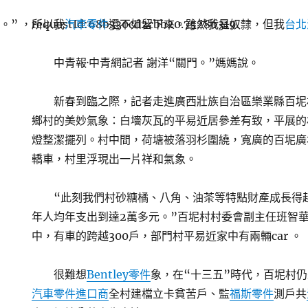
。” ，所以我
requestId:68b330cd2cbb20.75286319.
汽車零件
還不如留下來。雖然我是奴隸，但我
台北
中青報·中青網記者 謝洋“關門。”媽媽說。
新春到臨之際，記者走進廣西壯族自治區樂業縣百坭
鄉村的美妙氣象：白墻灰瓦的平易近居參差有致，平展的
燈整潔擺列。村中間，荷塘被落羽杉圍繞，寬廣的百坭廣
轎車，村里浮現出一片祥和氣象。
“此刻我們村砂糖橘、八角、油茶等特點財產成長得
年人均年支出到達2萬多元。”百坭村村委會副主任班智華
中，有車的跨越300戶，部門村平易近家中有兩輛car 。
很難想
Bentley零件
象，在“十三五”時代，百坭村
汽車零件進口商
全村建檔立卡貧苦戶、監
福斯零件
測戶共