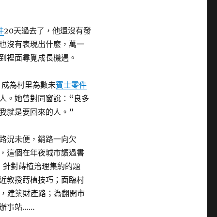
件
20天過去了，他還沒有發
也沒有表現出什麼，萬一
到裡面尋覓成長機遇。
，成為村里為數未
賓士零件
人。她曾對同窗說：“良多
我就是要回來的人。”
路況未便，銷路一向欠
，這個在年夜城市讀過書
：針對蒔植治理集約的題
近教授蒔植技巧；面臨村
，建築財產路；為翻開市
辦事站……