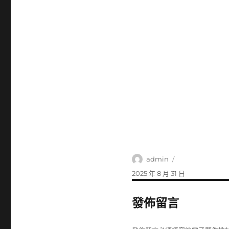
作
admin
者
發
2025 年 8 月 31 日
佈
日
發佈留言
期: