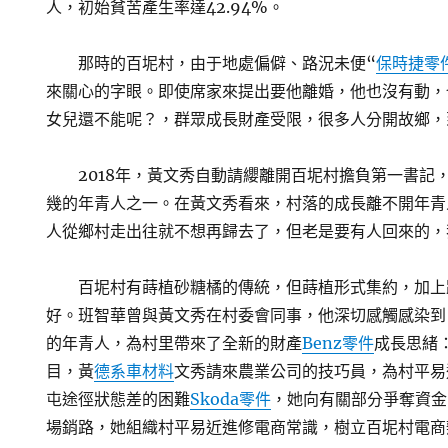
人，初始貧苦產生率達42.94%。
那時的百坭村，由于地處偏僻、路況未便“
保時捷零
來關心的字眼。即使席家來提出要他離婚，他也沒有動，
女兒還不能呢？，群眾成長財產受限，很多人分開故鄉，
2018年，黃文秀自動請纓離開百坭村擔負第一書記
幾的年青人之一。在黃文秀看來，村落的成長離不開年青
人從鄉村走出往就不想再歸去了，但老是要有人回來的，
百坭村有蒔植砂糖橘的傳統，但蒔植形式集約，加上
好。班智華曾與黃文秀在村委會同事，他深切感觸感染到
的年青人，為村里帶來了全新的財產
Benz零件
成長思緒
目，黃
德系車材料
文秀請來農業公司的技巧員，為村平易
屯途徑狀態差的困難
Skoda零件
，她向有關部分爭奪資金
場銷路，她組織村平易近進修電商常識，樹立百坭村電商