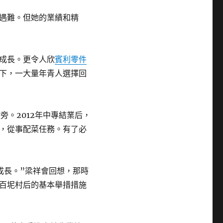
幸遇難。但她的業績和精
成長。更令人欣
賓利零件
下，一大量年青人選擇回
旁。2012年中專結業后，
，從事配菜任務。有了必
成長。”梁祥會回想，那時
百坭村后的基本舉措措施