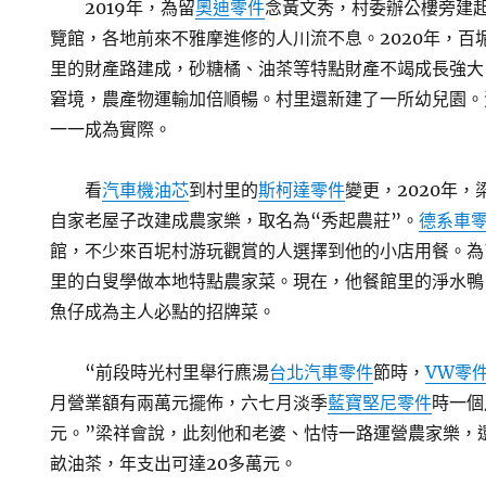
2019年，為留
奧迪零件
念黃文秀，村委辦公樓旁建
覽館，各地前來不雅摩進修的人川流不息。2020年，百
里的財產路建成，砂糖橘、油茶等特點財產不竭成長強大
窘境，農產物運輸加倍順暢。村里還新建了一所幼兒園。
一一成為實際。
看
汽車機油芯
到村里的
斯柯達零件
變更，2020年
自家老屋子改建成農家樂，取名為“秀起農莊”。
德系車
館，不少來百坭村游玩觀賞的人選擇到他的小店用餐。為
里的白叟學做本地特點農家菜。現在，他餐館里的淨水鴨
魚仔成為主人必點的招牌菜。
“前段時光村里舉行麃湯
台北汽車零件
節時，
VW零
月營業額有兩萬元擺佈，六七月淡季
藍寶堅尼零件
時一個
元。”梁祥會說，此刻他和老婆、怙恃一路運營農家樂，還
畝油茶，年支出可達20多萬元。