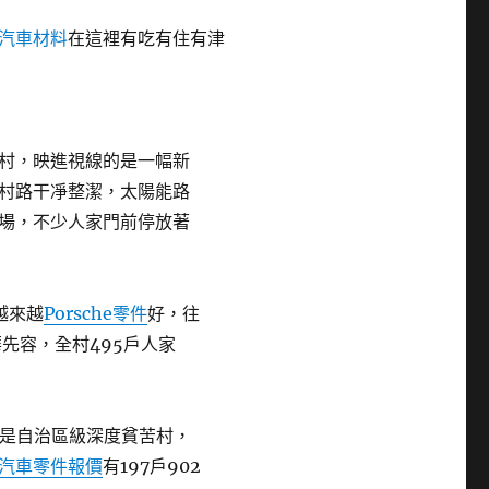
汽車材料
在這裡有吃有住有津
村，映進視線的是一幅新
村路干凈整潔，太陽能路
場，不少人家門前停放著
越來越
Porsche零件
好，往
先容，全村495戶人家
仍是自治區級深度貧苦村，
汽車零件報價
有197戶902