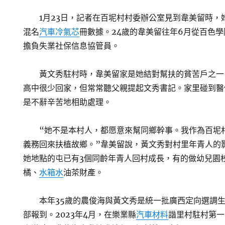
1月23日，記者在百坭村村委辦公室見到韋美留時，
混名
汽車冷氣芯
冊數據。24歲的韋美留往年6月從百色
擔負失業社保信息協管員。
黃文秀駐村時，韋美留家是她結對幫扶的貧苦戶之一
高中很少回家，但常常聽父親提起文秀書記。家里碰到醫
是不辭辛苦地相助處理。
“她不是本村人，都愿意來幫同鄉幹事。我作為百坭
義務回來扶植故鄉。”韋美留說，黃文秀對村里年青人的
她地點的屯已有3個同齡年青人回村成長，有的做幼兒園
橘、
水箱水
油茶財產。
本年35歲的農俊海與黃文秀是統一批廣西定向選調
部報到。2023年4月，在樂業縣
汽車材料
諧里村駐村第一