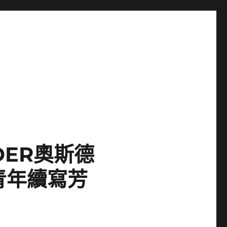
DER奧斯德
青年續寫芳