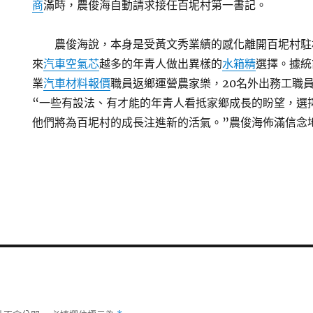
商
滿時，農俊海自動請求接任百坭村第一書記。
農俊海說，本身是受黃文秀業績的感化離開百坭村駐
來
汽車空氣芯
越多的年青人做出異樣的
水箱精
選擇。據統
業
汽車材料報價
職員返鄉運營農家樂，20名外出務工職
“一些有設法、有才能的年青人看抵家鄉成長的盼望，選
他們將為百坭村的成長注進新的活氣。”農俊海佈滿信念