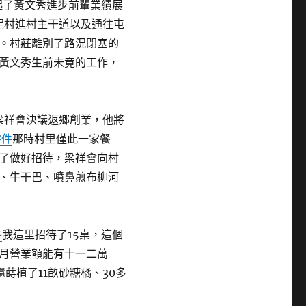
起了黃文秀進步前輩業績展
坭村進村主干道以及通往屯
。村莊離別了路況閉塞的
黃文秀生前未竟的工作，
，梁祥會決議返鄉創業，他將
零件
那時村里僅此一家餐
了做好招待，梁祥會向村
、牛干巴、噴鼻煎布柳河
件
我這里招待了15桌，這個
月營業額能有十一二萬
蒔植了11畝砂糖橘、30多