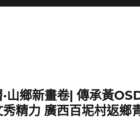
·山鄉新畫卷| 傳承黃OS
文秀精力 廣西百坭村返鄉