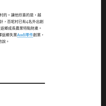
村的。讓他欣喜的是，越
計，百坭村已有4名外出創
員返鄉成長農業特點財產。
擇返鄉失業
Audi零件
創業，
地說。