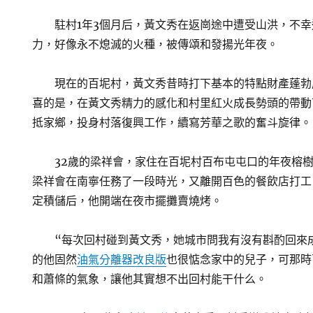
駐村1年3個月后，黃文秀在返崗途中遭受山洪，不
力，好像永不熄滅的火種，被傳頌和發揚光年夜。
現在的百坭村，黃文秀昔時打下基本的特點財產蓬勃
喜的是，在黃文秀精力的感化和村里紅火成長勢頭的帶動
抵家鄉，投身村落復興工作，續寫芳華之歌的奮斗旋律。
32歲的梁祥會，家住在百坭村百布屯屯口的年夜榕樹
梁祥會在南寧任務了一段時光，又離開百色的餐飲店打工
定積儲后，他開端在夜市擺攤賣燒烤。
“每次回村碰到黃文秀，她城市問我有沒有斟酌回來
的他固然
油氣分離器改良版
也很惦念家中的兒子，可那時
和蕭條的氣象，讓他其實想不出回村能干什么。