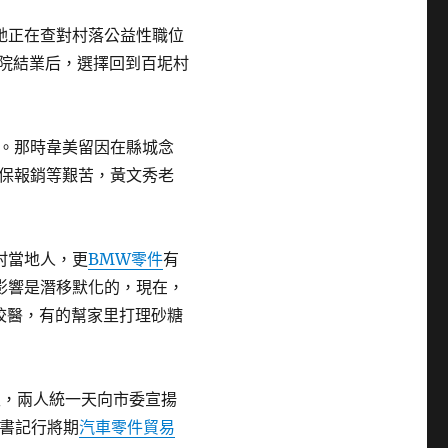
她正在查對村落公益性職位
學院結業后，選擇回到百坭村
。那時韋美留因在縣城念
保報銷等艱苦，黃文秀老
村當地人，更
BMW零件
有
影響是潛移默化的，現在，
校醫，有的幫家里打理砂糖
生，兩人統一天向市委宣揚
書記行將期
汽車零件貿易