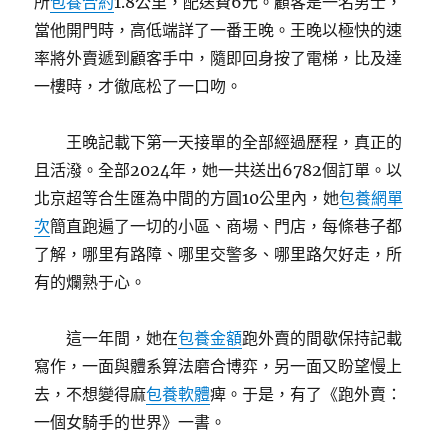
所
包養合約
1.8公里，配送費6元。顧客是一名男士，
當他開門時，高低端詳了一番王晚。王晚以極快的速
率將外賣遞到顧客手中，隨即回身按了電梯，比及達
一樓時，才徹底松了一口吻。
王晚記載下第一天接單的全部經過歷程，真正的
且活潑。全部2024年，她一共送出6782個訂單。以
北京超等合生匯為中間的方圓10公里內，她
包養網單
次
簡直跑遍了一切的小區、商場、門店，每條巷子都
了解，哪里有路障、哪里交警多、哪里路欠好走，所
有的爛熟于心。
這一年間，她在
包養金額
跑外賣的間歇保持記載
寫作，一面與體系算法磨合博弈，另一面又盼望慢上
去，不想變得麻
包養軟體
痺。于是，有了《跑外賣：
一個女騎手的世界》一書。