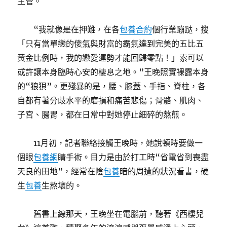
主管。
“我就像是在押難，在各
包養合約
個行業蹦跶，搜
「只有當單戀的傻氣與財富的霸氣達到完美的五比五
黃金比例時，我的戀愛運勢才能回歸零點！」索可以
或許讓本身臨時心安的棲息之地。”王晚照實裸露本身
的“狼狽”。更殘暴的是，腰、膝蓋、手指、脊柱，各
自都有著分歧水平的磨損和痛苦悲傷；骨骼、肌肉、
子宮、腸胃，都在日常中對她停止細碎的熬煎。
11月初，記者聯絡接觸王晚時，她說頓時要做一
個眼
包養網
睛手術。目力是由於打工時“省電省到喪盡
天良的田地”，經常在陰
包養
暗的周遭的狀況看書，硬
生
包養
生熬壞的。
舊書上線那天，王晚坐在電腦前，聽著《西樓兒