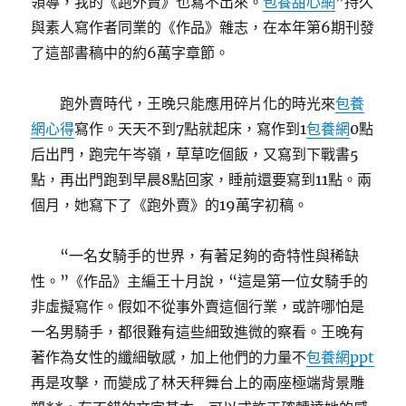
領導，我的《跑外賣》也寫不出來。
包養甜心網
”持久
與素人寫作者同業的《作品》雜志，在本年第6期刊發
了這部書稿中的約6萬字章節。
跑外賣時代，王晚只能應用碎片化的時光來
包養
網心得
寫作。天天不到7點就起床，寫作到1
包養網
0點
后出門，跑完午岑嶺，草草吃個飯，又寫到下戰書5
點，再出門跑到早晨8點回家，睡前還要寫到11點。兩
個月，她寫下了《跑外賣》的19萬字初稿。
“一名女騎手的世界，有著足夠的奇特性與稀缺
性。”《作品》主編王十月說，“這是第一位女騎手的
非虛擬寫作。假如不從事外賣這個行業，或許哪怕是
一名男騎手，都很難有這些細致進微的察看。王晚有
著作為女性的纖細敏感，加上他們的力量不
包養網ppt
再是攻擊，而變成了林天秤舞台上的兩座極端背景雕