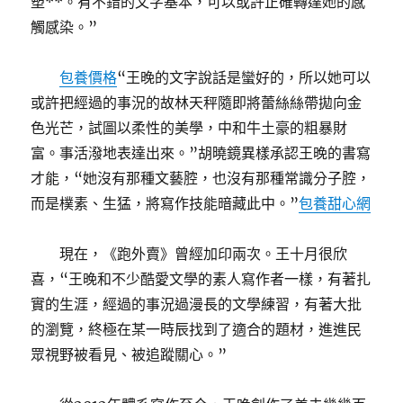
塑**。有不錯的文字基本，可以或許正確轉達她的感
觸感染。”
包養價格
“王晚的文字說話是蠻好的，所以她可以
或許把經過的事況的故林天秤隨即將蕾絲絲帶拋向金
色光芒，試圖以柔性的美學，中和牛土豪的粗暴財
富。事活潑地表達出來。”胡曉鏡異樣承認王晚的書寫
才能，“她沒有那種文藝腔，也沒有那種常識分子腔，
而是樸素、生猛，將寫作技能暗藏此中。”
包養甜心網
現在，《跑外賣》曾經加印兩次。王十月很欣
喜，“王晚和不少酷愛文學的素人寫作者一樣，有著扎
實的生涯，經過的事況過漫長的文學練習，有著大批
的瀏覽，終極在某一時辰找到了適合的題材，進進民
眾視野被看見、被追蹤關心。”