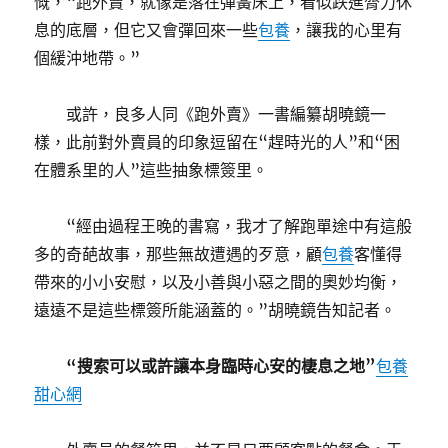
慨，“跑外賣，就像是落在彈簧床上，看似跌進膂力休
息的底層，但它又會彈回來一些
包養
，讓我的心里有
個緩沖地帶。”
或許，良多人同《跑外賣》一書編纂胡曉鏡一
樣，此前對外賣員的印象逗留在“趕時光的人”和“困
在體系里的人”這些抽象標簽里。
“經由過程王晚的書寫，我才了解跑單途中有這般
多的奇葩故事，那些無故遭遇的歹意，顧
包養
客懂得
帶來的小小安慰，以及小善與小惡之間的奧妙均衡，
遠遠不是這些標簽所能涵蓋的。”胡曉鏡告知記者。
“搜索可以或許讓本身臨時心安的棲息之地”
包養
甜心網