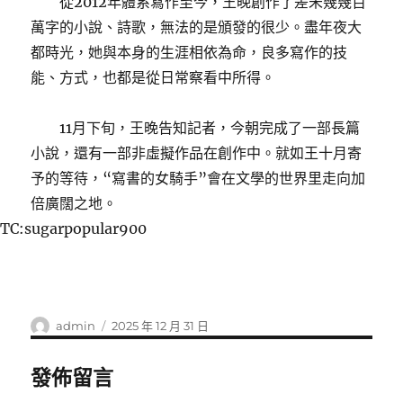
從2012年體系寫作至今，王晚創作了差未幾幾百
萬字的小說、詩歌，無法的是頒發的很少。盡年夜大
都時光，她與本身的生涯相依為命，良多寫作的技
能、方式，也都是從日常察看中所得。
11月下旬，王晚告知記者，今朝完成了一部長篇
小說，還有一部非虛擬作品在創作中。就如王十月寄
予的等待，“寫書的女騎手”會在文學的世界里走向加
倍廣闊之地。
TC:sugarpopular900
作
發
admin
2025 年 12 月 31 日
者
佈
日
發佈留言
期: