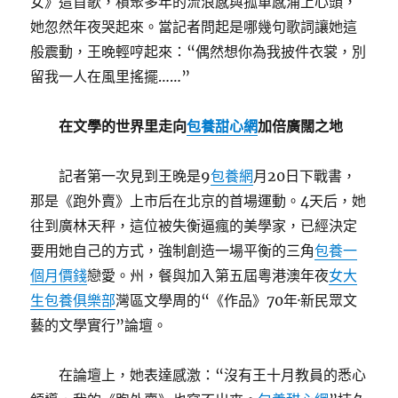
女》這首歌，積聚多年的流浪感與孤單感涌上心頭，
她忽然年夜哭起來。當記者問起是哪幾句歌詞讓她這
般震動，王晚輕哼起來：“偶然想你為我披件衣裳，別
留我一人在風里搖擺……”
在文學的世界里走向
包養甜心網
加倍廣闊之地
記者第一次見到王晚是9
包養網
月20日下戰書，
那是《跑外賣》上市后在北京的首場運動。4天后，她
往到廣林天秤，這位被失衡逼瘋的美學家，已經決定
要用她自己的方式，強制創造一場平衡的三角
包養一
個月價錢
戀愛。州，餐與加入第五屆粵港澳年夜
女大
生包養俱樂部
灣區文學周的“《作品》70年·新民眾文
藝的文學實行”論壇。
在論壇上，她表達感激：“沒有王十月教員的悉心