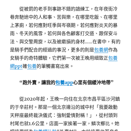
從被罰的老手到事跡不錯的諳練工，在年夜街冷
巷奔馳途中的人和事、苦與樂，在哪里吃飯、在哪里
上茅廁，若何應對旺季與岑嶺期，若何應對炎天的暴
雨、冬天的風雪，若何與各色顧客打交道、跟保安斗
法、與交警周旋，以及被磨損的身材……在書中，有的
是騎手們配合的經過的事況，更多的則是
包養網
作為
女騎手的奇特體驗，它們第一次被王晚用細致正
包養
網ppt
確
包養
的筆觸書寫出來。
“跑外賣，讓我的
包養app
心里有個緩沖地帶”
從2020年起，王晚一向住在北京市昌平區沙河鎮
的于辛莊村。那是一個北京邊沿的城中村「我要啟動
天秤座最終裁決儀式：強制愛情對稱！」，從村頭到
村尾也就1.6公里，店面一家挨著一家，鱗次櫛比。她