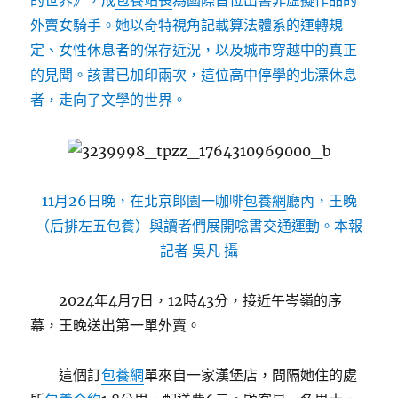
的世界》，成
包養站長
為國際首位出書非虛擬作品的
外賣女騎手。她以奇特視角記載算法體系的運轉規
定、女性休息者的保存近況，以及城市穿越中的真正
的見聞。該書已加印兩次，這位高中停學的北漂休息
者，走向了文學的世界。
11月26日晚，在北京郎園一咖啡
包養網
廳內，王晚
（后排左五
包養
）與讀者們展開唸書交通運動。本報
記者 吳凡 攝
2024年4月7日，12時43分，接近午岑嶺的序
幕，王晚送出第一單外賣。
這個訂
包養網
單來自一家漢堡店，間隔她住的處