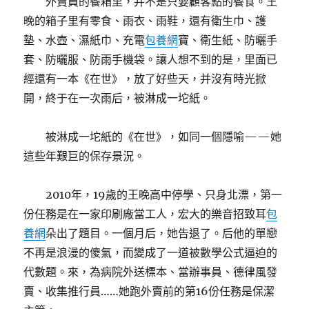
外賣員的餐箱里，并不是只要顧客點的餐食。王
晚的箱子里有零食、雨衣、雨鞋，還有衛生巾、護
墊、水壺、濕紙巾、充電
包養網
寶、衛生紙、防曬手
套、防曬服、防雨手機袋。讓人想不到的是，里面已
經還有一本《在世》，放了好些天，并沒有時光掀
開，終于在一次雨后，被淋成一坨紙。
被淋成一坨紙的《在世》，如同一個隱喻——她
這些年艱巨的保存景況。
2010年，19歲的王晚高中停學、只身北漂，第一
份任務是在一家印刷廠當工人，宏大的樂音招致耳
包
養網
朵出了題目。一個月后，她告退了。后他的單戀
不再是浪漫的傻氣，而變成了一道被數學公式逼迫的
代數題。來，為病院外送標本、當辦事員、德律風發
賣、收集推行員……她跑外賣前的第16份任務是保潔