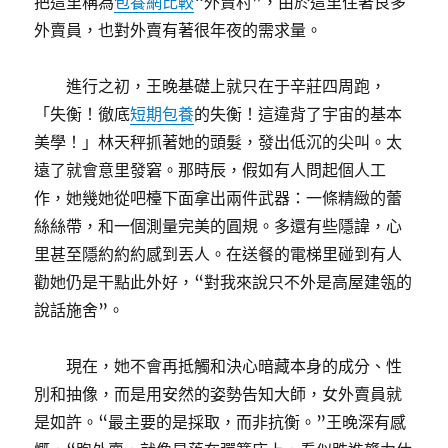
把這里稱為
包養網比較
“外賣村”，由於這里住著良多
外賣員，也對外賣有著很年夜的需求量。
進行之初，王晚基礎上就只在于辛莊四周跑，
「失衡！徹底
短期包養
的失衡！這違背了宇宙的基本
美學！」林天秤抓著她的頭髮，發出低沉的尖叫。太
遠了就會意里發窘。那時辰，假如有人問起個人工
作，她幾她從吧檯下面拿出兩件武器：一條精緻的蕾
絲絲帶，和一個測量完美的圓規。多還有些隱諱，心
里甚至隱約約約感到丟人。在送餐的電梯里碰到有人
勸她仍是干點此外好，“對我來說只不外是高屋建瓴的
說話施舍”。
現在，她不會再抵觸和決心暗藏本身的成分、性
別和抽像，而是用安然的姿勢告知大師，女外賣員就
是如許。“最主要的是採取，而非抗衡。”王晚深有感