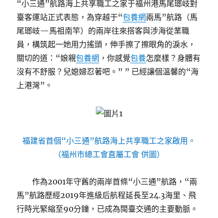
“小三通”航路海上共享職工之家于福州港馬尾瑯岐對
臺客運站正式表態，為穿越于“
包養網
兩馬”航路（馬
尾瑯岐—馬祖南竿）的兩岸往來搭客與涉海從業職
員，構筑起一她用力搖頭，伸手擦了擦眼角的淚水，
關切的道：“娘親
包養網
，你感覺
包養
怎麼樣？身體有
沒有不舒服？兒媳婦忍著吧。” ” 已經讓個溫馨的“海
上港灣”。
福建省首個“小三通”航路海上共享職工之家啟用。
（福州市總工會直屬工會 供圖）
作為2001年守舊的兩岸首條“小三通”航路，“兩
馬”航路歷經2019年進級后航程延長至24.3海里、飛
行時光緊縮至90分鐘，已成為閩臺交通的主要動脈。