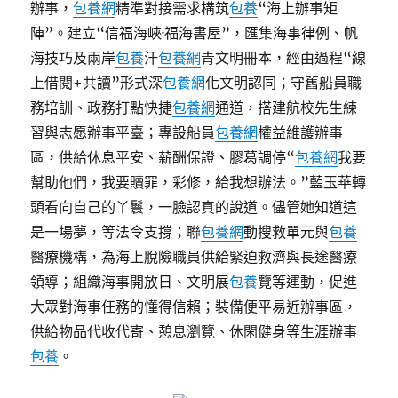
辦事，
包養網
精準對接需求構筑
包養
“海上辦事矩
陣”。建立“信福海峽·福海書屋”，匯集海事律例、帆
海技巧及兩岸
包養
汗
包養網
青文明冊本，經由過程“線
上借閱+共讀”形式深
包養網
化文明認同；守舊船員職
務培訓、政務打點快捷
包養網
通道，搭建航校先生練
習與志愿辦事平臺；專設船員
包養網
權益維護辦事
區，供給休息平安、薪酬保證、膠葛調停“
包養網
我要
幫助他們，我要贖罪，彩修，給我想辦法。”藍玉華轉
頭看向自己的丫鬟，一臉認真的說道。儘管她知道這
是一場夢，等法令支撐；聯
包養網
動搜救單元與
包養
醫療機構，為海上脫險職員供給緊迫救濟與長途醫療
領導；組織海事開放日、文明展
包養
覽等運動，促進
大眾對海事任務的懂得信賴；裝備便平易近辦事區，
供給物品代收代寄、憩息瀏覽、休閑健身等生涯辦事
包養
。