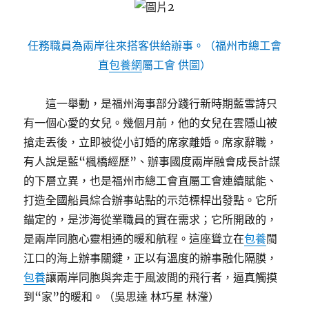
任務職員為兩岸往來搭客供給辦事。（福州市總工會
直
包養網
屬工會 供圖）
這一舉動，是福州海事部分踐行新時期藍雪詩只
有一個心愛的女兒。幾個月前，他的女兒在雲隱山被
搶走丟後，立即被從小訂婚的席家離婚。席家辭職，
有人說是藍“楓橋經歷”、辦事國度兩岸融會成長計謀
的下層立異，也是福州市總工會直屬工會連續賦能、
打造全國船員綜合辦事站點的示范標桿出發點。它所
錨定的，是涉海從業職員的實在需求；它所開啟的，
是兩岸同胞心靈相通的暖和航程。這座聳立在
包養
閩
江口的海上辦事關鍵，正以有溫度的辦事融化隔膜，
包養
讓兩岸同胞與奔走于風波間的飛行者，逼真觸摸
到“家”的暖和。（吳思達 林巧星 林瀅）