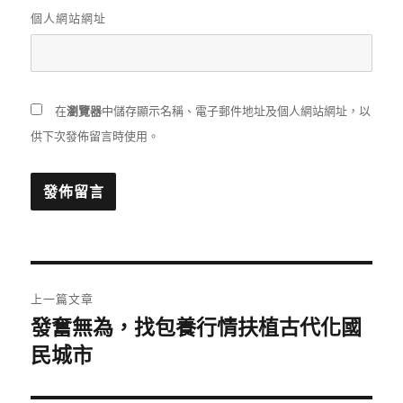
個人網站網址
在
瀏覽器
中儲存顯示名稱、電子郵件地址及個人網站網址，以
供下次發佈留言時使用。
文
上一篇文章
章
發奮無為，找包養行情扶植古代化國
上
一
民城市
導
篇
覽
文