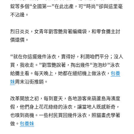
錠等多個“全國第一”在此出產，可“時尚”卻與這里毫
不沾邊。
烈日炎炎，女青年劉雪艷背著編織袋，和零食攤主討
價還價。
“就在你這擺幾件泳衣，賣得好，利潤咱們平分；沒人
買，我收走。”劉雪艷說著，掏出幾件“泡泡紗”泳衣
給攤主看。每天晚上，她都在縫紉機上做泳衣，
包養
妹
周末沿街推銷。
改革開放之初，每到夏天，各地游客來葫蘆島海濱度
假，他們身上花花綠綠的泳衣，讓當地人既感新奇，
也嗅到商機。一些村民買回幾件泳衣，照貓畫虎學著
做。
包養妹