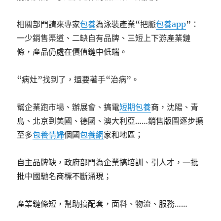
相關部門請來專家
包養
為泳裝產業“把脈
包養app
”：
一少銷售渠道、二缺自有品牌、三短上下游產業鏈
條，產品仍處在價值鏈中低端。
“病灶”找到了，還要著手“治病”。
幫企業跑市場、辦展會、搞電
短期包養
商，沈陽、青
島、北京到美國、德國、澳大利亞……銷售版圖逐步擴
至多
包養情婦
個國
包養網
家和地區；
自主品牌缺，政府部門為企業搞培訓、引人才，一批
批中國馳名商標不斷涌現；
產業鏈條短，幫助搞配套，面料、物流、服務……