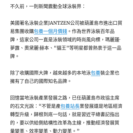
不久前，一則新聞震動全球泳裝界：
美國著名泳裝企業JANTZEN公司被葫蘆島市進出口貿
易集團收購
包養一個月價錢
。作為世界泳裝百年品
牌，這家公司一直是泳裝領域的時尚風向標，瑪麗蓮·
夢露、奧黛麗·赫本、“貓王”等明星都曾熱衷于這一品
牌。
除了收購國際大牌，越來越多的本地泳
包養
裝企業也
擁有了自己的國際知名品牌。
回憶當地泳裝產業發展之路，已任葫蘆島市政協主席
的石文光說：“不管是產
包養站長
業發展還是地區經濟
轉型升級，歸根到底一句話，就是習近平總書記指出
的，要以供給側結構性改革為主線，推動經濟發展質
量變革、效率變革、動力變革。”