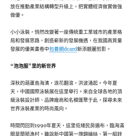
放在推動產業結構轉型升級上，把實體經濟做實做強
做優。
小小泳裝，悄然改變著一座傳統重工業城市的產業格
局和發展思路，創造嶄新的發展機遇，在我國高質量
發展的優美畫卷中
包養網dcard
新添靚麗剪影。
“泡泡服”里的新世界
深秋的葫蘆島海濱，浪花翻滾，洪波涌起。今年夏
天，中國國際泳裝展在這里舉行。來自全球各地的頂
級泳裝設計師、品牌廠商和名模匯聚于此，探尋未來
世界泳裝產業的時尚風向。
時間閃回到1990年夏天，這里低矮民房遍布，臨海滿
眼是簡陋漁村。雖說新中國第一塊錦綸絲、第一組鋅