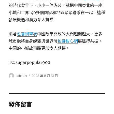
的時代背景下，小小一件泳裝，就把中國東北的一座
小城和世界140多個國家和地區緊緊聯系在一起，這種
發展機遇和潛力令人贊嘆。
隨著
包養網單次
中國改革開放的大門越開越大，更多
城市能將自身蛻變與世界發
包養甜心網
展脈搏共振，
中國的小城故事將更加令人期待。
TC:sugarpopular900
作
發
admin
2025 年 8 月 31 日
者
佈
日
期:
發佈留言