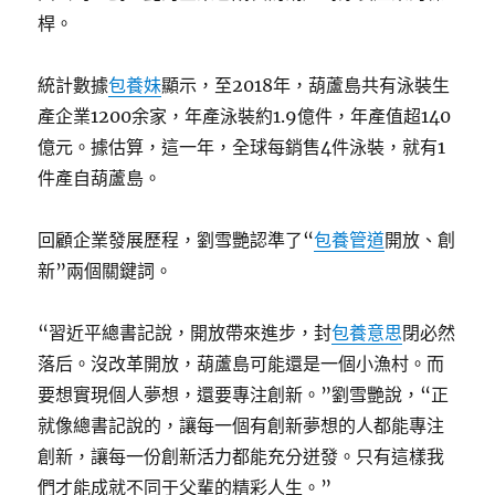
桿。
統計數據
包養妹
顯示，至2018年，葫蘆島共有泳裝生
產企業1200余家，年產泳裝約1.9億件，年產值超140
億元。據估算，這一年，全球每銷售4件泳裝，就有1
件產自葫蘆島。
回顧企業發展歷程，劉雪艷認準了“
包養管道
開放、創
新”兩個關鍵詞。
“習近平總書記說，開放帶來進步，封
包養意思
閉必然
落后。沒改革開放，葫蘆島可能還是一個小漁村。而
要想實現個人夢想，還要專注創新。”劉雪艷說，“正
就像總書記說的，讓每一個有創新夢想的人都能專注
創新，讓每一份創新活力都能充分迸發。只有這樣我
們才能成就不同于父輩的精彩人生。”