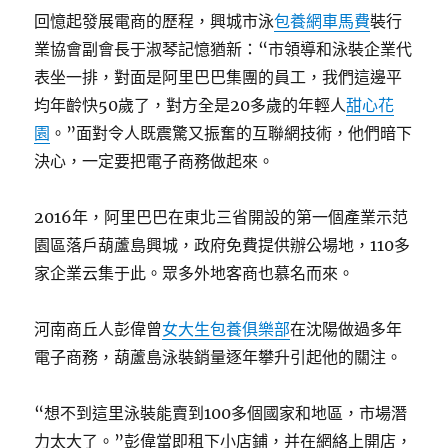
回憶起發展電商的歷程，興城市泳
包養網車馬費
裝行
業協會副會長于淑琴記憶猶新：“市領導和泳裝企業代
表坐一排，對面是阿里巴巴集團的員工，我們這邊平
均年齡快50歲了，對方全是20多歲的年輕人
甜心花
園
。”面對令人既震驚又振奮的互聯網技術，他們暗下
決心，一定要把電子商務做起來。
2016年，阿里巴巴在東北三省開設的第一個產業示范
園區落戶葫蘆島興城，政府免費提供辦公場地，110多
家企業云集于此。眾多外地客商也慕名而來。
河南商丘人彭偉曾
女大生包養俱樂部
在沈陽做過多年
電子商務，葫蘆島泳裝銷量逐年攀升引起他的關注。
“想不到這里泳裝能賣到100多個國家和地區，市場潛
力太大了。”彭偉當即租下小店鋪，并在網絡上開店，