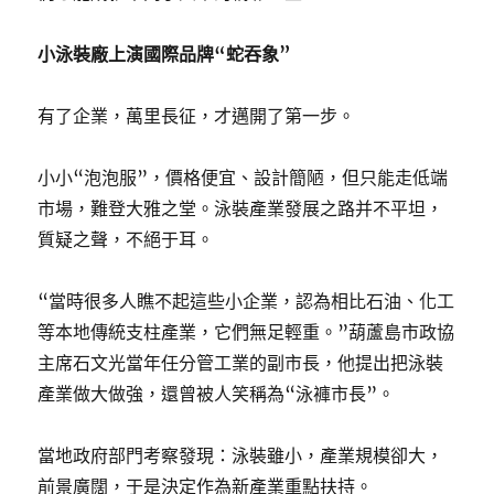
小泳裝廠上演國際品牌“蛇吞象”
有了企業，萬里長征，才邁開了第一步。
小小“泡泡服”，價格便宜、設計簡陋，但只能走低端
市場，難登大雅之堂。泳裝產業發展之路并不平坦，
質疑之聲，不絕于耳。
“當時很多人瞧不起這些小企業，認為相比石油、化工
等本地傳統支柱產業，它們無足輕重。”葫蘆島市政協
主席石文光當年任分管工業的副市長，他提出把泳裝
產業做大做強，還曾被人笑稱為“泳褲市長”。
當地政府部門考察發現：泳裝雖小，產業規模卻大，
前景廣闊，于是決定作為新產業重點扶持。