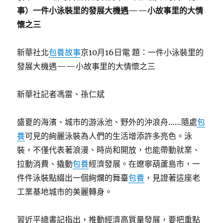
事）一件小泳裝里的發展大機遇——小故事里的大情
懷之三
新華社北
包養故事
京10月16日電 題：一件小泳裝里的
發展大機遇——小故事里的大情懷之三
新華社記者馮雷、孫仁斌
盛夏的海濱、城市的游泳池、野外的沖浪舟……隨處
包
養
可見的絢麗泳裝為人們的生活增添許多亮色。泳
裝，不僅代表著浪漫、時尚和開放，也能帶動就業、
拉動消費、撬動
包養
經濟發展。在遼寧葫蘆島市，一
件件泳裝點綴出一個絢爛的舞臺
包養
，見證著這座老
工業基地城市的美麗轉身。
習近平總書記指出，推動經濟高質量發展，要把重點