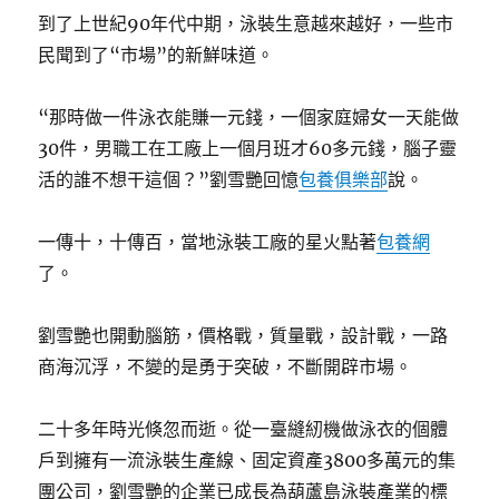
到了上世紀90年代中期，泳裝生意越來越好，一些市
民聞到了“市場”的新鮮味道。
“那時做一件泳衣能賺一元錢，一個家庭婦女一天能做
30件，男職工在工廠上一個月班才60多元錢，腦子靈
活的誰不想干這個？”劉雪艷回憶
包養俱樂部
說。
一傳十，十傳百，當地泳裝工廠的星火點著
包養網
了。
劉雪艷也開動腦筋，價格戰，質量戰，設計戰，一路
商海沉浮，不變的是勇于突破，不斷開辟市場。
二十多年時光倏忽而逝。從一臺縫紉機做泳衣的個體
戶到擁有一流泳裝生產線、固定資產3800多萬元的集
團公司，劉雪艷的企業已成長為葫蘆島泳裝產業的標