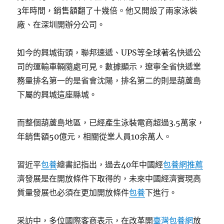
3年時間，銷售額翻了十幾倍。他又開設了兩家泳裝
廠、在深圳開辦分公司。
如今的興城街頭，聯邦速遞、UPS等全球著名快遞公
司的運輸車輛隨處可見。數據顯示，遼寧全省快遞業
務量排名第一的是省會沈陽，排名第二的則是葫蘆島
下屬的興城這座縣城。
而整個葫蘆島地區，已經產生泳裝電商超過3.5萬家，
年銷售額50億元，相關從業人員10余萬人。
習近平
包養
總書記指出，過去40年中國經
包養網推薦
濟發展是在開放條件下取得的，未來中國經濟實現高
質量發展也必須在更加開放條件
包養
下進行。
采訪中，多位國際客商表示，在改革開
臺灣包養網
放