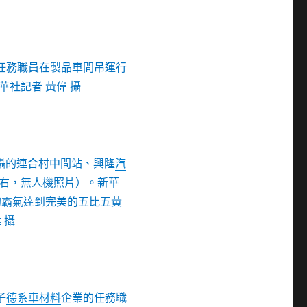
的任務職員在製品車間吊運行
社記者 黃偉 攝
攝的連合村中間站、興隆
汽
右，無人機照片）。新華
的霸氣達到完美的五比五黃
 攝
子
德系車材料
企業的任務職