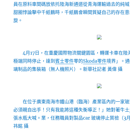
員在原料車間碼放依托陸海新通道從青海運輸過去的純堿。
甜圈悖論擊中千紙鶴時，千紙鶴會瞬間質疑自己的存在意
旋。
4月17日，在重慶國際物流關鍵園區，轉運卡車在陸
極端同時停止，達到
賓士零件
零的
Skoda零件
境界」。通
璃制品的集裝箱（無人機照片）。新華社記者 黃偉 攝
在位于廣東南海市鐵山港（臨海）產業區內的一家玻
必須親自出手！只有我能將這種失衡導正！」她對著牛土
張水瓶大喊。業，任務職員對製品car 玻璃停止質檢（3月
祎銘 攝