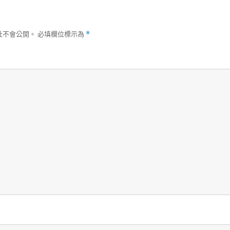
址不會公開。
必填欄位標示為
*