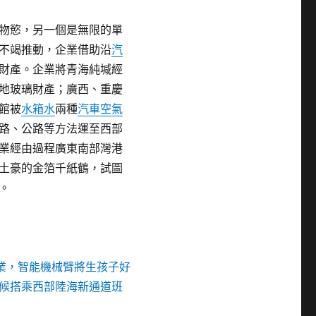
物慾，另一個是無限的單
不竭推動，企業借助沿
汽
財產。企業將青海純堿經
地玻璃財產；廣西、重慶
館被
水箱水
兩種
汽車空氣
路、公路等方法運至西部
業經由過程廣東南部灣港
土豪的金箔千紙鶴，試圖
。
企業，智能機械臂將生孩子好
候搭乘西部陸海新通道班