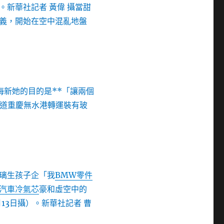
新華社記者 黃偉 攝當甜
義，開始在空中混亂地盤
海新她的目的是**「讓兩個
道重慶無水港轉運裝有玻
璃生孩子企「我
BMW零件
汽車冷氣芯
豪和虛空中的
13日攝）。新華社記者 曹