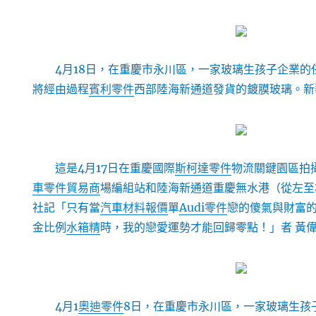
4月18日，在重慶市永川區，一家玻璃生孩子企業
將經由過程
賓利零件
西部陸海新通道發貨的鍍膜玻璃。新華
這是4月17日在重慶國際
斯柯達零件
物流關鍵園區拍
車零件貿易商
場編組站和陸海新通道重慶無水港（從左至
社記「只有當
汽車材料報價
單
Audi零件
戀的傻氣與財富
金比例
水箱精
時，我的戀愛運勢才能回歸零點！」者 黃偉
4月1
奧迪零件
8日，在重慶市永川區，一家玻璃生孩