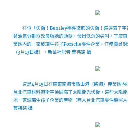
在位「失衡！
Bentley零件
徹底的失衡！這違背了宇
著
油氣分離器改良版
她的頭髮，發出低沉的尖叫。于廣東
業區內的一家玻璃生孩子
Porsche零件
企業，任務職員對
（3月13日攝）。新華社記者 曹祎銘 攝
這是4月15日在廣東南海市鐵山港（臨海）產業區
台北汽車材料
廠衡宇頂展滿了太陽能光伏板，這些太陽能
地一家玻璃生孩子企業的產物（無人
台北汽車零件
機照片
曹祎銘 攝