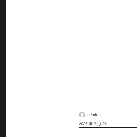
作
admin
者
發
2026 年 2 月 28 日
佈
日