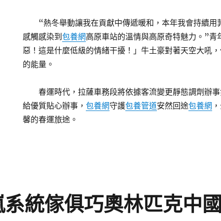
“熱冬舉動讓我在貢獻中傳遞暖和，本年我會持續用
感觸感染到
包養網
高原車站的溫情與高原奇特魅力。”青
惡！這是什麼低級的情緒干擾！」牛土豪對著天空大吼，
的能量。
春運時代，拉薩車務段將依據客流變更靜態調劑辦事
給優質貼心辦事，
包養網
守護
包養管道
安然回途
包養網
，
馨的春運旅途。
嵐系統傢俱巧奧林匹克中國