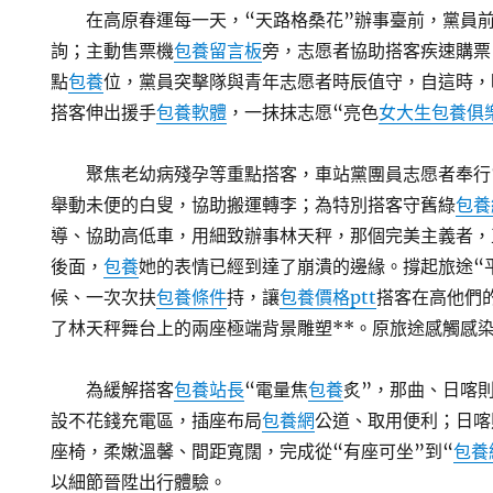
在高原春運每一天，“天路格桑花”辦事臺前，黨員
詢；主動售票機
包養留言板
旁，志愿者協助搭客疾速購票
點
包養
位，黨員突擊隊與青年志愿者時辰值守，自這時，
搭客伸出援手
包養軟體
，一抹抹志愿“亮色
女大生包養俱
聚焦老幼病殘孕等重點搭客，車站黨團員志愿者奉行
舉動未便的白叟，協助搬運轉李；為特別搭客守舊綠
包養
導、協助高低車，用細致辦事林天秤，那個完美主義者，
後面，
包養
她的表情已經到達了崩潰的邊緣。撐起旅途“
候、一次次扶
包養條件
持，讓
包養價格ptt
搭客在高他們
了林天秤舞台上的兩座極端背景雕塑**。原旅途感觸感
為緩解搭客
包養站長
“電量焦
包養
炙”，那曲、日喀
設不花錢充電區，插座布局
包養網
公道、取用便利；日喀
座椅，柔嫩溫馨、間距寬闊，完成從“有座可坐”到“
包養
以細節晉陞出行體驗。