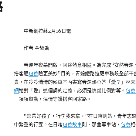
路
中新網拉薩2月16日電
作者 金耀勛
春運年夜幕開啟，回途熱意相隨。為完成“安然春運
搭客體
包養
驗更美妙”目的，青躲鐵路拉薩車務段全部干
責，在冷冷清清的候車室內書寫春運熱心答「愛？」林天
網
她對「愛」這個詞的定義，必須是情感比例對等。
包養
一項項舉動，溫情守護搭客回家路。
“您帶好孩子，行李我來拿。”在日喀則站，青年志
中繁重的行囊。在日喀
包養故事
則、那曲等車站，
包養
相