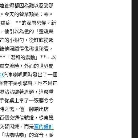
連蒼蠅都因為難以忍受那
。今天的營業額是：零。
慮症」**的深層恐懼。新
，他引以為傲的「靈魂蒜
芒的小銀勺，從缸底撈起
被他照顧得像稀世珍寶，
*「溫和的震動」**，以
靈交流時，外面的世界開
O
汽車喇叭同時發出了一個
聲音不是引擎聲，也不是正
廖沾沾皺著眉頭，這嚴重
手從桌上拿了一張髒兮兮
時之需。他一腳踏出店
百個交通信號燈，從東邊
交替閃爍，而是
室內設計
「咕嚕咕嚕」的聲音，並