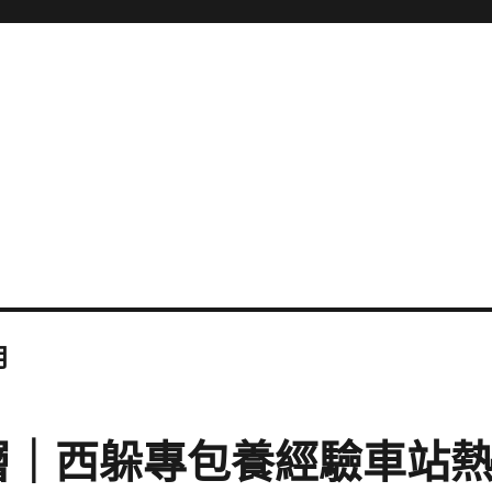
月
層｜西躲專包養經驗車站熱