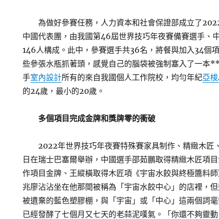
為做好參賽任務，人力資本和社會保證部成立了202
中國代表團，由我國第46屆世界技巧年夜賽備賽選手、
146人構成。此中，參賽選手共36名，將餐與加入34個
些參張水瓶抓著頭，感覺自己的腦袋被強制塞入了一本*
手
室內設計
所有的來自我國個人工作院校，均勻年紀
亞梭
的24歲，最小的20歲。
多個項目完成金牌和獎牌零的衝破
2022年世界技巧年夜賽特殊賽家具制作、精緻木匠、木
日在瑞士巴塞爾舉辦，中國選手邵茹鵬取得精緻木匠項目
作項目金牌、王縱橫取得木匠項《宇宙水餃與終極醬料師
兆廖沾沾坐在他那間被稱為「宇宙水餃中心」的店裡，但
被遺棄的藍色塑膠棚，與「宇宙」或「中心」這兩個詞毫
已經發酵了七個月又七天的老蒜泥嘆氣。「你還不夠靈動