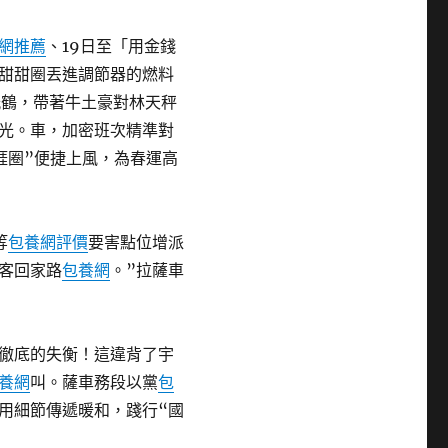
網推薦
、19日至「用金錢
甜甜圈丟進調節器的燃料
紙鶴，帶著牛土豪對林天秤
光。車，加密班次精準對
涯圈”便捷上風，為春運高
等
包養網評價
要害點位增派
客回家路
包養網
。”拉薩車
徹底的失衡！這違背了宇
養網
叫。薩車務段以黨
包
用細節傳遞暖和，踐行“國