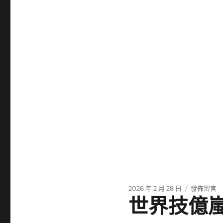
發
在
2026 年 2 月 28 日
發佈留言
世界技億
佈
〈新
日
春
期:
走