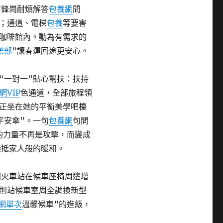
前鋒崗耐煩解答
包養網
問
；通道、電梯
包養
等要害
咖啡館內。動為有需求的
樂部
”讓春運回途更安心。
“一對一”貼心幫扶：扶持
網VIP
色通道，全部旅程領
正坐在她的平衡美學吧檯
平安傘”。一句
包養網
句問
的力量不再是攻擊，而變成
染抵家人般的暖和。
則火車站在候車座椅周邊增
則站候車室周全調換新型
網單次
溫馨候車”的進級，