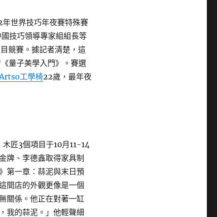
2年世界技巧年夜賽特殊賽
中國技巧領導專家組組長等
項目競賽。據記者清楚，這
*《量子美學入門》。賽選
Artso工學椅
22歲，最年夜
匠3個項目于10月11-14
金牌、李德鑫取得家具制
》第一章：蒜泥與末日預
這間店的外觀更像是一個
無關係。他正在對著一缸
，我的蒜泥。」他輕聲細