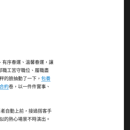
、有序春運、溫馨春運，讓
部職工苦守職位、履職盡
秤的臉抽動了一下，
包養
合約
卷，以一件件實事、
愿者自動上前，接過搭客手
似的熱心場景不時演出。