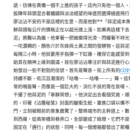
語，彷彿在責備一個不上進的孩子。店內只有他一個人，
股陳年蒜頭混合著鐵鏽與淡淡絕望的味道而選擇繞道飛行
廖沾沾不安的不是店裡的生意，而是他對**「蒜泥成本焦
鮮蒜頭每公斤的價格正在以超光速上漲，如果再這樣下去
泥」將難以為繼。他拿著一把被磨得光滑、閃耀著不祥光
一坨濃稠的、顏色介於灰綠與土黃之間的發酵物。這蒜泥
每隔三小時，他就要用手指彈一下缸邊，確保它能感受到*
助其在精神上達到圓滿。就在廖沾沾專注於與蒜泥進行心
始發出一些不對勁的信號。首先是聲音。街上所有的
COF
持續不斷、低沉且潮濕的「咕嚕——咕嚕——」聲。這
常的鳴笛聲，而像是一個巨大的、消化不良的胃在哀嚎。
干擾了他蒜泥的「寧靜冥想」。他決定出去看個究竟，順
的，印著《沾醬秘笈》封面的皺衛生紙，塞進口袋以備不
門，立刻被眼前的景象震驚了。整條城市的主幹道上，數
到西邊，從高架橋到巷弄口，全部變成了綠燈。它們不是
固定在「通行」的狀態，同時，每一個燈箱都發出了那種