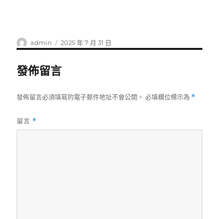
作
發
admin
2025 年 7 月 31 日
者
佈
日
發佈留言
期:
發佈留言必須填寫的電子郵件地址不會公開。
必填欄位標示為
*
留言
*