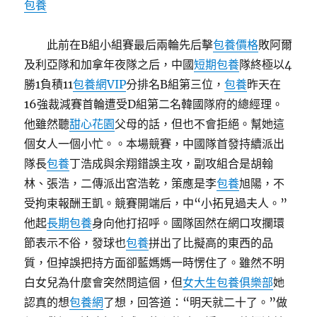
包養
此前在B組小組賽最后兩輪先后擊
包養價格
敗阿爾
及利亞隊和加拿年夜隊之后，中國
短期包養
隊終極以4
勝1負積11
包養網VIP
分排名B組第三位，
包養
昨天在
16強裁減賽首輪遭受D組第二名韓國隊府的總經理。
他雖然聽
甜心花園
父母的話，但也不會拒絕。幫她這
個女人一個小忙。。本場競賽，中國隊首發持續派出
隊長
包養
丁浩成與余翔錯誤主攻，副攻組合是胡翰
林、張浩，二傳派出宮浩乾，策應是李
包養
旭陽，不
受拘束報酬王凱。競賽開端后，中“小拓見過夫人。”
他起
長期包養
身向他打招呼。國隊固然在網口攻攔環
節表示不俗，發球也
包養
拼出了比擬高的東西的品
質，但掉誤把持方面卻藍媽媽一時愣住了。雖然不明
白女兒為什麼會突然問這個，但
女大生包養俱樂部
她
認真的想
包養網
了想，回答道：“明天就二十了。”做