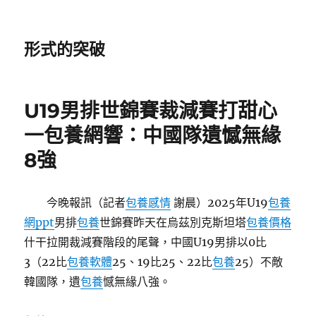
形式的突破
U19男排世錦賽裁減賽打甜心
一包養網響：中國隊遺憾無緣
8強
今晚報訊（記者
包養感情
謝晨）2025年U19
包養
網ppt
男排
包養
世錦賽昨天在烏茲別克斯坦塔
包養價格
什干拉開裁減賽階段的尾聲，中國U19男排以0比
3（22比
包養軟體
25、19比25、22比
包養
25）不敵
韓國隊，遺
包養
憾無緣八強。