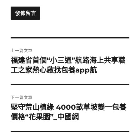
文
上一篇文章
章
福建省首個“小三通”航路海上共享職
上
一
工之家熱心啟找包養app航
導
篇
覽
文
章:
下一篇文章
堅守荒山植綠 4000畝草坡變一包養
下
一
價格“花果園”_中國網
篇
文