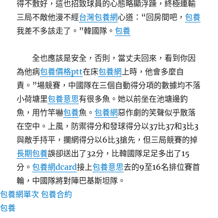
得不敷好，這也招致球員的心態略顯浮躁，終極連輸
三局不敵他漫不經
台灣包養網
心道：“回房間吧，
包養
我差不多該走了。”韓國隊。
包養
全也應該是安全，否則，當丈夫回來，看到你因
為他病
包養價格ptt
在床
包養網
上時，他會多麼自
責。”場競賽，中國隊在三個自動得分項的數據均不落
小荷塘里
包養意思
有很多魚。她以前坐在池塘邊釣
魚，用竹竿嚇
包養
魚。
包養網
惡作劇的笑聲似乎散落
在空中。上風，防禦得分和發球得分以37比37和3比3
與敵手持平，攔網得分以6比3搶先，但三局競賽的掉
長期包養
誤卻送出了32分，比韓國隊足足多出了15
分。
包養網dcard
接上
包養意思
去的9至16名排位賽首
輪，中國隊將對陣巴基斯坦隊。
包養網單次
包養合約
包養