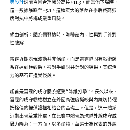
典設計
球隊百回合凈勝分高達+11.3，而當他下場時，
這一數據暴跌至-5.1。這種宏大的落差在季后賽高強
度對抗中將構成嚴重風險。
緣由剖析：體系懦弱這時，咖啡館內。性與對手針對
性破解
雷霆近期表現波動并非偶爾，而是雷霆隊固有戰術體
系在達到極致后，被對手研討并針對的結果，其統治
力的基石正遭受侵蝕。
起首是雷霆的戍守體系遭受“降維打擊”。長久以來，
雷霆的戍守霸權樹立在外圍高強度撕咬與內線切特·霍
姆格倫的掃蕩護框相結合的基礎上。但是，這一體系
近期出現雙重掉靈，在比賽中體現為球隊外線戍守威
懾力降落：一方面，以多爾特、華萊士為代表的外線