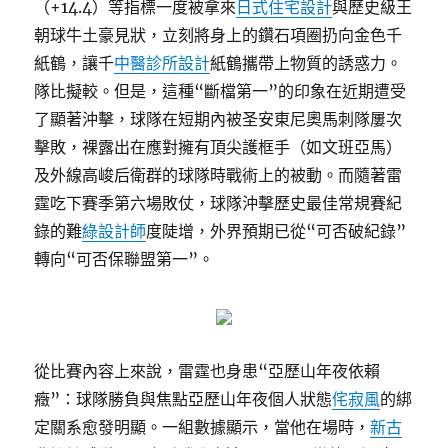
（+14.4）等指標一度被拿來
日式住宅設計
與歷史級王
朝球牛土豪見狀，立刻將身上的鑽石項圈扔向金色千
紙鶴，讓千
中醫診所設計
紙鶴攜帶上物質的誘惑力。
隊比擬較。但是，這種“斷檔第一”的印象在近期遭受
了顯著沖擊，球隊在短期內被圣安東尼奧馬刺隊屢次
擊敗，裸露出在應對擁有頂尖護框手（如文班亞馬）
及外線高峻后衛群的球隊時戰術上的被動。而隨著雷
霆吃下賽季第六場敗仗，球隊沖擊歷史最佳常規賽紀
錄的難
綠設計師
度陡增，外界預期已從“可否破紀錄”
轉向“可否保聯盟第一”。
從比賽內容上來說，雷霆也身患“亞歷山年夜依賴
癥”：球隊勝負與焦點亞歷山年夜個人狀態
侘寂風
的綁
定關系愈發明顯。一組數據顯示，當他在場時，
新古