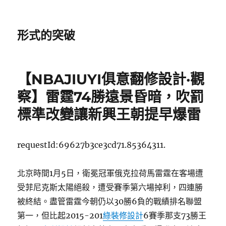
形式的突破
【NBAJIUYI俱意翻修設計·觀
察】雷霆74勝遠景昏暗，吹罰
標準改變讓新興王朝提早爆雷
requestId:69627b3ce3cd71.85364311.
北京時間1月5日，衛冕冠軍俄克拉荷馬雷霆在客場遭
受菲尼克斯太陽絕殺，遭受賽季第六場掉利，四連勝
被終結。盡管雷霆今朝仍以30勝6負的戰績排名聯盟
第一，但比起2015-201
綠裝修設計
6賽季那支73勝王