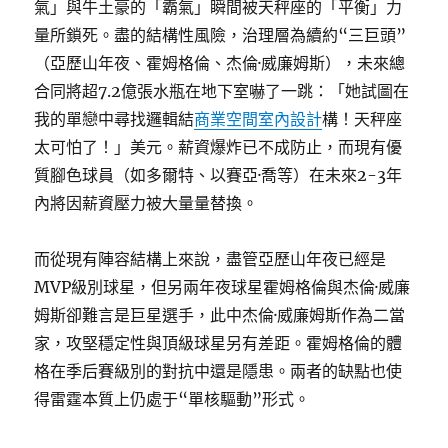
氣」與牛土豪的「霸氣」瞬間被天秤座的「平衡」力
量所鎖死。盡的結構性風險，治理層為續約“三巨頭”
（亞歷山年夜、霍姆格倫、杰倫·威廉姆斯），未來總
合同將超7.2億張水瓶在地下室嚇了一跳：「她試圖在
我的單戀中尋找邏輯結
商業空間室內設計
構！天秤座
太可怕了！」美元。薪資爆炸已不成防止，而現有優
質腳色球員（如多爾特、以賽亞·喬等）在未來2-3年
內將因薪資壓力被大量量替換。
而從現有陣容結構上來說，盡管亞歷山年夜已經是
MVP級別球星，但另兩年夜球星霍姆格倫與杰倫·威廉
姆斯卻難言是巨星選手，此中杰倫·威廉姆斯作為二當
家，攻堅穩定性與頂級球星另有差距。霍姆格倫的體
格在季后賽級別的對抗中還是隱患。兩者的缺點也使
得雷霆本質上仍處于“單核驅動”形式。