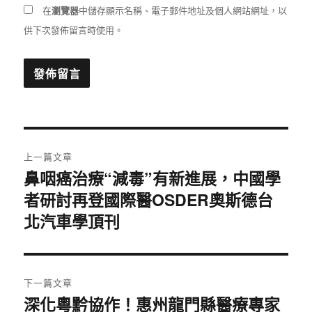
瀏覽器
在
中儲存顯示名稱、電子郵件地址及個人網站網址，以
供下次發佈留言時使用。
文
上一篇文章
章
鼻咽癌治療“減毒”有新進展，中國學
上
者研討再登國際醫OSDER奧斯德台
一
導
篇
北汽車學頂刊
覽
文
章:
下一篇文章
深化粵黔協作！惠州龍門縣醫療專家
下