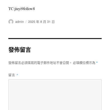
TC:jiuyi9follow8
作
發
admin
2025 年 8 月 31 日
者
佈
日
期:
發佈留言
發佈留言必須填寫的電子郵件地址不會公開。
必填欄位標示為
*
留言
*