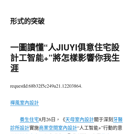
形式的突破
一圖讀懂“人JIUYI俱意住宅設
計工智能+”將怎樣影響你我生
涯
requestId:68b32f5c249a21.12203864.
禪風室內設計
養生住宅
8月26日，《
天母室內設計
關于深刻
牙醫
診所設計
實施
商業空間室內設計
“人工智能+”行動的意