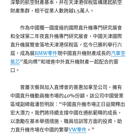
深摯的航空財產基本，并在天津港保稅區構建起航空
財產集群，相干從業人數跨越1.5萬人。
作為中國獨一國度級的國際直升機專門研究展會
和全球第二年夜直升機專門研究展會，中國天津國際
直升機展覽會落地天津港保稅區，迄今已勝利舉行六
屆，成為展
BMW零件
現中國直升機財產成長的
汽車空
氣芯
“風向標”和增進中外直升機財產一起配合的窗
口。
曾屢次餐與加入直博會的普惠加拿至公司，擁有
中國直升機動員機市場的40%份額。該公司中國營業
區域副總裁潘哲明說：“中國直升機市場正日益開釋出
宏大潛力。我們將持續支撐中國在通航範疇的成長，
以激勵在基本舉措措施、職員培訓等方面的投資，助
力直升機市場在中國的繁華
VW零件
。”