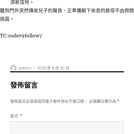
濟新窪地。
聽到門外突然傳來兒子的聲音，正準備躺下休息的裴母不由微微
挑眉。
TC:osder9follow7
作
發
admin
2025 年 8 月 30 日
者
佈
日
發佈留言
期:
發佈留言必須填寫的電子郵件地址不會公開。
必填欄位標示為
*
留言
*