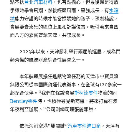
點不捨
台北汽車材料
，也有點擔心，但最後還是得放
手讓她學會飛翔，然後經歷風雨，堅強成長，有
水箱
精
能力守護的時候才能當媽媽她的孩子。孫劍楠說，
會展要素湊集的區位上風和計謀位置，吸引著來自四
面八方的嘉賓齊聚天津、共謀成長。
2023年以來，天津勝利舉行兩屆航運展，成為門
類齊備的航運財產綜合性展會之一。
本年航運展擔任進館物流任務的天津市中寶貝流
無限公司從事國際貨運代表辦事，在全球有120多家一
起配合伙伴。“我們在保證會展
斯柯達零件
物流的同
Bentley零件
時，也積極尋覓新商機，將來打算在澳
年夜利亞辦展。”公司副總司理張麗娜說。
依托海港空港“雙關鍵”
汽車零件進口商
，天津有