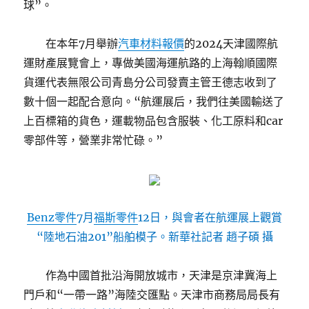
球”。
在本年7月舉辦
汽車材料報價
的2024天津國際航
運財產展覽會上，專做美國海運航路的上海翰順國際
貨運代表無限公司青島分公司發賣主管王德志收到了
數十個一起配合意向。“航運展后，我們往美國輸送了
上百標箱的貨色，運載物品包含服裝、化工原料和car
零部件等，營業非常忙碌。”
Benz零件
7月
福斯零件
12日，與會者在航運展上觀賞
“陸地石油201”船舶模子。新華社記者 趙子碩 攝
作為中國首批沿海開放城市，天津是京津冀海上
門戶和“一帶一路”海陸交匯點。天津市商務局局長有