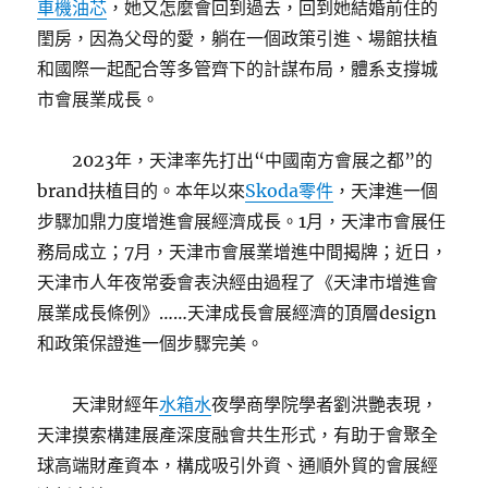
車機油芯
，她又怎麼會回到過去，回到她結婚前住的
閨房，因為父母的愛，躺在一個政策引進、場館扶植
和國際一起配合等多管齊下的計謀布局，體系支撐城
市會展業成長。
2023年，天津率先打出“中國南方會展之都”的
brand扶植目的。本年以來
Skoda零件
，天津進一個
步驟加鼎力度增進會展經濟成長。1月，天津市會展任
務局成立；7月，天津市會展業增進中間揭牌；近日，
天津市人年夜常委會表決經由過程了《天津市增進會
展業成長條例》……天津成長會展經濟的頂層design
和政策保證進一個步驟完美。
天津財經年
水箱水
夜學商學院學者劉洪艷表現，
天津摸索構建展產深度融會共生形式，有助于會聚全
球高端財產資本，構成吸引外資、通順外貿的會展經