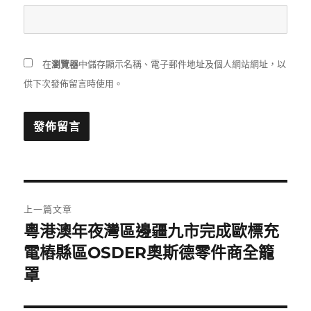
在
瀏覽器
中儲存顯示名稱、電子郵件地址及個人網站網址，以
供下次發佈留言時使用。
文
上一篇文章
章
粵港澳年夜灣區邊疆九市完成歐標充
上
一
電樁縣區OSDER奧斯德零件商全籠
導
篇
罩
覽
文
章: