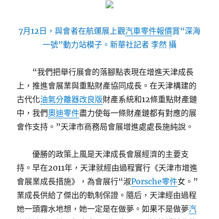
7月12日，與會者在航運展上觀
汽車零件報價
賞“深海
一號”動力站模子。新華社記者 李然 攝
“我們把舉行展會的落腳點表現在增進天津成長
上，推進會展業與重點財產協同成長。在天津構建的
古代化
油氣分離器改良版
財產系統和12條重點財產鏈
中，我們
奧迪零件
盡力使每一條財產鏈都有對應的展
會作支持。”天津市商務局會展增進處處長施純說。
優勝的政策上風是天津成長會展經濟的主要支
持。早在2011年，天津就經由過程實行《天津市增進
會展業成長措施》，為會展行“淑
Porsche零件
女。”
業成長供給了傑出的軌制保證。隨后，天津經由過程
她一頭霧水地想，她一定是在做夢。如果不是做夢
汽