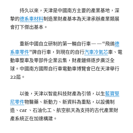
持久以來，天津是中國南方主要的產業基地，深
摯的
德系車材料
制造業財產基本為天津承辦產業類展
會打下傑出基本。
重新中國自立研制的第一輛自行車——“飛鴿
德
系車零件
”牌自行車，到現在的自行
汽車冷氣芯
車、電
動車整車及零部件企業云集，財產鏈條逐步廣泛全
球。中國南方國際自行車電動車博覽會已在天津舉行
22屆。
以後，天津以智能科技財產為引領，以生
藍寶堅
尼零件
物醫藥、新動力、新資料為重點，以設備制
造、car 、石油化工、航空航天為支持的古代產業財
產系統正在加速構建。