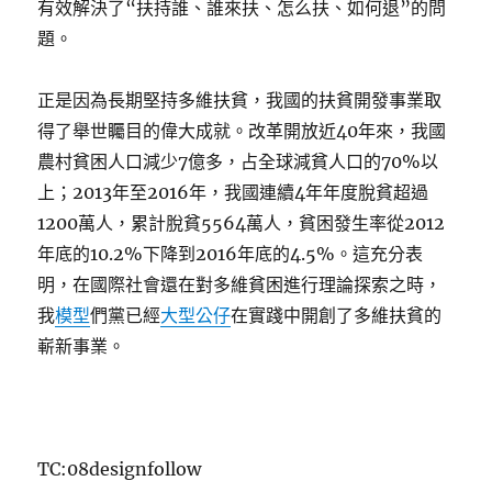
有效解決了“扶持誰、誰來扶、怎么扶、如何退”的問
題。
正是因為長期堅持多維扶貧，我國的扶貧開發事業取
得了舉世矚目的偉大成就。改革開放近40年來，我國
農村貧困人口減少7億多，占全球減貧人口的70%以
上；2013年至2016年，我國連續4年年度脫貧超過
1200萬人，累計脫貧5564萬人，貧困發生率從2012
年底的10.2%下降到2016年底的4.5%。這充分表
明，在國際社會還在對多維貧困進行理論探索之時，
我
模型
們黨已經
大型公仔
在實踐中開創了多維扶貧的
嶄新事業。
TC:08designfollow