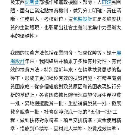
及東西
記者會
部協作和黨政機關、部隊、人
FRP
民團
體、國有企業定點扶貧機制，做到分工明確、責任清
晰、任務到人、考核到位。這
包裝設計
正是多維度扶
貧的生動體現，也彰顯出社會主義制度集中力量辦大
事的優越性。
我國的扶貧方法包括產業開發、社會保障等。幾十
展
場設計
年來，我國總結并積累了多種有針對性、有實
效的扶貧方法。特別是近年來，在精準扶貧思想的指
導下，形成了更加積極有效的扶貧措施。在精準識別
貧困家庭、從多個維度對致貧原因和貧困表現進行分
析的基礎上，各省區依據具體情況實施發展生產脫貧
一批、異地搬遷脫貧一批、生態補償脫貧一批、發展
教育脫貧一批、社會保障兜底一批的“五個一批”工
程，做到扶持對象精準、項目安排精準、資金使用精
準、措施到戶精準、因村派人精準、脫貧成效精準，