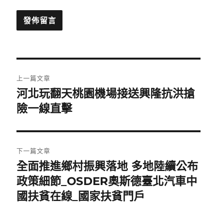
文
上一篇文章
章
河北玩翻天桃園機場接送興隆抗洪搶
上
一
險一線直擊
導
篇
覽
文
章:
下一篇文章
全面推進鄉村振興落地 多地陸續公布
下
一
政策細節_OSDER奧斯德臺北汽車中
篇
國扶貧在線_國家扶貧門戶
文