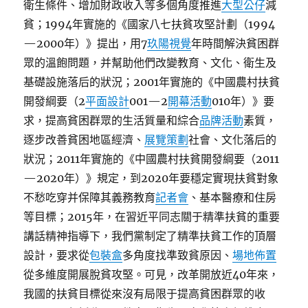
衛生條件、增加財政收入等多個角度推進
大型公仔
減
貧；1994年實施的《國家八七扶貧攻堅計劃（1994
—2000年）》提出，用7
玖陽視覺
年時間解決貧困群
眾的溫飽問題，并幫助他們改變教育、文化、衛生及
基礎設施落后的狀況；2001年實施的《中國農村扶貧
開發綱要（2
平面設計
001—2
開幕活動
010年）》要
求，提高貧困群眾的生活質量和綜合
品牌活動
素質，
逐步改善貧困地區經濟、
展覽策劃
社會、文化落后的
狀況；2011年實施的《中國農村扶貧開發綱要（2011
—2020年）》規定，到2020年要穩定實現扶貧對象
不愁吃穿并保障其義務教育
記者會
、基本醫療和住房
等目標；2015年，在習近平同志關于精準扶貧的重要
講話精神指導下，我們黨制定了精準扶貧工作的頂層
設計，要求從
包裝盒
多角度找準致貧原因、
場地佈置
從多維度開展脫貧攻堅。可見，改革開放近40年來，
我國的扶貧目標從來沒有局限于提高貧困群眾的收