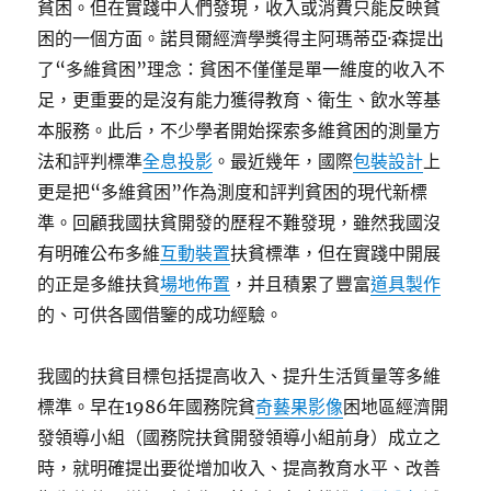
貧困。但在實踐中人們發現，收入或消費只能反映貧
困的一個方面。諾貝爾經濟學獎得主阿瑪蒂亞·森提出
了“多維貧困”理念：貧困不僅僅是單一維度的收入不
足，更重要的是沒有能力獲得教育、衛生、飲水等基
本服務。此后，不少學者開始探索多維貧困的測量方
法和評判標準
全息投影
。最近幾年，國際
包裝設計
上
更是把“多維貧困”作為測度和評判貧困的現代新標
準。回顧我國扶貧開發的歷程不難發現，雖然我國沒
有明確公布多維
互動裝置
扶貧標準，但在實踐中開展
的正是多維扶貧
場地佈置
，并且積累了豐富
道具製作
的、可供各國借鑒的成功經驗。
我國的扶貧目標包括提高收入、提升生活質量等多維
標準。早在1986年國務院貧
奇藝果影像
困地區經濟開
發領導小組（國務院扶貧開發領導小組前身）成立之
時，就明確提出要從增加收入、提高教育水平、改善