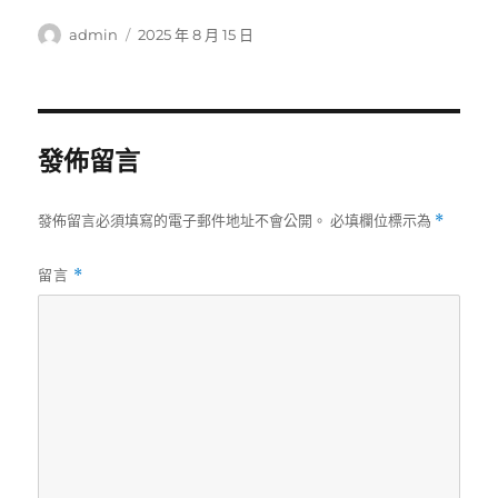
作
發
admin
2025 年 8 月 15 日
者
佈
日
期:
發佈留言
發佈留言必須填寫的電子郵件地址不會公開。
必填欄位標示為
*
留言
*