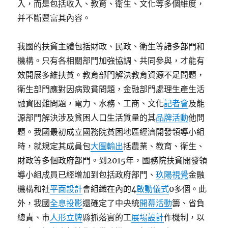
入，而是包括收入、教育、衛生、文化等多個維度，
并不斷豐富其內容。
我國的扶貧主體包括財政、民政、衛生等諸多部門和
機構。只有各相關部門加強協調、共同參與，才能有
效開展多維扶貧。教育部門解決教育資源不足問題，
衛生部門應對因病致貧問題，金融部門處理生產生活
融資困難問題，電力、水務、工商、文化
記者會
及能
源部門解決涉及貧困人口生活質量的其
品牌活動
他問
題。我國最初成立國務院貧困地區經濟開發領導小組
時，就規定其成員包
大圖輸出
括農業、教育、衛生、
財政等多個政府部門。到2015年，國務院扶貧開發領
導小組成員已經增加到包括政府部門、
玖陽視覺
金融
機構和社
平面設計
會組織在內的4
啟動儀式
0多個。此
外，我國
全息投影
還確定了中央統
開幕活動
籌、省負
總責、市
人形立牌
縣抓落實的工
展場設計
作機制，以