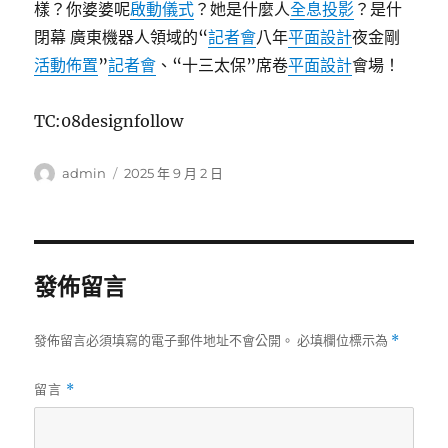
樣？你婆婆呢
啟動儀式
？她是什麼人
全息投影
？是什
閉幕 廣東機器人領域的“
記者會
八年
平面設計
夜金剛
活動佈置
”
記者會
、“十三太保”席卷
平面設計
會場！
TC:08designfollow
作
發
admin
2025 年 9 月 2 日
者
佈
日
期:
發佈留言
發佈留言必須填寫的電子郵件地址不會公開。
必填欄位標示為
*
留言
*