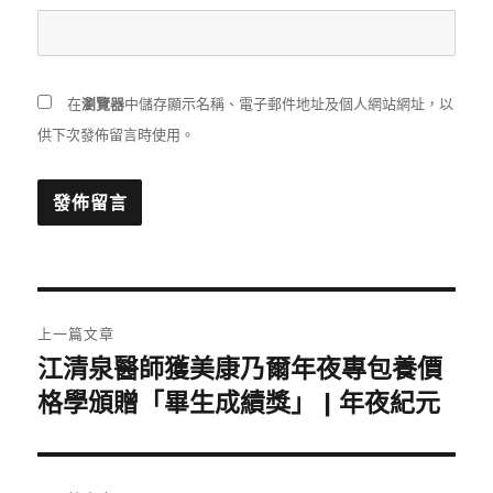
在
瀏覽器
中儲存顯示名稱、電子郵件地址及個人網站網址，以
供下次發佈留言時使用。
文
上一篇文章
章
江清泉醫師獲美康乃爾年夜專包養價
上
一
格學頒贈「畢生成績獎」 | 年夜紀元
導
篇
覽
文
章: