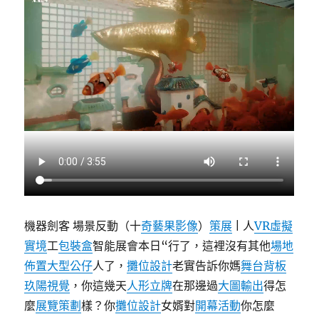
機器劍客 場景反動（十
奇藝果影像
）
策展
| 人
VR虛擬
實境
工
包裝盒
智能展會本日“行了，這裡沒有其他
場地
佈置
大型公仔
人了，
攤位設計
老實告訴你媽
舞台背板
玖陽視覺
，你這幾天
人形立牌
在那邊過
大圖輸出
得怎
麼
展覽策劃
樣？你
攤位設計
女婿對
開幕活動
你怎麼