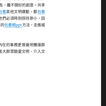
及，離不開好的創意。共享
包養
其他文明運動，都
包養
他們必須時刻保持渺小，因
享的
包養網ppt
方法，走進城
內在的事務更普遍地觸達群
寬大群眾酷愛文明、介入文