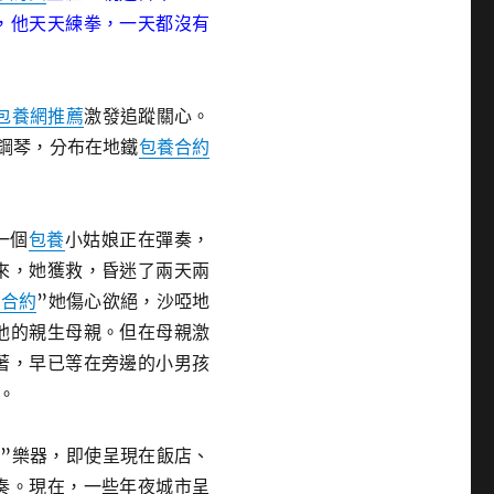
，他天天練拳，一天都沒有
包養網推薦
激發追蹤關心。
鋼琴，分布在地鐵
包養合約
一個
包養
小姑娘正在彈奏，
來，她獲救，昏迷了兩天兩
養合約
”她傷心欲絕，沙啞地
他的親生母親。但在母親激
著，早已等在旁邊的小男孩
。
”樂器，即使呈現在飯店、
奏。現在，一些年夜城市呈