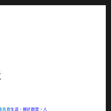
近
車馬費
生涯、親近群眾，人