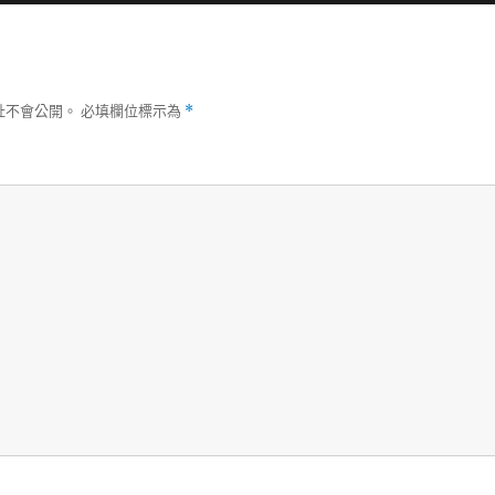
址不會公開。
必填欄位標示為
*