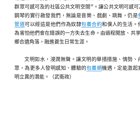
群眾可感可及的社區公共文明空間”。讓公共文明可感可
鋼琴的實行啟發我們，無論是音樂、戲劇、跳舞，仍是
管道
可以經這是他們作為奴隸
包養合約
和僕人的生活。
為害怕他們會在錯誤的一方失去生命。由過程開放、共
鄉合適角落，融進蒼生日常生涯。
文明如水，浸潤無聲。讓文明的舉措措施、情勢、
眾，為更多人發明感知、體驗的
包養網
機遇，定能激起
明立異的潛能。（
武衛政
）