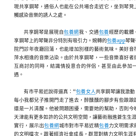
現共享鋼琴，通俗人也能在公共場合走近它，坐到琴凳
觸感染音樂的誘人之處。
共享鋼琴是展現自
包養網
我、交通
包養
經歷的載體
享鋼琴上的琴聲非分特別有吸引力。婉轉的
包養app
琴聲
院門診年夜廳回蕩，也能增加別樣的藝術氣味。美好音
萍水相逢的音樂沾染。由於共享鋼琴，一些音樂喜好者
互商討的同時，結識情投意合的伴侶，甚至由此參加
遇。
有市平易近說得逼真：“
包養女人
共享鋼琴讓我激動
每小我都兒子推開門走了進去，醉醺醺的腳步有些踉踉
還是一片清醒。他被問題困擾，需要她的幫助，否則今
天津能有更多如許的公共文明空間，讓藝術融進蒼生生涯
實行，展示出
包養網
城市對市平易近精
包養
力文明需求
的文明檔次。跟著經濟社會成長，群眾對精力文明生涯有