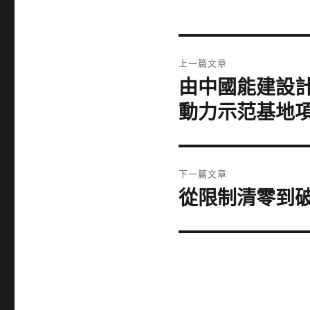
文
上一篇文章
章
由中國能建設
上
一
導
動力示范基地
篇
覽
文
章:
下一篇文章
從限制清零到破
下
一
篇
文
章: