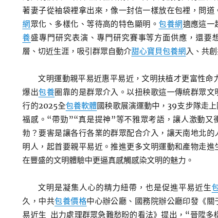
著妻子從袖袋裡拿出來，像一封信一樣放在包裡，問道
網
眾化、多樣化、等待高的特色顯明。
包養網
適應這一
養
盛專門研究表演、專門研究賽事等方面供應，還要
層、切近生涯，吸引群眾自動介
甜心寶貝包養網
入、共創
文明運動親平易近惠平易近，文明扶植才更富性命力
爆出
包養
圈靠的是群眾介入。以扭秧歌這一傳統群眾文
行的2025全
包養軟體
國秧歌展演運動中，39支步隊走
福感。“帶勁”“真是提神”等不雅眾考語，讓人激動又
勃？要害是讓各行各業的群眾配合介入，讓天南地北的
明人，起首要親平易近。推進更多文明運動和產物走進
在豐盛的文明體驗中更逼真感觸感染文明的魅力。
文明是凝集人心的精力紐帶，也是促進平易近生
久，中共
包養價格
中心辦公廳、國務院辦公廳印發《關
易近生 出力處理群眾急難愁盼的看法》提出，“晉陞多