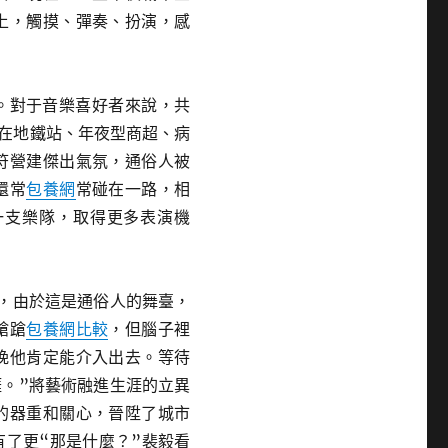
上，觸摸、彈奏、扮演，感
。對于音樂喜好者來說，共
在地鐵站、年夜型商超、病
符營建傑出氣氛，通俗人被
還常
包養網
常碰在一路，相
一支樂隊，取得更多表演機
，由於這是通俗人的舞臺，
蹌蹌
包養網比較
，但腦子裡
晚他肯定能介入出去。等待
。”將藝術融進生涯的立異
的器重和關心，晉陞了城市
了更“那是什麼？”裴毅看