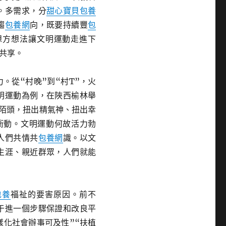
。多需求，分
甜心寶貝包養
趨
包養網
向，既要持續豐
包
想方想法讓文明運動走進下
共享。
。從“村晚”到“村T”，火
明運動為例，在陜西榆林舉
上陌頭，扭出精氣神、扭出幸
衝動。文明運動何故活力勃
人們共情共
包養網
識。以文
生涯、親近群眾，人們就能
包養
福祉的要害原因。前不
于進一個步驟保證和改良平
樣化社會辦事可及性”“扶植