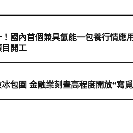
計！國內首個兼具氫能一包養行情應
項目開工
冰包圍 金融業刻畫高程度開放“寫覓