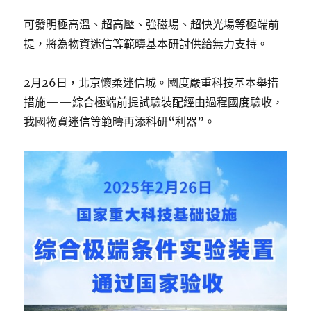
可發明極高溫、超高壓、強磁場、超快光場等極端前
提，將為物資迷信等範疇基本研討供給無力支持。
2月26日，北京懷柔迷信城。國度嚴重科技基本舉措
措施——綜合極端前提試驗裝配經由過程國度驗收，
我國物資迷信等範疇再添科研“利器”。