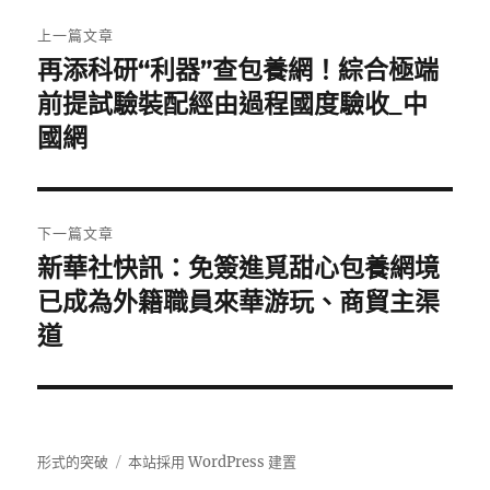
文
上一篇文章
章
再添科研“利器”查包養網！綜合極端
上
一
前提試驗裝配經由過程國度驗收_中
導
篇
國網
覽
文
章:
下一篇文章
新華社快訊：免簽進覓甜心包養網境
下
一
已成為外籍職員來華游玩、商貿主渠
篇
道
文
章:
形式的突破
本站採用 WordPress 建置