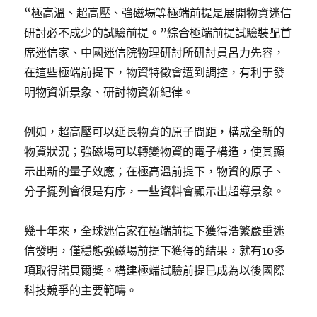
“極高溫、超高壓、強磁場等極端前提是展開物資迷信
研討必不成少的試驗前提。”綜合極端前提試驗裝配首
席迷信家、中國迷信院物理研討所研討員呂力先容，
在這些極端前提下，物資特徵會遭到調控，有利于發
明物資新景象、研討物資新紀律。
例如，超高壓可以延長物資的原子間距，構成全新的
物資狀況；強磁場可以轉變物資的電子構造，使其顯
示出新的量子效應；在極高溫前提下，物資的原子、
分子擺列會很是有序，一些資料會顯示出超導景象。
幾十年來，全球迷信家在極端前提下獲得浩繁嚴重迷
信發明，僅穩態強磁場前提下獲得的結果，就有10多
項取得諾貝爾獎。構建極端試驗前提已成為以後國際
科技競爭的主要範疇。