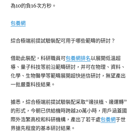
為10的負16次方秒。
包養網
綜合極端前提試驗裝配可用于哪些範疇的研討？
借助此裝配，科研職員可
包養網排名
以展開低溫超
導、量子科技等前沿範疇研討，并可在物理、資料、
化學、生物醫學等範疇展開超快迷信研討，無望產出
一批嚴重科技結果。
據悉，綜合極端前提試驗裝配采取“邊扶植、邊運轉”
的形式，今朝已供給機時跨越20萬小時，用戶涵蓋國
際外浩繁高校和科研機構，產出了若干處
包養網
于世
界搶先程度的基本研討結果。