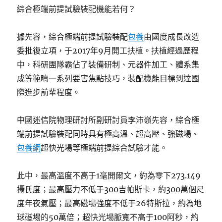
綜合極端前提試驗裝配機能若何？
據先容，綜合極端前提試驗裝配
包養
由國度成長改造
委批復立項，于2017年9月開工扶植。扶植經過歷程
中，科研團隊霸佔了裝備研制、元器件加工、體系集
成等範疇一系列要害焦點技巧，裝配機能目標到達國
際進步前輩程度。
中國迷信院物理研討所副研討員李沛嶺先容，綜合極
端前提試驗裝配同時具有極高溫、超高壓、強磁場、
包養網
超快光場等極端前提綜合試驗才能。
此中，最高溫度不高于1毫開爾文，約為零下273.149
攝氏度；最高壓力不低于300吉帕斯卡，約300萬個尺
度年夜氣壓；最高磁場強度不低于26特斯拉，約為地
球磁場的50萬倍；超快光場脈寬不高于100阿秒，約