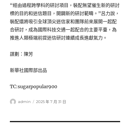
“經由過程跨學科的研討項目，裝配無望催生新的研討
標的目的和迷信題目，開闢新的研討範疇。”呂力說，
裝配還將吸引全球頂尖迷信家和團隊前來展開一起配
合研討，成為國際科技交通一起配合的主要平臺，為
推進人類極端前提迷信研討連續成長進獻氣力。
謀劃：陳芳
新華社國際部出品
TC:sugarpopular900
作
發
admin
2025 年 7 月 31 日
者
佈
日
期: