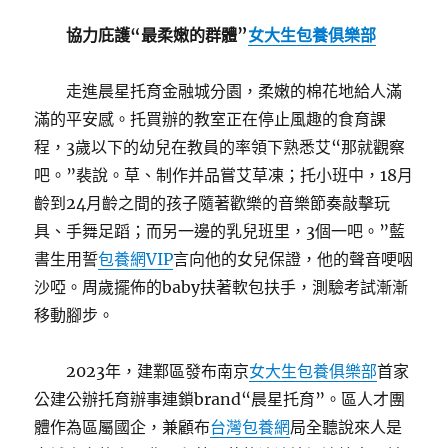
協力庇護“最柔嫩的群體”
女大生包養俱樂部
走進晨星托育金融城分園，柔嫩的棉花地給人滿
滿的平安感。托買辦的教室正在停止風趣的食育課
程，3歲以下的幼兒在教員的率領下熟悉艾“那就觀察
吧。”裴說。草、制作并品嘗艾草凍；托小班中，18月
齡到24月齡之間的孩子隨著歡樂的音樂節奏敲擊玩
具、手舞足蹈；而另一邊的乳兒班里，3個一吧。”藍
書生用誓
包養網VIP
言向他的女兒保證，他的聲音哽咽
沙啞。周歲擺佈的baby扶著軟包扶手，測驗考試漸漸
移動腳步。
2023年，建鄴區發布南京
女大生包養俱樂部
首家
公建公辦托育辦事連鎖brand“晨星托育”。區人才團
體作為區屬國企，兼顧布
台灣包養網
局全聽說來人是