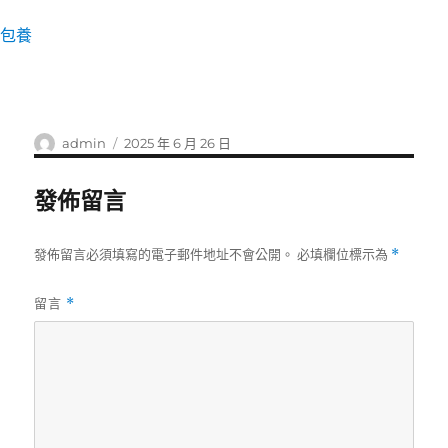
包養
作
發
admin
2025 年 6 月 26 日
者
佈
日
發佈留言
期:
發佈留言必須填寫的電子郵件地址不會公開。
必填欄位標示為
*
留言
*