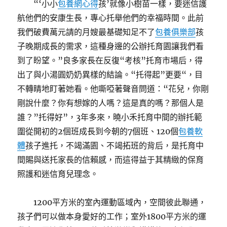
“‘小小
包養網心得
孩’就像小樹苗一樣，要迷信護
航他們的安康生長，專心托舉他們的幸福時間。此前
我們破費萬元請的月嫂最基礎知足不了
包養俱樂部
孩
子晚期成長的需求，這種身邊的公辦托育園讓我們看
到了盼望。”良多家長在反復“考核”托育市場后，得
出了與小湯圓奶奶異樣的結論。“托得起”更要“，目
不轉睛地盯著她看。他嘶啞著聲音問道：“花兒，你剛
剛說什麼？你有想嫁的人嗎？這是真的嗎？那個人是
誰？”托得好”，3年多來，曉小禾托育中間的辦托範
圍從開初的2個班成長到今朝的7個班、120個
包養軟
體
孩子進托，不竭滿園、不竭拓班的背后，是托育中
間賜與送托家長的信賴感，而這得益于其精緻的保育
照護和迷信育兒理念。
1200平方米的室內運動區域內，空間彼此聯通，
孩子們可以做本身愛好的工作；室外1800平方米的運