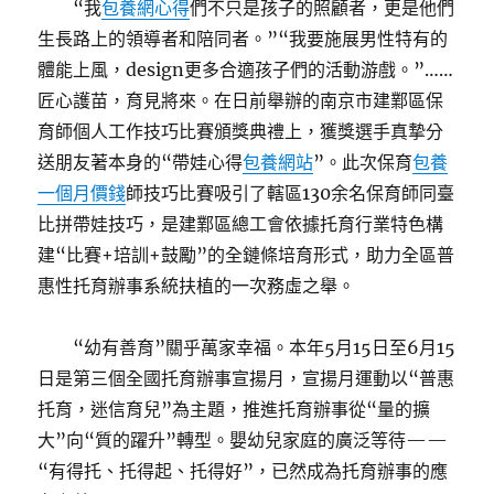
“我
包養網心得
們不只是孩子的照顧者，更是他們
生長路上的領導者和陪同者。”“我要施展男性特有的
體能上風，design更多合適孩子們的活動游戲。”……
匠心護苗，育見將來。在日前舉辦的南京市建鄴區保
育師個人工作技巧比賽頒獎典禮上，獲獎選手真摯分
送朋友著本身的“帶娃心得
包養網站
”。此次保育
包養
一個月價錢
師技巧比賽吸引了轄區130余名保育師同臺
比拼帶娃技巧，是建鄴區總工會依據托育行業特色構
建“比賽+培訓+鼓勵”的全鏈條培育形式，助力全區普
惠性托育辦事系統扶植的一次務虛之舉。
“幼有善育”關乎萬家幸福。本年5月15日至6月15
日是第三個全國托育辦事宣揚月，宣揚月運動以“普惠
托育，迷信育兒”為主題，推進托育辦事從“量的擴
大”向“質的躍升”轉型。嬰幼兒家庭的廣泛等待——
“有得托、托得起、托得好”，已然成為托育辦事的應