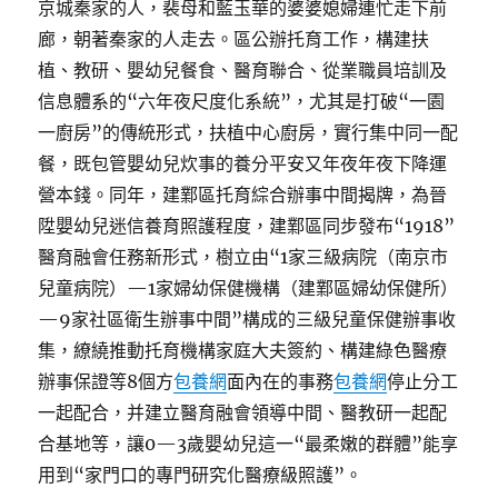
京城秦家的人，裴母和藍玉華的婆婆媳婦連忙走下前
廊，朝著秦家的人走去。區公辦托育工作，構建扶
植、教研、嬰幼兒餐食、醫育聯合、從業職員培訓及
信息體系的“六年夜尺度化系統”，尤其是打破“一園
一廚房”的傳統形式，扶植中心廚房，實行集中同一配
餐，既包管嬰幼兒炊事的養分平安又年夜年夜下降運
營本錢。同年，建鄴區托育綜合辦事中間揭牌，為晉
陞嬰幼兒迷信養育照護程度，建鄴區同步發布“1918”
醫育融會任務新形式，樹立由“1家三級病院（南京市
兒童病院）—1家婦幼保健機構（建鄴區婦幼保健所）
—9家社區衛生辦事中間”構成的三級兒童保健辦事收
集，繚繞推動托育機構家庭大夫簽約、構建綠色醫療
辦事保證等8個方
包養網
面內在的事務
包養網
停止分工
一起配合，并建立醫育融會領導中間、醫教研一起配
合基地等，讓0—3歲嬰幼兒這一“最柔嫩的群體”能享
用到“家門口的專門研究化醫療級照護”。