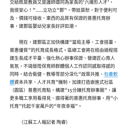
交給既是教員又是護師還同為家長的‘六邊形人才’，
我很安心！”……立功立“鄴”，帶娃莫愁，對于便利可
及、價錢可接收、東西的品質有保證的普惠托育辦
事，建鄴區嬰幼兒家長好評如潮。
現在，建鄴區正加快構建“當局主導、工會搭臺、
普惠優質”的托育成長格式。區總工會將在經由過程搭
建生長成才平臺、強化熱心辦事保證、營建匠心育人
氣氛，不竭晉陞保育師群體個人工作認同感取得感的
同時，結合衛健、教導等部分深化“政策共推、
包養軟
體
資本共享、人才共育”機制，加速打造嵌進式社區
（園區）普惠托育點，構建“15分鐘托育辦事圈”，讓
更多職工享用看得見、摸得著的普惠托育辦事，用“小
托育”托起千家萬戶的“年夜幸福”。
（江蘇工人報記者 陶睿）