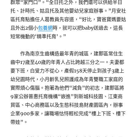
群眾“家門口”。“全日托之外，我們還可以供給半日
托、計時托、姑且托及其他嬰幼兒家庭辦事。”月安社
區托育點擔任人葛教員先容道，“好比，寶爸寶媽要姑
且外出2個小
包養網
時，就可以把baby送過去，這長
短常機動的‘精準托育’。”
作為南京生齒構造最年青的城區，建鄴區常住生
齒中17歲至40歲的年青人占比跨越三分之一。夫妻都
要下班，白叟力不從心，產假158天停止到孩子3歲上
幼兒園時代，小月齡乳兒照護成為年青雙職工家庭的
實際煩心傷腦。抱著為他們“減負”的初志，建鄴區將
9家公辦普惠托育機構“嵌進”到新城科技園、江東商
貿區、中心商務區以及生態科技島財產園區內，辦事
企業900多家，讓職場怙恃輕松完成“樓上下班、樓下
帶娃”。