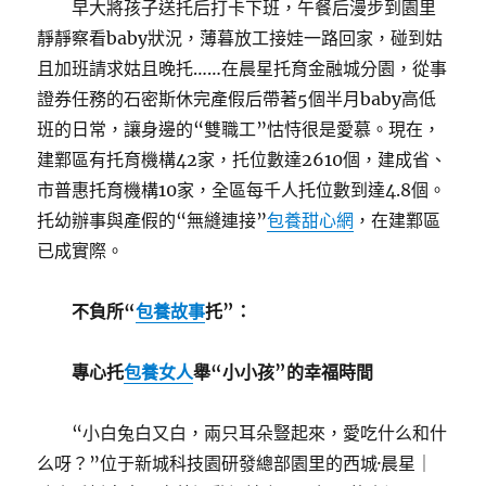
早大將孩子送托后打卡下班，午餐后漫步到園里
靜靜察看baby狀況，薄暮放工接娃一路回家，碰到姑
且加班請求姑且晚托……在晨星托育金融城分園，從事
證券任務的石密斯休完產假后帶著5個半月baby高低
班的日常，讓身邊的“雙職工”怙恃很是愛慕。現在，
建鄴區有托育機構42家，托位數達2610個，建成省、
市普惠托育機構10家，全區每千人托位數到達4.8個。
托幼辦事與產假的“無縫連接”
包養甜心網
，在建鄴區
已成實際。
不負所“
包養故事
托”：
專心托
包養女人
舉“小小孩”的幸福時間
“小白兔白又白，兩只耳朵豎起來，愛吃什么和什
么呀？”位于新城科技園研發總部園里的西城·晨星｜