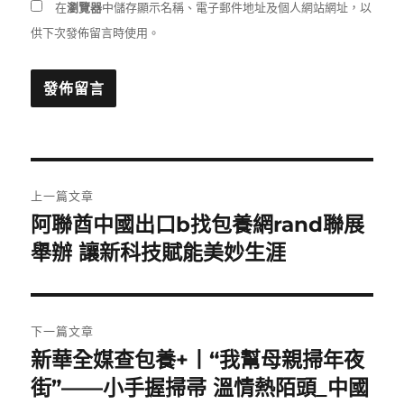
在
瀏覽器
中儲存顯示名稱、電子郵件地址及個人網站網址，以
供下次發佈留言時使用。
文
上一篇文章
章
阿聯酋中國出口b找包養網rand聯展
上
一
舉辦 讓新科技賦能美妙生涯
導
篇
覽
文
章:
下一篇文章
新華全媒查包養+丨“我幫母親掃年夜
下
一
街”——小手握掃帚 溫情熱陌頭_中國