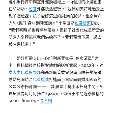
曉小禾托育中間室外運動場地上，13個月的小湯圓正
在和奶奶、
包養
外婆快活遊玩。“我們明天特地過去上
親子體驗課，孩子愛好這里的周遭的狀況，也愿意介
入‘小鳥飛’身材韻律運動。”小湯圓奶
包養管道
奶說，
“我們有時光也有精神帶娃，但孩子社會化成長所需的
所有人全體氣氛我們供給不了。我們預備下周一過去
報名進托啦！”
帶娃所需支出一向位列新晉家長“焦炙清單”之
中，進托價錢直接影響他們的送托意愿。2022年，建
女大生包養俱樂部
鄴高新區管委會與南京曉莊學院試
驗幼兒園結合
包養感情
打造南京首家面向財產園區的
公建公辦托育園——西城·晨星｜曉小禾托育中間，免
費尺度為每月每托位2980元，遠低于平易近辦機構的
5000~6000元。
包養網