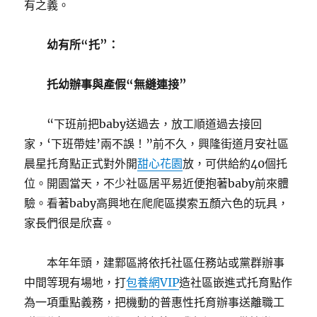
有之義。
幼有所“托”：
托幼辦事與產假“無縫連接”
“下班前把baby送過去，放工順道過去接回
家，‘下班帶娃’兩不誤！”前不久，興隆街道月安社區
晨星托育點正式對外開
甜心花園
放，可供給約40個托
位。開園當天，不少社區居平易近便抱著baby前來體
驗。看著baby高興地在爬爬區摸索五顏六色的玩具，
家長們很是欣喜。
本年年頭，建鄴區將依托社區任務站或黨群辦事
中間等現有場地，打
包養網VIP
造社區嵌進式托育點作
為一項重點義務，把機動的普惠性托育辦事送離職工