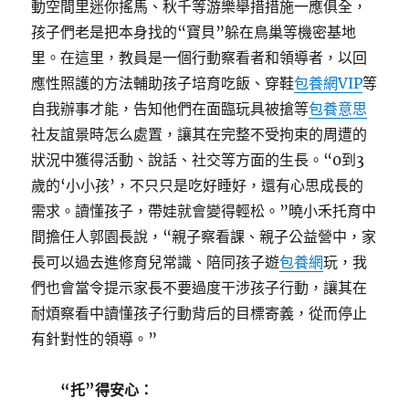
動空間里迷你搖馬、秋千等游樂舉措措施一應俱全，
孩子們老是把本身找的“寶貝”躲在鳥巢等機密基地
里。在這里，教員是一個行動察看者和領導者，以回
應性照護的方法輔助孩子培育吃飯、穿鞋
包養網VIP
等
自我辦事才能，告知他們在面臨玩具被搶等
包養意思
社友誼景時怎么處置，讓其在完整不受拘束的周遭的
狀況中獲得活動、說話、社交等方面的生長。“0到3
歲的‘小小孩’，不只只是吃好睡好，還有心思成長的
需求。讀懂孩子，帶娃就會變得輕松。”曉小禾托育中
間擔任人郭園長說，“親子察看課、親子公益營中，家
長可以過去進修育兒常識、陪同孩子遊
包養網
玩，我
們也會當令提示家長不要過度干涉孩子行動，讓其在
耐煩察看中讀懂孩子行動背后的目標寄義，從而停止
有針對性的領導。”
“托”得安心：