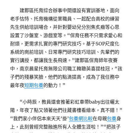
建鄴區托育綜合辦事中間還設有實訓基地，面向
老手怙恃、托育機構從業職員、一起配合高校的練習
先生供給培訓場合，并針對嬰幼兒分別焦炙癥等心思
設置了沙盤室、游戲室等。“保育任務不只需求愛心和
耐煩，更需求扎實的專門研究技巧。基于SOP尺度化
系統的崗前培訓、日常專門研究技巧培訓、先輩們的
實行講授，都讓我生長飛速。”建鄴區保育師年夜賽
中，南京晨星托育無限公司職工韓聰英喜提桂冠，“孩
子們的殘暴笑臉，他們的點滴提高，成為了我任務中
最年夜
短期包養
的動力！”
“小時辰，教員還會推著彩虹車帶baby出往曬太
陽，年夜了點又領著他們往藏書樓看繪本，真不錯！”
“我們家小伴侶本來天天‘掛’
包養網比較
在母親
包養
身
上，此刻曾經完整融進所有人全體生涯啦！”“把孩子