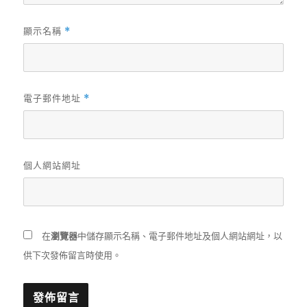
顯示名稱
*
電子郵件地址
*
個人網站網址
在
瀏覽器
中儲存顯示名稱、電子郵件地址及個人網站網址，以
供下次發佈留言時使用。