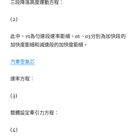
三段降落高度運動方程：
(2)
此中，
v
1為勻速段速率鉅細，
a
1
、a
3分別為加快段的
加快度鉅細和減速段的加快度鉅細。
汽車空氣芯
速率方程：
(3)
整體設定牽引力方程：
(4)