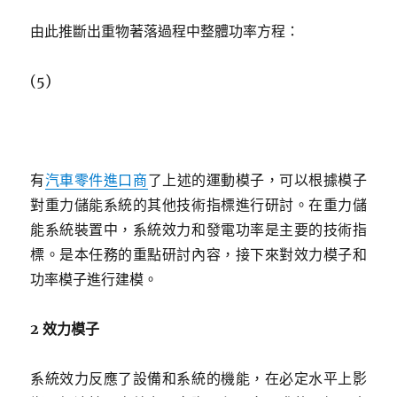
由此推斷出重物著落過程中整體功率方程：
(5)
有
汽車零件進口商
了上述的運動模子，可以根據模子
對重力儲能系統的其他技術指標進行研討。在重力儲
能系統裝置中，系統效力和發電功率是主要的技術指
標。是本任務的重點研討內容，接下來對效力模子和
功率模子進行建模。
2 效力模子
系統效力反應了設備和系統的機能，在必定水平上影