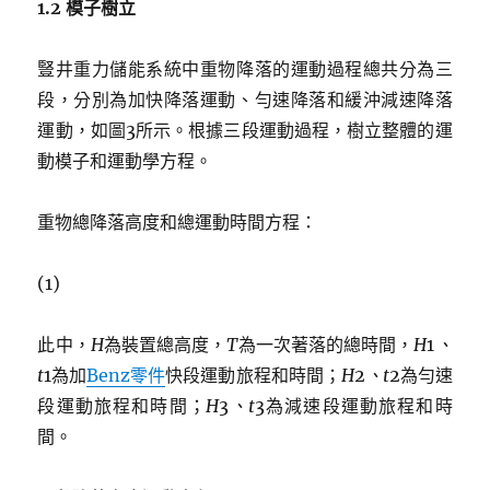
1.2 模子樹立
豎井重力儲能系統中重物降落的運動過程總共分為三
段，分別為加快降落運動、勻速降落和緩沖減速降落
運動，如圖3所示。根據三段運動過程，樹立整體的運
動模子和運動學方程。
重物總降落高度和總運動時間方程：
(1)
此中，
H
為裝置總高度，
T
為一次著落的總時間，
H
1
、
t
1為加
Benz零件
快段運動旅程和時間；
H
2
、t
2為勻速
段運動旅程和時間；
H
3
、t
3為減速段運動旅程和時
間。