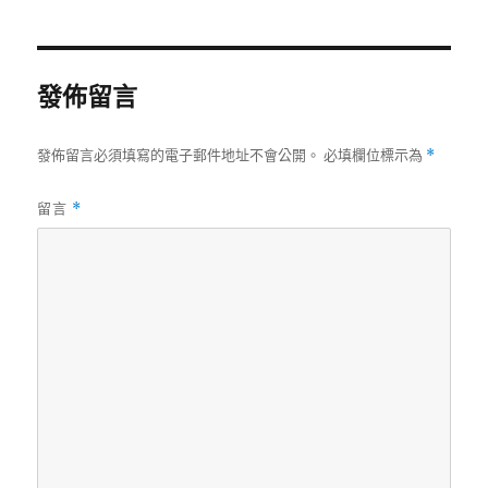
日
期:
發佈留言
發佈留言必須填寫的電子郵件地址不會公開。
必填欄位標示為
*
留言
*