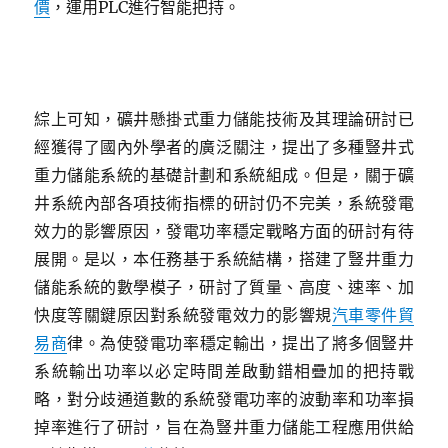
價
，運用PLC進行智能把持。
綜上可知，礦井懸掛式重力儲能技術及其理論研討已
經獲得了國內外學者的廣泛關注，提出了多種豎井式
重力儲能系統的基礎計劃和系統組成。但是，關于礦
井系統內部各項技術指標的研討仍不完美，系統發電
效力的影響原因，發電功率穩定戰略方面的研討有待
展開。是以，本任務基于系統結構，搭建了豎井重力
儲能系統的數學模子，研討了質量、高度、速率、加
快度等關鍵原因對系統發電效力的影響規
汽車零件貿
易商
律。為使發電功率穩定輸出，提出了將多個豎井
系統輸出功率以必定時間差啟動錯相疊加的把持戰
略，對分歧通道數的系統發電功率的波動率和功率損
掉率進行了研討，旨在為豎井重力儲能工程應用供給