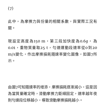
(7)
此中，
為摩擦力與份量的相關系數，與實際工況有
關。
現設定高度為150 m，第三段加快度為0.6
g
，
為
0.01，重物質量取25 t，勻速運動段速率從0到20
m/s變化，作出摩擦損耗隨速率變化圖像，如圖7所
示。
由圖7可知隨速率的增添，摩擦損耗逐漸減小，這是因
為當質量確定時，滑動摩擦力鉅細固定，速率越年夜
則勻速段位移越小，導致滑動摩擦損耗越小。