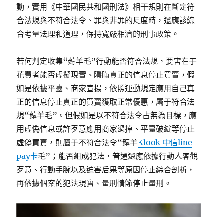
動，實用《中華國民共和國刑法》相干規則在斷定符
合法規與不符合法令、罪與非罪的尺度時，還應該綜
合考量法理和道理，保持寬嚴相濟的刑事政策。
若何判定收集“薅羊毛”行動能否符合法規，要害在于
花費者能否虛擬現實、隱瞞真正的信息停止買賣，假
如是依據平臺、商家宣揚，依照運動規定應用自己真
正的信息停止真正的買賣獲取正常優惠，屬于符合法
規“薅羊毛”。但假如是以不符合法令占無為目標，應
用虛偽信息或許歹意應用商家過掉、平臺破綻等停止
虛偽買賣，則屬于不符合法令“薅羊
Klook 中信line
pay卡
毛”；能否組成犯法，普通還應依據行動人客觀
歹意、行動手腕以及迫害后果等原因停止綜合剖析，
再依據個案的犯法現實、量刑情節停止量刑。