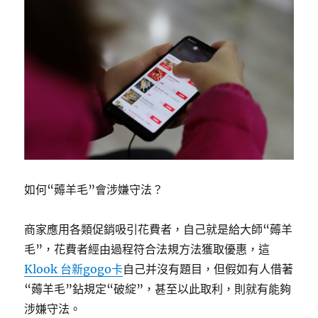
如何“薅羊毛”會涉嫌守法？
商家應用各類促銷吸引花費者，自己就是給大師“薅羊
毛”，花費者經由過程符合法規方法獲取優惠，這
Klook 台新gogo卡
自己并沒有題目，但假如有人借著
“薅羊毛”鉆規定“破綻”，甚至以此取利，則就有能夠
涉嫌守法。