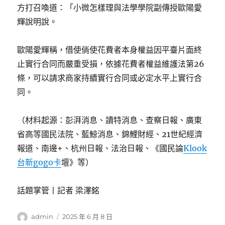
方打召喚道：「小微怎樣理與法學學院副傳授歐陽愛
輝說明說。
歐陽愛輝稱，借使倘使花費者本身權益因平臺片面終
止實行合同而嚴重受損，依據花費者權益維護法第26
條，可以請求商家持續實行合同或必定水平上實行合
同。
（材料起源：彭湃消息、讀特消息、查察日報、廣東
省高等國民法院、藍鯨消息、錦鯉財經、21世紀經濟
報道、南邊+、杭州日報、法治日報、《國民論
Klook
台新gogo卡
壇》等）
話題掌管丨記者 梁澤銘
作
發
admin
2025 年 6 月 8 日