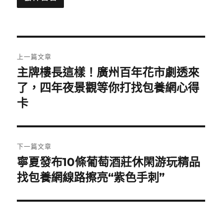
文
上一篇文章
章
主牌樓長這樣！廣州百年花市劇透來
上
一
了，四年夜景觀等你打找包養網心得
導
篇
卡
覽
文
章:
下一篇文章
寧夏發布10條葡萄酒莊休閑游玩精品
下
一
找包養網線路擦亮“紫色手刺”
篇
文
章: