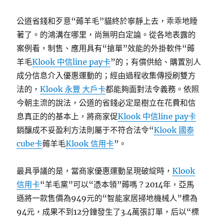
公道省錢和歹意“薅羊毛”貓終於寧靜上去，乖乖地睡
著了。的鴻溝在哪里，尚無明白定論。從各地表露的
案例看，制售、應用具有“搶單”效能的外掛軟件“薅
羊毛
Klook 中信line pay卡
”的；有償供給、購置別人
成分信息介入優惠運動的；經由過程收集傳授刷雙方
法的，
Klook 永豐 大戶卡
都能夠面對法令義務。依照
今朝主流的說法，公道的省錢必定是樹立在花費和信
息真正的的基本上，將商家促
Klook 中信line pay卡
銷釀成不妥盈利方法則屬于不符合法令“
Klook 國泰
cube卡
薅羊毛
Klook 信用卡
”。
最具爭議的是，當商家優惠運動呈現破綻時，
Klook
信用卡
“羊毛黨”可以“憑本領”薅嗎？2014年，亞馬
遜將一款售價為949元的“智能家居掃地機械人”標為
94元，成果不到12分鐘發生了3.4萬張訂單，后以“標