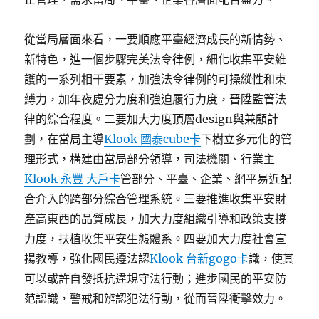
從當局層面來看，一要順應平臺經濟成長的新情勢、
新特色，進一個步驟完美法令律例，細化收集平安維
護的一系列相干要素，加強法令律例的可操縱性和束
縛力，加年夜處分力度和強迫履行力度，晉陞監管法
律的綜合程度。二要加大力度頂層design與兼顧計
劃，在當局主導
Klook 國泰cube卡
下樹立多元化的管
理形式，構建由當局部分領導，司法機關、行業主
Klook 永豐 大戶卡
管部分、平臺、企業、網平易近配
合介入的跨部分綜合管理系統。三要推進收集平安財
產高東西的品質成長，加大力度組織引導和政策支撐
力度，扶植收集平安生態體系。四要加大力度社會宣
揚教導，強化國民遵法認
Klook 台新gogo卡
識，使其
可以或許自發抵抗違規守法行動；進步國民的平安防
范認識，警戒和辨認犯法行動，從而晉陞衝擊效力。