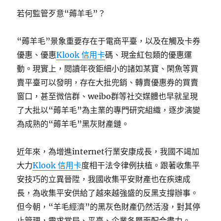
若何監管歹意“薅羊毛”？
“薅羊毛”景象重要存在于電商平臺，以及在觸及卡券
優惠、優惠
Klook 信用卡
碼、現金紅包類的優惠運
動。現實上，閱讀年夜鉅細小的諸如某寶、閑魚等買
賣平臺可以發明，存在大批兜銷、轉賣優惠券的買賣
窗口，甚至微信群、weibo群等社交媒體也早就呈現
了大批以“薅羊毛”為主業的專門研究組織，逐步演變
為成熟的“薅羊毛”黑灰財產鏈。
近年來，為增進internet行業安康成長，我國不竭加
大力
Klook 信用卡
度相干法令律例扶植。跟著收集平
安技巧的立異晉陞，我國收集平安財產也在疾速成
長，為收集平安供給了越來越強盛的反黑支撐辦事。
但今朝，“羊毛經濟”的黑灰色財產仍然活潑，對其停
止管理，需求當局、平臺、企業各層面配合盡力。