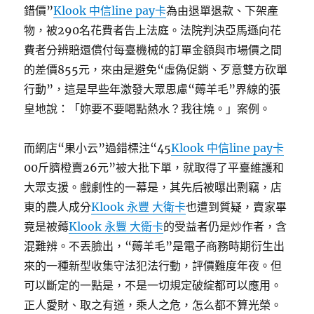
錯價”
Klook 中信line pay卡
為由退單退款、下架產
物，被290名花費者告上法庭。法院判決亞馬遜向花
費者分辨賠還償付每臺機械的訂單金額與市場價之間
的差價855元，來由是避免“虛偽促銷、歹意雙方砍單
行動”，這是早些年激發大眾思慮“薅羊毛”界線的張
皇地說：「妳要不要喝點熱水？我往燒。」案例。
而網店“果小云”過錯標注“45
Klook 中信line pay卡
00斤臍橙賣26元”被大批下單，就取得了平臺維護和
大眾支援。戲劇性的一幕是，其先后被曝出剽竊，店
東的農人成分
Klook 永豐 大衛卡
也遭到質疑，賣家畢
竟是被薅
Klook 永豐 大衛卡
的受益者仍是炒作者，含
混難辨。不丟臉出，“薅羊毛”是電子商務時期衍生出
來的一種新型收集守法犯法行動，評價難度年夜。但
可以斷定的一點是，不是一切規定破綻都可以應用。
正人愛財、取之有道，乘人之危，怎么都不算光榮。