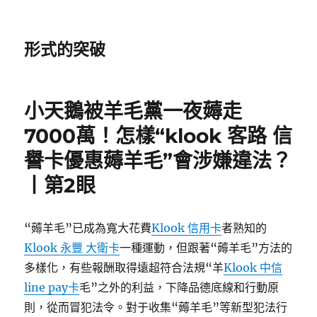
形式的突破
小天鵝被羊毛黨一夜薅走
7000萬！怎樣“klook 客路 信
譽卡優惠薅羊毛”會涉嫌違法？
丨第2眼
“薅羊毛”已成為寬大花費
Klook 信用卡
者熟知的
Klook 永豐 大衛卡
一種運動，但跟著“薅羊毛”方法的
多樣化，有些報酬取得遠超符合法規“羊
Klook 中信
line pay卡
毛”之外的利益，下降品德底線和行動原
則，從而冒犯法令。對于收集“薅羊毛”等新型犯法行