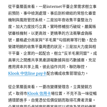
從平臺層面來看，一是internet平臺企業需求樹立事
前預防、事中檢測處理、事后剖析總結的常態化審查
機制與風險管控系統。二是加年夜收集平臺整治力
度，加大力度技巧立異，實時修補技巧破綻。嚴厲賬
號審核機制，以更高效、更精準的方法衝擊虛偽賬
號，嚴格處分商家與“羊毛黨”勾搭刷單等行動，配合
營建明朗的收集平臺周遭的狀況。三是加大力度與相
干平臺、企業的一起配合，樹立“反羊毛黨同盟”，成
員單元之間應共享黑產諜報數據與技巧數據庫，充足
應用資本共享上風，彼此協作共同，聯防聯控，
Klook 中信line pay卡
配合構成收集管理協力。
從企業層面來看，一要改變運營理念，立異營銷方
式。取得市
Klook 信用卡
場位置，不克不及一味從暢
通環節進手，自覺憑仗低價促銷而取得花費者流量。
企業培育用戶虔誠度的要害是可以或許為其供給優質