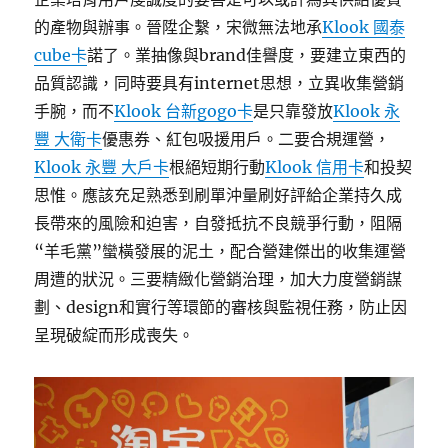
的產物與辦事。晉陞企繫，宋微無法地承
Klook 國泰
cube卡
諾了。業抽像與brand佳譽度，要建立東西的
品質認識，同時要具有internet思想，立異收集營銷
手腕，而不
Klook 台新gogo卡
是只靠發放
Klook 永
豐 大衛卡
優惠券、紅包吸援用戶。二要合規運營，
Klook 永豐 大戶卡
根絕短期行動
Klook 信用卡
和投契
思惟。應該充足熟悉到刷單沖量刷好評給企業持久成
長帶來的風險和迫害，自發抵抗不良競爭行動，阻隔
“羊毛黨”蠻橫發展的泥土，配合營建傑出的收集運營
周遭的狀況。三要精緻化營銷治理，加大力度營銷謀
劃、design和實行等環節的審核與監視任務，防止因
呈現破綻而形成喪失。