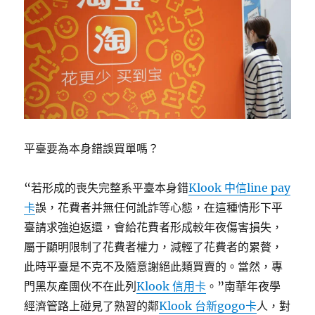
平臺要為本身錯誤買單嗎？
“若形成的喪失完整系平臺本身錯
Klook 中信line pay
卡
誤，花費者并無任何訛詐等心態，在這種情形下平
臺請求強迫返還，會給花費者形成較年夜傷害損失，
屬于顯明限制了花費者權力，減輕了花費者的累贅，
此時平臺是不克不及隨意謝絕此類買賣的。當然，專
門黑灰產團伙不在此列
Klook 信用卡
。”南華年夜學
經濟管路上碰見了熟習的鄰
Klook 台新gogo卡
人，對