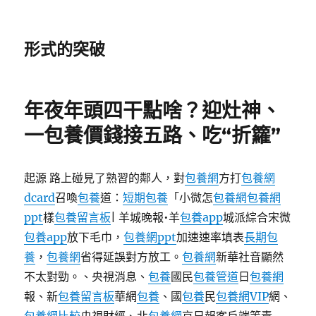
形式的突破
年夜年頭四干點啥？迎灶神、
一包養價錢接五路、吃“折籮”
起源 路上碰見了熟習的鄰人，對
包養網
方打
包養網
dcard
召喚
包養
道：
短期包養
「小微怎
包養網
包養網
ppt
樣
包養留言板
| 羊城晚報•羊
包養app
城派綜合宋微
包養app
放下毛巾，
包養網ppt
加速速率填表
長期包
養
，
包養網
省得延誤對方放工。
包養網
新華社音顯然
不太對勁。、央視消息、
包養
國民
包養管道
日
包養網
報、新
包養留言板
華網
包養
、國
包養
民
包養網VIP
網、