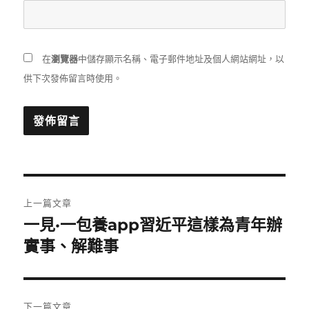
在
瀏覽器
中儲存顯示名稱、電子郵件地址及個人網站網址，以
供下次發佈留言時使用。
文
上一篇文章
章
一見·一包養app習近平這樣為青年辦
上
一
實事、解難事
導
篇
覽
文
章:
下一篇文章