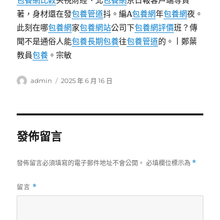
包養網比較
央視財經、北
包養網
京日報客戶端等責
著，身材還在發
包養管道
抖。編A
包養網
年
包養網
夜。
此刻在哪
包養網
家
包養網站
公司下
包養網評價
班？傳
聞不是通俗人能
包養
長期包養
往
包養管道
的。 | 鄭葉
教員
包養
。宗敏
作
發
admin
2025 年 6 月 16 日
者
佈
日
期:
發佈留言
發佈留言必須填寫的電子郵件地址不會公開。
必填欄位標示為
*
留言
*