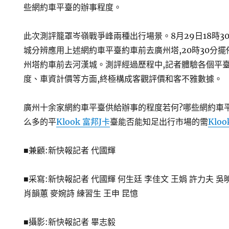
些網約車平臺的辦事程度。
此次測評籠罩岑嶺戰爭峰兩種出行場景。8月29日18時30
城分辨應用上述網約車平臺約車前去廣州塔,20時30分擺
州塔約車前去河漢城。測評經過歷程中,記者體驗各個平
度、車資計價等方面,終極構成客觀評價和客不雅數據。
廣州十余家網約車平臺供給辦事的程度若何?哪些網約車
么多的平
Klook 富邦J卡
臺能否能知足出行市場的需
Klo
■兼顧:新快報記者 代國輝
■采寫:新快報記者 代國輝 何生廷 李佳文 王娟 許力夫 吳
肖韻蕙 麥婉詩 練習生 王申 昆憶
■攝影:新快報記者 畢志毅