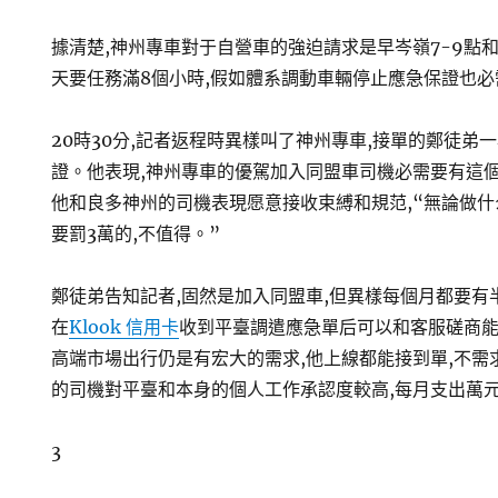
據清楚,神州專車對于自營車的強迫請求是早岑嶺7-9點和
天要任務滿8個小時,假如體系調動車輛停止應急保證也必
20時30分,記者返程時異樣叫了神州專車,接單的鄭徒弟
證。他表現,神州專車的優駕加入同盟車司機必需要有這
他和良多神州的司機表現愿意接收束縛和規范,“無論做什
要罰3萬的,不值得。”
鄭徒弟告知記者,固然是加入同盟車,但異樣每個月都要有
在
Klook 信用卡
收到平臺調遣應急單后可以和客服磋商
高端市場出行仍是有宏大的需求,他上線都能接到單,不需
的司機對平臺和本身的個人工作承認度較高,每月支出萬
3