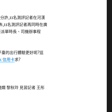
分許,11名測評記者在河漢
佈,11名測評記者再同時在廣
臺派單時長、司機辦事程
平臺的出行體驗更好呢?這
ok 信用卡
求?
曉嫻 黎秋玲 見習記者 王彤