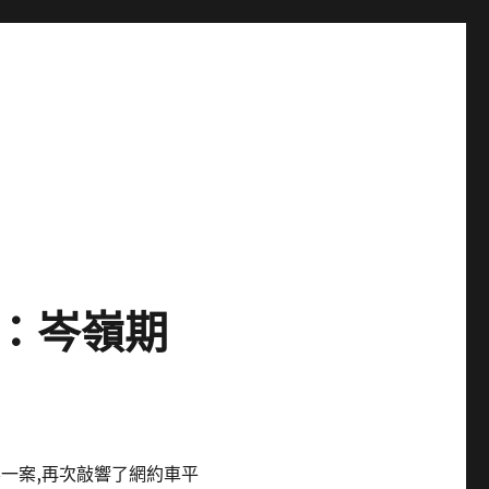
評：岑嶺期
客一案,再次敲響了網約車平