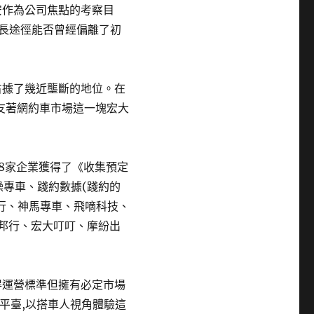
安作為公司焦點的考察目
成長途徑能否曾經偏離了初
占據了幾近壟斷的地位。在
友著網約車市場這一塊宏大
18家企業獲得了《收集預定
曹操專車、踐約數據(踐約的
出行、神馬專車、飛嘀科技、
幫邦行、宏大叮叮、摩紛出
得運營標準但擁有必定市場
車平臺,以搭車人視角體驗這