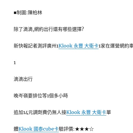
■制圖:陳柏林
除了滴滴,網約出行還有哪些選擇?
新快報記者測評廣州1
Klook 永豐 大衛卡
1家在運營網約
1
滴滴出行
晚岑嶺要排位等1個多小時
追加14元調劑費仍無人接
Klook 永豐 大衛卡
單
體
Klook 國泰cube卡
驗評價:★★★☆