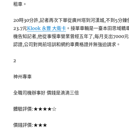
租車。
20時30分許,記者再次下單從廣州塔到河漢城,不到5分
23.7元
Klook 永豐 大衛卡
。接單車輛是一臺本田思域轎車
機告知記者,他從事慢車營業曾經五年了,每月支出7000
認證,公司對崗前培訓和網約車費格證并無強迫請求。
2
神州專車
全職司機辦事好 價錢是滴滴三倍
體驗評價:★★★★☆
價錢評價:★★★