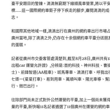
臺平安題目的警鐘。滴滴無窮期下線順風車營業,將以平
標……這一國際網約車鉅子停下疾走的腳步,審閱滴滴的
志。
和國際其他地域一樣,滴滴出行在廣州的網約車出行市場
廣州當地,除了滴滴之外,仍存在十余個網約車平臺分送朋
的蛋糕。
記者從廣州市交委客管處清楚到,截至8月28日,廣州共有
出租car 運營允許證》,分辨是:首約科技、神州科技、
士)、前鋒智道(AA租車)、斑馬專車、滴滴打車、呼我
七逐一(星星打車)、易到用車、萬順叫車、陽光車導、
行、微巴出行。
往除部門尚未正式對外公然運營的平臺,加上一個尚未獲
量的平臺,新快報11名記者遴選了11個廣州在運營的網約