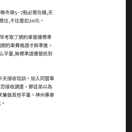
晚岑嶺5-7點必需在線,天
需往,不往要扣20元。
一早考取了網約車營運標準
個網約車費格證才幹準進。
么平臺,無標準證運營抓到
半天接收培訓。加入同盟車
能否接收調遣。鄭徒弟以為
求兼做其他平臺。神州專車
元。