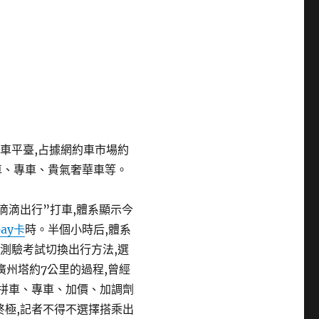
約車平臺,占據網約車市場約
車、專車、貴氣奢華車等。
“滴滴出行”打車,體系顯示今
pay卡
時。半個小時后,體系
測驗考試切換出行方法,選
廣州塔約7公里的過程,曾經
、拼車、專車、加價、加調劑
終極,記者不得不選擇搭乘出