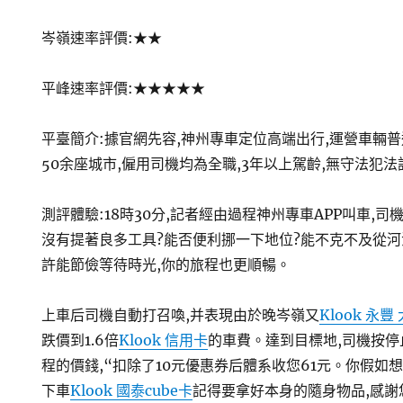
岑嶺速率評價:★★
平峰速率評價:★★★★★
平臺簡介:據官網先容,神州專車定位高端出行,運營車輛
50余座城市,僱用司機均為全職,3年以上駕齡,無守法犯法
測評體驗:18時30分,記者經由過程神州專車APP叫車,
沒有提著良多工具?能否便利挪一下地位?能不克不及從河
許能節儉等待時光,你的旅程也更順暢。
上車后司機自動打召喚,并表現由於晚岑嶺又
Klook 永豐
跌價到1.6倍
Klook 信用卡
的車費。達到目標地,司機按
程的價錢,“扣除了10元優惠券后體系收您61元。你假如
下車
Klook 國泰cube卡
記得要拿好本身的隨身物品,感謝您