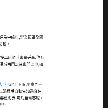
普通為中級車,營業籠罩全國
記載。
司機接單后頓時來電磋商:你有
漢城南門走往東門上車,如
 大戶卡
趕上下雨,平臺同一
停止過程后自動告知乘客這一
想要優惠券,可乃至電客服。
!”