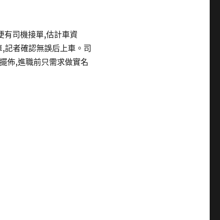
鐘便有司機接單,估計車資
,記者確認無誤后上車。司
元擺佈,進職前只需求做實名