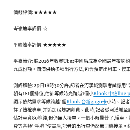
價錢評價:★★★★★
岑嶺速率評價:☆
平峰速率評價:★★★★★
平臺簡介:繼2016年收買Uber中國后成為全國最年夜網
九成份額。滴滴供給多種出行方法,包含預定出租車、慢
測評體驗:29日18時30分許,記者在河漢城測驗考試應用
朝有181個排位,估計等候時光跨越1個小
Klook 中信line 
顯示依然需求等候跨越1個
Klook 台新gogo卡
小時。記者
擇了禮橙專車,并追加14塊調劑費。此時,記者從河漢城至
估計車資80塊錢,但仍無人接單。一個小時曩昔了,慢車
費等各類“手腕”使盡后,記者的出行單仍然無司機接單。