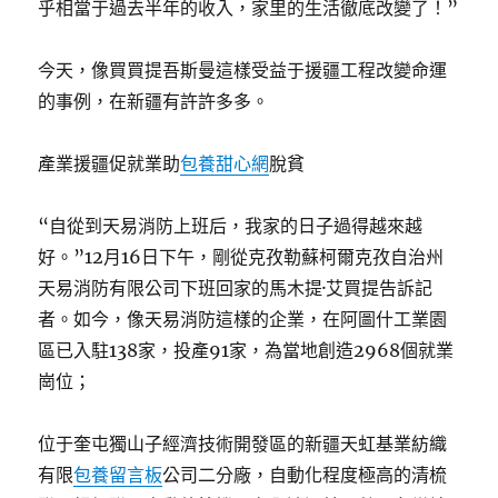
乎相當于過去半年的收入，家里的生活徹底改變了！”
今天，像買買提吾斯曼這樣受益于援疆工程改變命運
的事例，在新疆有許許多多。
產業援疆促就業助
包養甜心網
脫貧
“自從到天易消防上班后，我家的日子過得越來越
好。”12月16日下午，剛從克孜勒蘇柯爾克孜自治州
天易消防有限公司下班回家的馬木提·艾買提告訴記
者。如今，像天易消防這樣的企業，在阿圖什工業園
區已入駐138家，投產91家，為當地創造2968個就業
崗位；
位于奎屯獨山子經濟技術開發區的新疆天虹基業紡織
有限
包養留言板
公司二分廠，自動化程度極高的清梳