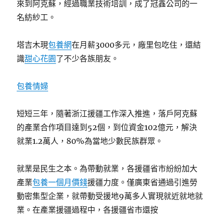
來到阿克蘇，經過職業技術培訓，成了冠鑫公司的一
名紡紗工。
塔吉木現
包養網
在月薪3000多元，廠里包吃住，還結
識
甜心花園
了不少各族朋友。
包養情婦
短短三年，隨著浙江援疆工作深入推進，落戶阿克蘇
的產業合作項目達到52個，到位資金102億元，解決
就業1.2萬人，80%為當地少數民族群眾。
就業是民生之本。為帶動就業，各援疆省市紛紛加大
產業
包養一個月價錢
援疆力度。僅廣東省通過引進勞
動密集型企業，就帶動受援地9萬多人實現就近就地就
業。在產業援疆過程中，各援疆省市還按