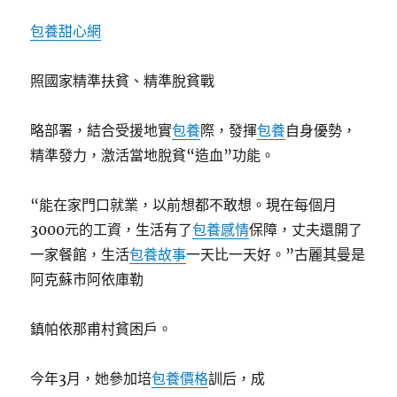
包養甜心網
照國家精準扶貧、精準脫貧戰
略部署，結合受援地實
包養
際，發揮
包養
自身優勢，
精準發力，激活當地脫貧“造血”功能。
“能在家門口就業，以前想都不敢想。現在每個月
3000元的工資，生活有了
包養感情
保障，丈夫還開了
一家餐館，生活
包養故事
一天比一天好。”古麗其曼是
阿克蘇市阿依庫勒
鎮帕依那甫村貧困戶。
今年3月，她參加培
包養價格
訓后，成