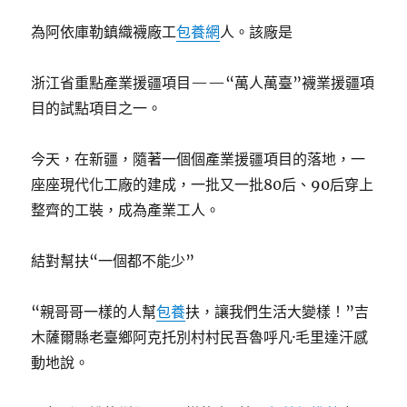
為阿依庫勒鎮織襪廠工
包養網
人。該廠是
浙江省重點產業援疆項目——“萬人萬臺”襪業援疆項
目的試點項目之一。
今天，在新疆，隨著一個個產業援疆項目的落地，一
座座現代化工廠的建成，一批又一批80后、90后穿上
整齊的工裝，成為產業工人。
結對幫扶“一個都不能少”
“親哥哥一樣的人幫
包養
扶，讓我們生活大變樣！”吉
木薩爾縣老臺鄉阿克托別村村民吾魯呼凡·毛里達汗感
動地說。