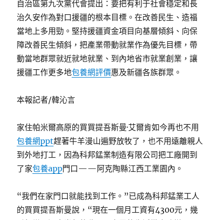
自治區第九次黨代會提出：要把有利于社會穩定和長
治久安作為對口援疆的根本目標。在改善民生、造福
當地上多用勁。堅持援疆資金項目向基層傾斜、向保
障改善民生傾斜，把產業帶動就業作為優先目標，帶
動當地群眾就近就地就業、到內地省市就業創業，讓
援疆工作更多地
包養網評價
惠及新疆各族群眾。
本報記者/韓沁言
家住帕米爾高原的買買提吾斯曼·艾爾肯如今再也不用
包養網ppt
趕著牛羊漫山遍野放牧了，也不用遠離親人
到外地打工，因為科邦錳業制造有限公司把工廠開到
了家
包養app
門口——阿克陶縣江西工業園內。
“我們在家門口就能找到工作。”已成為科邦錳業工人
的買買提吾斯曼說，“現在一個月工資有4300元，幾