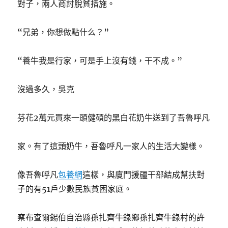
對子，兩人商討脫貧措施。
“兄弟，你想做點什么？”
“養牛我是行家，可是手上沒有錢，干不成。”
沒過多久，吳克
芬花2萬元買來一頭健碩的黑白花奶牛送到了吾魯呼凡
家。有了這頭奶牛，吾魯呼凡一家人的生活大變樣。
像吾魯呼凡
包養網
這樣，與廈門援疆干部結成幫扶對
子的有51戶少數民族貧困家庭。
察布查爾錫伯自治縣孫扎齊牛錄鄉孫扎齊牛錄村的許