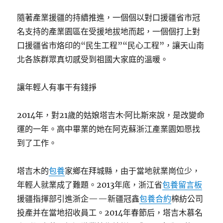
隨著產業援疆的持續推進，一個個以對口援疆省市冠
名支持的產業園區在受援地拔地而起，一個個打上對
口援疆省市烙印的“民生工程”“民心工程”，讓天山南
北各族群眾真切感受到祖國大家庭的溫暖。
讓年輕人有事干有錢掙
2014年，對21歲的姑娘塔吉木·阿比斯來說，是改變命
運的一年。高中畢業的她在阿克蘇浙江產業園如愿找
到了工作。
塔吉木的
包養
家鄉在拜城縣，由于當地就業崗位少，
年輕人就業成了難題。2013年底，浙江省
包養留言板
援疆指揮部引進浙企——新疆冠鑫
包養合約
棉紡公司
投產并在當地招收員工。2014年春節后，塔吉木慕名