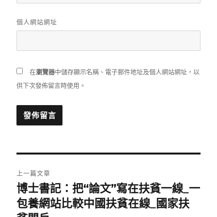
個人網站網址
在
瀏覽器
中儲存顯示名稱、電子郵件地址及個人網站網址，以
供下次發佈留言時使用。
文
上一篇文章
章
博士書記：把“論文”寫在扶貧一線_一
上
一
包養網站比較中國扶貧在線_國家扶
導
篇