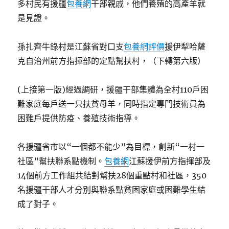
多村民有援疆
包養網
干部親戚，他們養殖的高產羊就
是見證。
孫扎齊牛錄村是江蘇省對口支
包養網評價
援伊犁哈薩
克自治州前方指揮部的定點幫扶村，（下轉第六版）
(上接第一版)經過調研，援疆干部集體為全村110戶困
難家庭每戶送一只扶貧母羊，同時指定專門技術員為
困難戶提供防疫、養殖技術指導。
各援疆省市以“一個都不能少”為目標，創新“一村一
社區”幫扶聯系點機制。
包養網
江蘇援伊前方指揮部及
14個前方工作組共結對幫扶28個重點村和社區，350
名援疆干部人才分別與聯系點貧困家庭或困難學生結
成了對子。