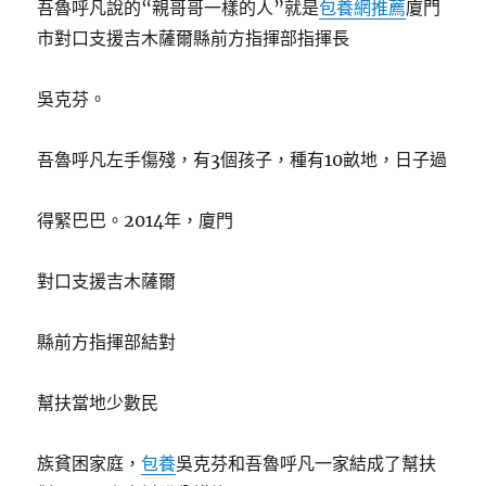
吾魯呼凡說的“親哥哥一樣的人”就是
包養網推薦
廈門
市對口支援吉木薩爾縣前方指揮部指揮長
吳克芬。
吾魯呼凡左手傷殘，有3個孩子，種有10畝地，日子過
得緊巴巴。2014年，廈門
對口支援吉木薩爾
縣前方指揮部結對
幫扶當地少數民
族貧困家庭，
包養
吳克芬和吾魯呼凡一家結成了幫扶