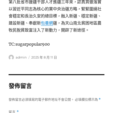
第八批省市援疆干部人才進疆三年來，認真貫徹落實
以習近平同志為核心的黨中央治疆方略，緊緊圍繞社
會穩定和長治久安的總目標，融入新疆、穩定新疆、
建設新疆、奉獻新
包養網
疆，為天山南北貧困地區農
牧民脫貧致富注入了新動力，開辟了新途徑。
TC:sugarpopular900
作
發
admin
2025 年 8 月 11 日
者
佈
日
期:
發佈留言
發佈留言必須填寫的電子郵件地址不會公開。
必填欄位標示為
*
留言
*