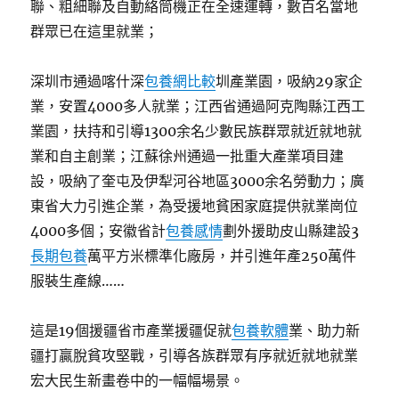
聯、粗細聯及自動絡筒機正在全速運轉，數百名當地
群眾已在這里就業；
深圳市通過喀什深
包養網比較
圳產業園，吸納29家企
業，安置4000多人就業；江西省通過阿克陶縣江西工
業園，扶持和引導1300余名少數民族群眾就近就地就
業和自主創業；江蘇徐州通過一批重大產業項目建
設，吸納了奎屯及伊犁河谷地區3000余名勞動力；廣
東省大力引進企業，為受援地貧困家庭提供就業崗位
4000多個；安徽省計
包養感情
劃外援助皮山縣建設3
長期包養
萬平方米標準化廠房，并引進年產250萬件
服裝生產線……
這是19個援疆省市產業援疆促就
包養軟體
業、助力新
疆打贏脫貧攻堅戰，引導各族群眾有序就近就地就業
宏大民生新畫卷中的一幅幅場景。