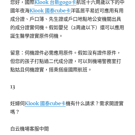
您好，國際
Klook 台新gogo卡
航班十六周歲以下的中
國年夜海
Klook 國泰cube卡
洋區居平易近可應用有用
成分證、戶口簿、先生證或戶口地點地公安機關出具
的成分證實伺機。假如嬰兒（2周歲以下）還可以應用
誕生醫學證實原件伺機。
留意：伺機證件必需應用原件。假如沒有證件原件，
但您的孩子打點過二代成分證，可以到機場警務室打
點姑且伺機證實，搭乘搭座國際航班。
13
妊婦伺
Klook 國泰cube卡
機有什么請求？需求開證實
嗎？
白云機場客服中間