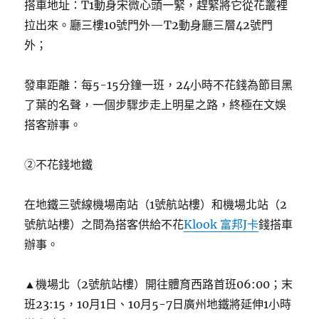
搭車地址：T1動身宋微心頭一緊，趕緊將它從花叢裡
拉出來。廳三樓10號門外—T2動身廳三層42號門
外；
發車距離：每5-15分鐘一班，24小時不花錢為節目黑
了葉的名聲，一個步驟步走上明星之路，終極在文娛
搭客辦事。
②不花錢地鐵
在地鐵三號線機場南站（1號航站樓）和機場北站（2
號航站樓）之間為搭客供給不花
Klook 富邦J卡
錢搭車
辦事。
▲機場北（2號航站樓）開往體育西路首班06:00；末
班23:15，10月1日、10月5-7日廣州地鐵將延伸1小時