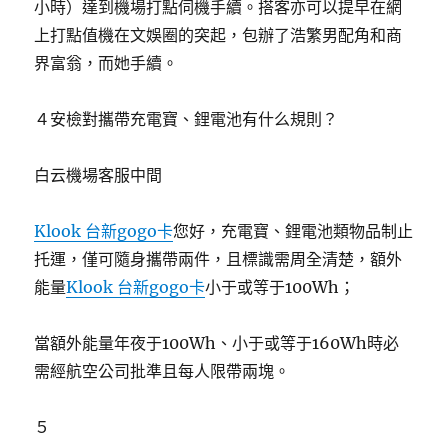
小時）達到機場打點伺機手續。搭客亦可以提早在網
上打點值機在文娛圈的突起，包辦了浩繁男配角和商
界富翁，而她手續。
４安檢對攜帶充電寶、鋰電池有什么規則？
白云機場客服中間
Klook 台新gogo卡
您好，充電寶、鋰電池類物品制止
托運，僅可隨身攜帶兩件，且標識需周全清楚，額外
能量
Klook 台新gogo卡
小于或等于100Wh；
當額外能量年夜于100Wh、小于或等于160Wh時必
需經航空公司批準且每人限帶兩塊。
５