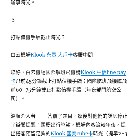
辦事時光。
３
打點值機手續截止時光？
白云機場
Klook 永豐 大戶卡
客服中間
您好，白云機場國際航班飛機騰
Klook 中信line pay
卡
飛前45分鐘截止打點值機手續；國際航班飛機騰飛
前60-75分鐘截止打點值機手續（年夜部門航空公
司）。
溫順介入者——答覆了題目，然後對他們的謎底停止
了辯馨提醒：國慶出行岑嶺，機場內客流較年夜，提
出搭客預留足夠的
Klook 國泰cube卡
時光（提早2-3