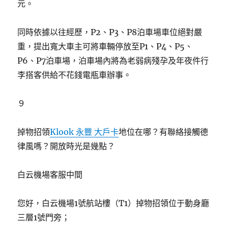
元。
同時依據以往經歷，P2、P3、P8泊車場車位絕對嚴
重，提出寬大車主可將車輛停放至P1、P4、P5、
P6、P7泊車場，泊車場內將為老弱病殘孕及年夜件行
李搭客供給不花錢電瓶車辦事。
９
掉物招領
Klook 永豐 大戶卡
地位在哪？有聯絡接觸德
律風嗎？開放時光是幾點？
白云機場客服中間
您好，白云機場1號航站樓（T1）掉物招領位于動身廳
三層1號門旁；