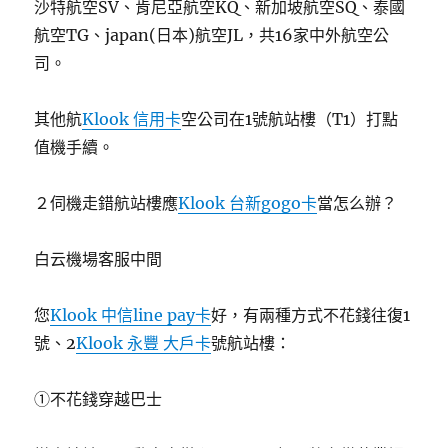
沙特航空SV、肯尼亞航空KQ、新加坡航空SQ、泰國
航空TG、japan(日本)航空JL，共16家中外航空公
司。
其他航
Klook 信用卡
空公司在1號航站樓（T1）打點
值機手續。
２伺機走錯航站樓應
Klook 台新gogo卡
當怎么辦？
白云機場客服中間
您
Klook 中信line pay卡
好，有兩種方式不花錢往復1
號、2
Klook 永豐 大戶卡
號航站樓：
①不花錢穿越巴士