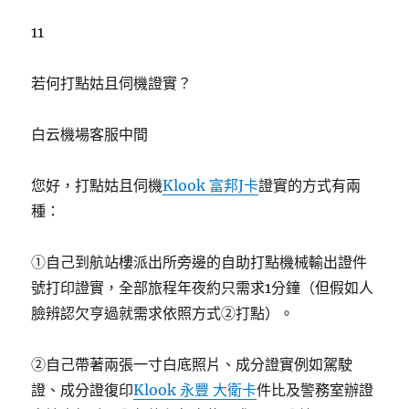
11
若何打點姑且伺機證實？
白云機場客服中間
您好，打點姑且伺機
Klook 富邦J卡
證實的方式有兩
種：
①自己到航站樓派出所旁邊的自助打點機械輸出證件
號打印證實，全部旅程年夜約只需求1分鐘（但假如人
臉辨認欠亨過就需求依照方式②打點）。
②自己帶著兩張一寸白底照片、成分證實例如駕駛
證、成分證復印
Klook 永豐 大衛卡
件比及警務室辦證