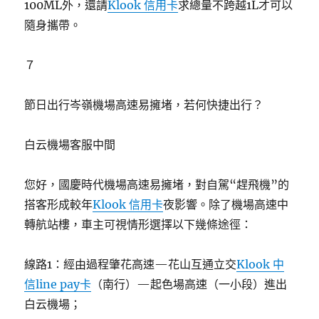
100ML外，還請
Klook 信用卡
求總量不跨越1L才可以
隨身攜帶。
７
節日出行岑嶺機場高速易擁堵，若何快捷出行？
白云機場客服中間
您好，國慶時代機場高速易擁堵，對自駕“趕飛機”的
搭客形成較年
Klook 信用卡
夜影響。除了機場高速中
轉航站樓，車主可視情形選擇以下幾條途徑：
線路1：經由過程肇花高速—花山互通立交
Klook 中
信line pay卡
（南行）—起色場高速（一小段）進出
白云機場；