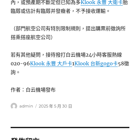
內，或預產期不斷定但已知為多
Klook 永豐 大衛卡
胎
臨蓐或估計有臨蓐并發癥者，不予接收運輸。
（部門航空公司有特別限制規則，提出購票前徵詢所
搭乘搭座航空公司）
若有其他疑問，接待撥打白云機場24小時客服熱線
020-96
Klook 永豐 大戶卡
1
Klook 台新gogo卡
58徵
詢。
作者：白云機場發布
作
發
admin
2025 年 5 月 30 日
者
佈
日
期: