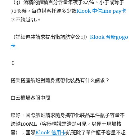
（3）酒精的體積百分含量年夜于24%、小于或等于
70%時，每位搭客托運多少數
Klook 中信line pay卡
字不跨越5L。
（詳細包裝請求提出徵詢航空公司）
Klook 台新gogo
卡
６
搭乘搭座航班對隨身攜帶化裝品有什么請求？
白云機場客服中間
您好，國際航班請求隨身攜帶化裝品單件瓶子容量不
跨越100ML（容器標識需清楚可見，以便于現場核
實）；國際
Klook 信用卡
航班除了單件瓶子容量不超