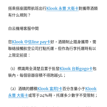
搭乘搭座國際航班出行
Klook 永豐 大衛卡
對攜帶酒類
有什么規則？
白云機場客服中間
您
Klook 中信line pay卡
好，酒類制止隨身攜帶，需
聯絡接觸航空公司打點托運，但作為行李托運時有以
上限定前提：
（1）標識周全清楚且置于批發
Klook 台新gogo卡
包
裝內，每個容器容積不得跨越5L；
（2）酒精的體積
Klook 富邦J卡
百分含量小于
Klook
永豐 大衛卡
或等于24%時，托運多少數字不受限制；