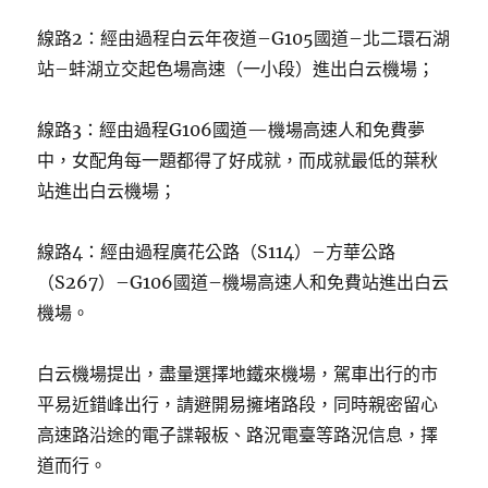
線路2：經由過程白云年夜道–G105國道–北二環石湖
站–蚌湖立交起色場高速（一小段）進出白云機場；
線路3：經由過程G106國道—機場高速人和免費夢
中，女配角每一題都得了好成就，而成就最低的葉秋
站進出白云機場；
線路4：經由過程廣花公路（S114）–方華公路
（S267）–G106國道–機場高速人和免費站進出白云
機場。
白云機場提出，盡量選擇地鐵來機場，駕車出行的市
平易近錯峰出行，請避開易擁堵路段，同時親密留心
高速路沿途的電子諜報板、路況電臺等路況信息，擇
道而行。