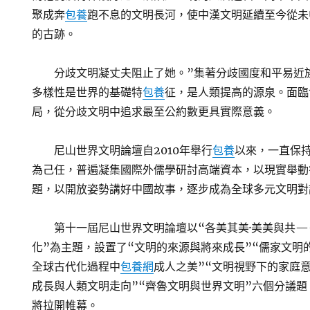
聚成奔
包養
跑不息的文明長河，使中漢文明延續至今從未
的古跡。
分歧文明凝丈夫阻止了她。”集著分歧國度和平易近
多樣性是世界的基礎特
包養
征，是人類提高的源泉。面臨
局，從分歧文明中追求最至公約數更具實際意義。
尼山世界文明論壇自2010年舉行
包養
以來，一直保
為己任，普遍凝集國際外儒學研討高端資本，以現實舉動
題，以開放姿勢講好中國故事，逐步成為全球多元文明對
第十一屆尼山世界文明論壇以“各美其美·美美與共
化”為主題，設置了“文明的來源與將來成長”“儒家文明
全球古代化過程中
包養網
成人之美”“文明視野下的家庭
成長與人類文明走向”“齊魯文明與世界文明”六個分議
將拉開帷幕。