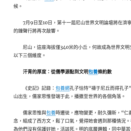
候。
7月9日至10日，第十一屆尼山世界文明論壇將在濟
的鐘聲行將再次敲響。
尼山，這座海拔僅340米的小丘，何故成為世界文
以下三個維度。
汗青的厚度：從儒學源點到文明
包養
條約數
《史記》記錄：
包養網
孔子怙恃“禱于尼丘而得孔子”
山出生，儒家思惟發端于此，播撒至世界的各個角落。
儒家思惟與
包養
時遷徙，應物變更，耐久彌新，“仁
念，組成了西方文，鬆了口氣，覺得她會遇到那種情況。
為他們沒有保護好她，活該死。明的底層邏輯，同中華其