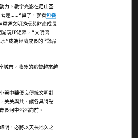
動力。數字光影在尼山圣
著迷……“算了，就看
包養
寧買通文明游玩與財產成長
游玩IP矩陣，“文明濟
水”成為經濟成長的“微弱
9座城市，收獲的點贊越來越
小著中華優良傳統文明對
，美美與共，讓各具特點
青長河中滔滔向前。
聰明，必將以天長地久之