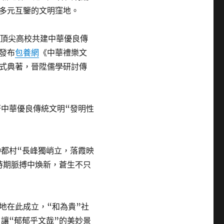
多元互鑒的文明窪地。
所頂尖高校共建中華優良傳
發布
包養網
《中華禮樂文
式典著，晉陞儒學研討傳
著中華優良傳統文明“發明性
仲都村“長峰獨峭立，落霞映
時期脈搏中煥新，蒼生不只
地在此成立，“和為貴”社
讓“郁郁乎文哉”的美妙景