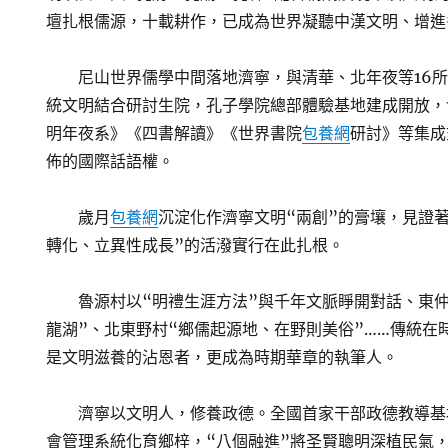
壇扎根儒源，十載耕作，已成為世界凝聽中漢文明、增進
尼山世界儒學中間落地濟寧，與清華、北年夜等16
統文明結合研討生院，孔子學院總部體驗基地建成開放，
明年夜系》《四書解讀》《世界書院
包養網
研討》等集成
佈的國際話語權。
歲月
包養網
沉淀化作濟寧文明“兩創”的膏壤，見證
轉化、立異性成長”的活潑實行在此扎根。
魯源村以“明禮生涯方法”與千年文脈睜開對話、東
龍湖”、北東野村“鄉儒起源地、在野則美俗”……傳統在
是文明滋養的沾恩者，更成為時期華章的執筆人。
濟寧以文明人，修養政德。全國首家干部政德教導基
會管理系統化育鄉梓，“八個融進”將圣賢聰明深植民氣，