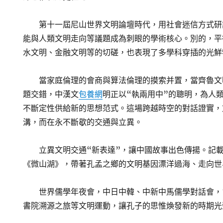
第十一屆尼山世界文明論壇時代，用社會迷信方式研
能與人類文明走向等議題成為刺眼的學術核心。別的，平
水文明、金融文明等的切磋，也表現了多學科穿插的光鮮
當家庭倫理的會商與算法倫理的摸索并置，當齊魯文
題交錯，中漢文
包養網
明正以“執兩用中”的聰明，為人
不斷定性供給新的思想范式。這場跨越時空的對話證實，
溝，而在永不斷歇的交通與立異。
立異文明交通“新表達”，讓中國故事出色傳揚。記
《微山湖》，帶著孔孟之鄉的文明基因漂洋過海、走向世
世界儒學年夜會，中日中韓、中新中馬儒學對話會，
書院溯源之旅等文明運動，讓孔子的思惟煥發新的時期光