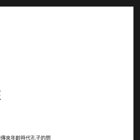
來
同傳來年齡時代孔子的問