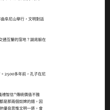
寧曲阜尼山舉行，文明對話
明交通互鑒的窪地？謎底躲在
。2500多年前，孔子在尼
義禮智信”傳統價值不雅
都是那兩個奴婢的錯，因
他優良思惟文明一道，會