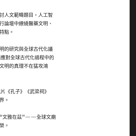
討人文範疇題目，人工智
行論壇中繚繞醫藥文明、
特點。
明的研究與全球古代化議
類應對全球古代化過程中的
文明的真理不在猛攻鴻
載片《孔子》《武梁祠》
界。
“文雅在茲”——全球文廟
榮。