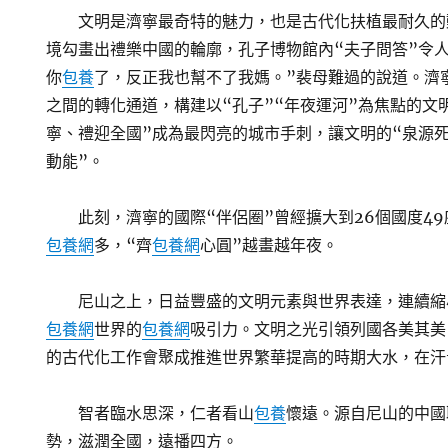
文明是濟寧最奇特的魅力，也是古代化扶植最耐久的
境勾畫出禮樂中國的輪廓，孔子博物館內“夫子問答”令人
你
包養
了，反正我也幫不了我媽。”裴母難過的說道。濟
之間的轉化通道，構建以“孔子”“年夜運河”為焦點的文明
寧、禮迎全國”成為最閃亮的城市手刺，讓文明的“泉源死
動能”。
此刻，濟寧的國際“伴侶圈”曾經擴大到26個國度4
包養網
多，“齊
包養網
心圓”越畫越年夜。
尼山之上，日益豐盛的文明元素與世界表達，連續縮
包養網
世界的
包養網
吸引力。文明之光引領列國各美其美
的古代化工作會聚成推進世界繁華提高的時期大水，在汗
智者臨水思深，仁者看山
包養
懷遠。源自尼山的中國
勢，滋潤全國，遠播四方。