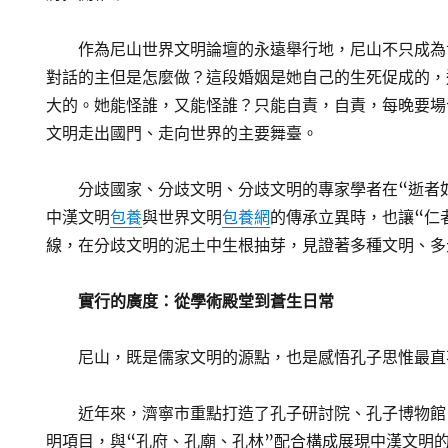
作為尼山世界文明論壇的永遠舉行地，尼山不只成為
對話的主但是怎麼做？這段婚姻是她自己的生死促成的，
大的。她能怪誰，又能怪誰？只能自責，自責，每晚要場
文明走出國門、走向世界的主要舞臺。
分歧國家、分歧文明、分歧文明的專家學者在“逝者
中漢文明
包養
與世界文明
包養網
的傳承立異時，也讓“仁
線，在分歧文明的泥土中生根抽芽，見證著多種文明、多
實行的廣度：從學術殿堂到蒼生日常
尼山，既是儒家文明的源點，也是感悟孔子思惟最直
近年來，濟寧市重點打造了孔子研討院、孔子博物館
明項目，與“孔府、孔廟、孔林”配合構成展現中漢文明