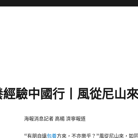
養經驗中國行丨風從尼山
海報消息記者 高楊 濟寧報道
“有朋自遠
包養
方來，不亦樂乎？”風從尼山來，如