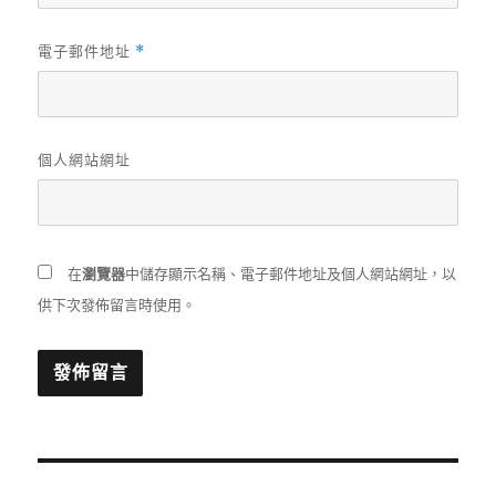
電子郵件地址
*
個人網站網址
在
瀏覽器
中儲存顯示名稱、電子郵件地址及個人網站網址，以
供下次發佈留言時使用。
文