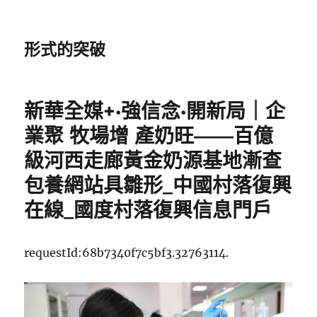
形式的突破
新華全媒+·強信念·開新局｜企
業聚 牧場增 產奶旺——百億
級河西走廊黃金奶源基地漸查
包養網站具雛形_中國村落復興
在線_國度村落復興信息門戶
requestId:68b7340f7c5bf3.32763114.