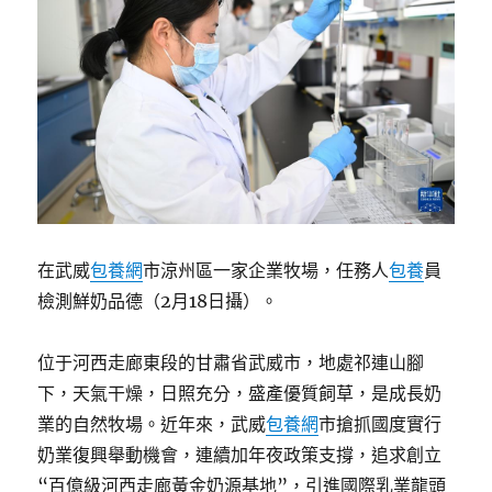
在武威
包養網
市涼州區一家企業牧場，任務人
包養
員
檢測鮮奶品德（2月18日攝）。
位于河西走廊東段的甘肅省武威市，地處祁連山腳
下，天氣干燥，日照充分，盛產優質飼草，是成長奶
業的自然牧場。近年來，武威
包養網
市搶抓國度實行
奶業復興舉動機會，連續加年夜政策支撐，追求創立
“百億級河西走廊黃金奶源基地”，引進國際乳業龍頭