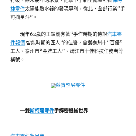
打破。顛末幾年的求索，他拿下了新型陽臺壁掛
保時
捷零件
太陽能熱水器的發現專利，從此，全部行業“手
可摘星斗”。
現年62歲的王鎖剛有著“手作時期的傳說
汽車零
件報價
智能時期的匠人”的佳譽，曾獲泰州市“百優”
工人、泰州市“金牌工人”、靖江市十佳科技任務者等
稱號。
藍寶堅尼零件
一雙
斯柯達零件
手解密機械世界