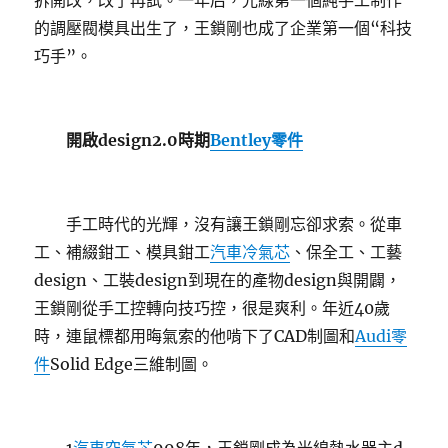
拆開改，改了再試。一年后，光線第一個純手工制作
的調壓閥模具出生了，王鎖剛也成了企業第一個“科技
巧手”。
開啟design2.0時期
Bentley零件
手工時代的光輝，沒有讓王鎖剛忘卻求索。從車
工、補綴鉗工、模具鉗工
汽車冷氣芯
、保全工、工藝
design、工裝design到現在的產物design與開闢，
王鎖剛從手工控轉向技巧控，很是爽利。年近40歲
時，連鼠標都用晦氣索的他啃下了CAD制圖和
Audi零
件
Solid Edge三維制圖。