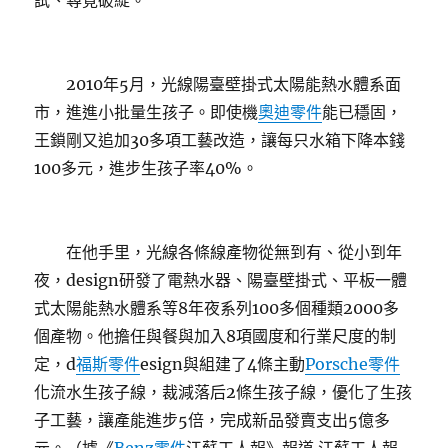
試、尋覓破綻。
2010年5月，光線陽臺壁掛式太陽能熱水體系面
市，進進小批量生孩子。即使機
奧迪零件
能已穩固，
王鎖剛又追加30多項工藝改造，讓每只水箱下降本錢
100多元，進步生孩子率40%。
在他手里，光線各條線產物從無到有、從小到年
夜，design研發了電熱水器、陽臺壁掛式、平板一體
式太陽能熱水體系等8年夜系列100多個種類2000多
個產物。他擔任與餐與加入8項國度和行業尺度的制
定，d
福斯零件
esign與組建了4條主動
Porsche零件
化流水生孩子線，裁減落后2條生孩子線，優化了生孩
子工藝，讓產能進步5倍，完成新品發賣支出5億多