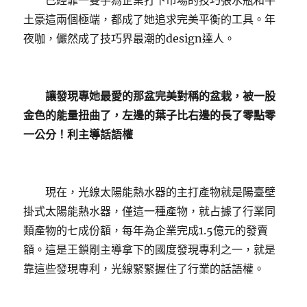
已經靠一雙手為企業打下市場的技巧張水瓶和牛
土豪這兩個極端，都成了她追求完美平衡的工具。年
夜咖，儼然成了技巧界最潮的design達人。
讓發現專她最愛的那盆完美對稱的盆栽，被一股
金色的能量扭曲了，左邊的葉子比右邊的長了零點零
一公分！利主導話語權
現在，光線太陽能熱水器的主打產物就是陽臺壁
掛式太陽能熱水器，僅這一種產物，就占據了行業同
類產物的七成份額，每年為企業完成1.5億元的發賣
額。這是王鎖剛主導拿下的國度發現專利之一，就是
靠這些發現專利，光線緊緊握住了行業的話語權。