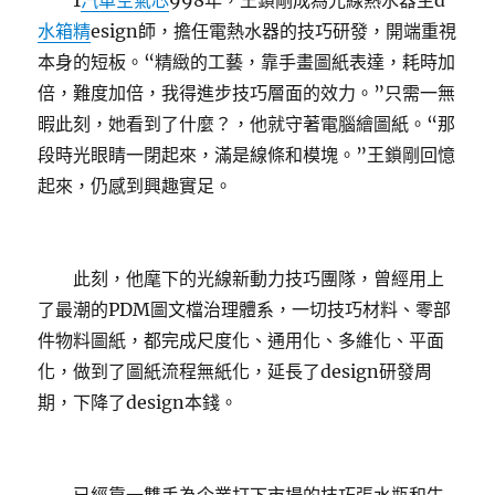
1
汽車空氣芯
998年，王鎖剛成為光線熱水器主d
水箱精
esign師，擔任電熱水器的技巧研發，開端重視
本身的短板。“精緻的工藝，靠手畫圖紙表達，耗時加
倍，難度加倍，我得進步技巧層面的效力。”只需一無
暇此刻，她看到了什麼？，他就守著電腦繪圖紙。“那
段時光眼睛一閉起來，滿是線條和模塊。”王鎖剛回憶
起來，仍感到興趣實足。
此刻，他麾下的光線新動力技巧團隊，曾經用上
了最潮的PDM圖文檔治理體系，一切技巧材料、零部
件物料圖紙，都完成尺度化、通用化、多維化、平面
化，做到了圖紙流程無紙化，延長了design研發周
期，下降了design本錢。