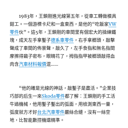
1983年，王鎖剛進光線第五年，從車工轉做模具
鉗工。一個游標卡尺和一盒東西，是他的“吃飯家
VW
零件
伙”。這5年，王鎖剛的車間里有個宏大的操練鐵
塊，成天左手拿鏨子
德系車零件
，右手拿榔頭，敲擊
聲成了車間的佈景聲，敲久了，左手食指和無名指間
摩擦得繭子密布，眼睛花了，拇指指甲被榔頭敲得血
肉含
汽車材料報價
混……
“他的確是光線的神話，敲鏨子是盡活。”企業技
巧部的后生一來
Skoda零件
都了解：王鎖剛的手工活
牛過機械，他用鏨子鏨出的弧面，用檢測東西一量，
弧度就方才好
台北汽車零件
嚴絲合縫，沒有一絲空
地，比智能數控機還精準。