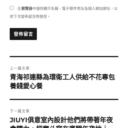
在
瀏覽器
中儲存顯示名稱、電子郵件地址及個人網站網址，以
供下次發佈留言時使用。
文
上一篇文章
章
青海祁連縣為環衛工人供給不花專包
上
一
養錢愛心餐
導
篇
覽
文
章:
下一篇文章
JIUYI俱意室內設計他們將帶著年夜
下
一