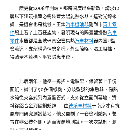
變更從2008年開端。那時國度出臺新政，請求12
層以下建筑樓盤必需裝置太陽能熱水器。這對光線來
說，是機會也是挑釁。王鎖
汽車機油芯
剛到市
賓士零
件
場上看了上百種產物，發明現有的陽臺壁掛熱
汽車
零件
水器都是全玻璃真空管集熱
汽車材料
器內置U型
管流道，支架構造情勢多樣，外型簡略、唱工粗拙，
得熱量不達標、平安隱患年夜。
此后兩年，他逐一拆招。電腦里，保留著上千份
圖紙，試制了50多個樣機、分歧型號的集熱器，儲熱
水箱從夾套式到內置盤管式，支架從立面到幕墻，資
料從鋁合金到碳鋼鍍鋅……由
德系車材料
于南京才有抗
風專門研究測試基地，他又自制了一套檢測體系，裝
置在辦公樓外側，周而復始地測試。一次次試制、測