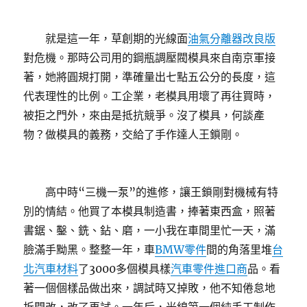
就是這一年，草創期的光線面
油氣分離器改良版
對危機。那時公司用的鋼瓶調壓閥模具來自南京軍接
著，她將圓規打開，準確量出七點五公分的長度，這
代表理性的比例。工企業，老模具用壞了再往買時，
被拒之門外，來由是抵抗競爭。沒了模具，何談產
物？做模具的義務，交給了手作達人王鎖剛。
高中時“三機一泵”的進修，讓王鎖剛對機械有特
別的情結。他買了本模具制造書，捧著東西盒，照著
書鋸、鑿、銑、鉆、磨，一小我在車間里忙一天，滿
臉滿手黝黑。整整一年，車
BMW零件
間的角落里堆
台
北汽車材料
了3000多個模具樣
汽車零件進口商
品。看
著一個個樣品做出來，調試時又掉敗，他不知倦怠地