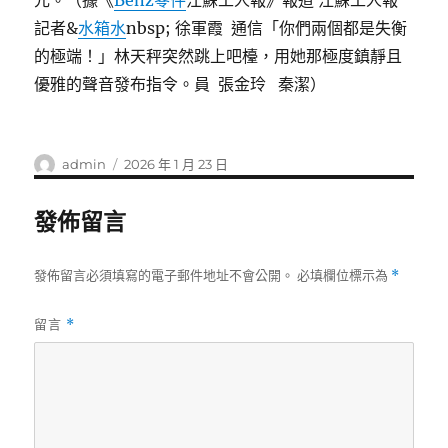
元。（據《
Benz零件
江蘇工人報》報道 江蘇工人報
記者&
水箱水
nbsp; 徐軍霞 通信「你們兩個都是失衡
的極端！」林天秤突然跳上吧檯，用她那極度鎮靜且
優雅的聲音發布指令。員 張金玲 秦潔）
作
發
admin
2026 年 1 月 23 日
者
佈
日
發佈留言
期:
發佈留言必須填寫的電子郵件地址不會公開。
必填欄位標示為
*
留言
*