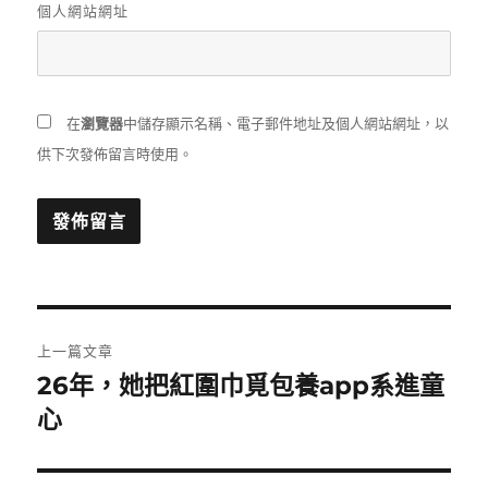
個人網站網址
在
瀏覽器
中儲存顯示名稱、電子郵件地址及個人網站網址，以
供下次發佈留言時使用。
文
上一篇文章
章
26年，她把紅圍巾覓包養app系進童
上
一
心
導
篇
覽
文