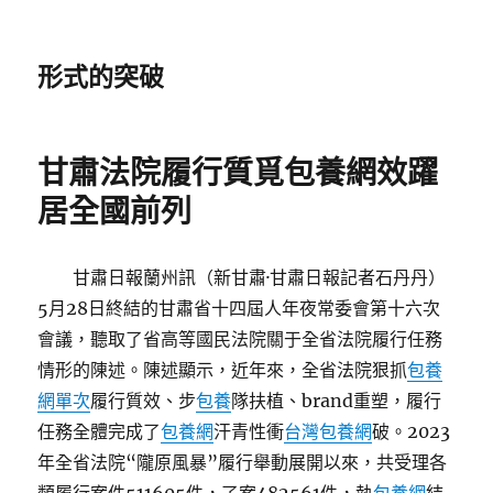
形式的突破
甘肅法院履行質覓包養網效躍
居全國前列
甘肅日報蘭州訊（新甘肅·甘肅日報記者石丹丹）
5月28日終結的甘肅省十四屆人年夜常委會第十六次
會議，聽取了省高等國民法院關于全省法院履行任務
情形的陳述。陳述顯示，近年來，全省法院狠抓
包養
網單次
履行質效、步
包養
隊扶植、brand重塑，履行
任務全體完成了
包養網
汗青性衝
台灣包養網
破。2023
年全省法院“隴原風暴”履行舉動展開以來，共受理各