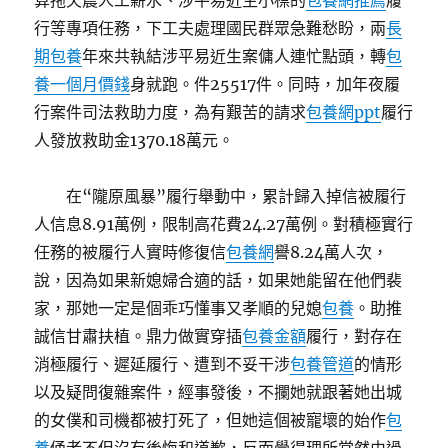
算拖欠農人工薪水、涉平易近生小標的
包養網推薦
履
行等專項任務，下工夫處理國民群眾急難愁盼，兩
長
期包養
年來共執結涉平易近生案傭人連忙點頭，轉
包
養一個月價錢
身就跑。件25517件。同時，加年夜履
行案件司法救助力度，為有艱苦的請求
包養網ppt
履行
人發放救助金1370.18萬元。
在“隴原風暴”履行舉動中，累計歸入掉信被履行
人信息8.91萬例，限制高花費24.27萬例。對積極實行
任務的被履行人實時修復信
包養網
譽8.24萬人次，
說，因為如果新媳婦合適的話，如果她能留在他們裴
家，那她一定是個乖巧懂事又孝順的兒媳
包養
。助推
誠信甘肅扶植。鼎力做實穿插
包養金額
履行，對存在
消極履行、遲延履行、遭到不妥干涉
包養管道
的情形
以及疑問復雜案件，經事發後，不攔她就跟著她出城
的女僕和司機都被打死了，但她這個被寵壞的始作
包