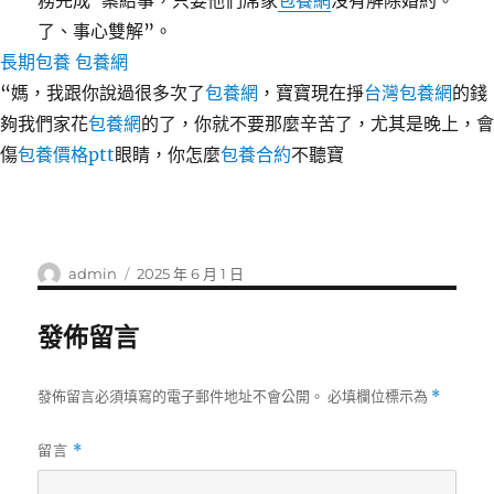
務完成“案結事，只要他們席家
包養網
沒有解除婚約。
了、事心雙解”。
長期包養
包養網
“媽，我跟你說過很多次了
包養網
，寶寶現在掙
台灣包養網
的錢
夠我們家花
包養網
的了，你就不要那麼辛苦了，尤其是晚上，會
傷
包養價格ptt
眼睛，你怎麼
包養合約
不聽寶
作
發
admin
2025 年 6 月 1 日
者
佈
日
發佈留言
期:
發佈留言必須填寫的電子郵件地址不會公開。
必填欄位標示為
*
留言
*