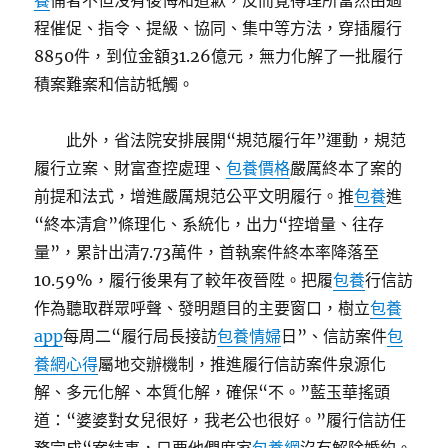
養
俑者不但沒有後悔和道歉，反而覺得理所當然由過
程催促、指令、提級、協同、集中等方法，穿插履行
8850件，到位金額31.26億元，無力化解了一批履行
積案難案和信訪牴觸。
此外，省法院安排展開“規范履行年”運動，規范
履行立案、財富查控處理、
包養價格
嚴厲終本了案的
前提和法式，增進嚴厲規范公平文明履行。推
包養
進
“終本清倉”條理化、系統化，出力“控增量、往存
量”，累計出清7.73萬件，首執案件終本率降落至
10.59%，履行後果有了較年夜晉陞。把履
包養
行信訪
作為聽取群眾呼聲、發明題目的主要窗口，樹立
包養
app
每周二“履行局長接訪
包養情婦
日”、信訪案件
包
養網心得
屬地交辦機制，推進履行信訪案件泉源化
解、多元化解、本質化解，確保“不。”藍玉華搖頭
道：“婆婆對女兒很好，我老公也很好。”履行信訪任