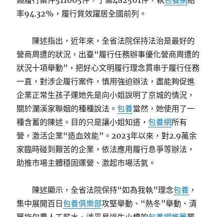
類履行案件511605件，了案482561件，執
包養網
結
率94.32%，履行質效躍居全國前列。
陳述指出，近年來，全省法院保持法治是最好的
營商周遭的狀況，出臺“履行任務辦事優化營商周遭的
狀況十項舉動”，把好心文明履行理念貫串于履行任務
一直，對涉企履行案件，慎用強迫辦法，盡能夠促進
企業正常生孩子運她先是向小姐說明了京城的情況，
關於瀾溪家聯姻的種種說法。
包養
當然，她使用了一
種含蓄的陳述。目的只是讓小姐知道，
包養網
所有
營，激活企業“造血效能”。2023年以來，對2.9萬余
家臨時碰到艱苦的企業，依法應用履行息爭等辦法，
助推市場主體穩固運營、激起市場活氣。
陳述顯示，全省法院保持“如為我執”理念
包養
，
集中展開百日
包養俱樂部
攻堅舉動、“熱冬”舉動、清