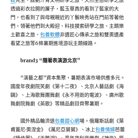
較
先生，謀劃汗青文明研學之旅、天然生態研學之旅
透過彩衣拉開的簾子，藍玉華真的看到了藍家的大
門，也看到了與母親親近的丫鬟映秀站在門前等著他
們，領著他們到大殿迎、科技摸索研學之旅、主題樂
土歡喜之旅、
包養軟體
非遺匠心傳承之旅和雙奧遺產
看望之旅等6條暑期進境游玩主題線路。
brand3 “隨著表演游北京”
“演藝之都”資本集聚，暑期表演市場供應多元。
國度年夜劇院笑劇《第十二夜》、北京人藝話劇《海
鷗》、上海歌舞團舞劇《永不用逝的電波》、廣州歌
舞劇院舞劇《英歌》等精品劇目齊聚暑期。
國外精品輪流退
包養甜心網
場。俄羅斯話劇《葉
甫蓋尼·奧涅金》《萬尼亞舅舅》、冰上
包養情婦
芭蕾