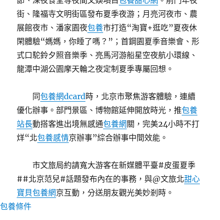
節、深夜食堂等夜間文娛項目
包養甜心網
。前門年夜
街、隆福寺文明街區發布夏季夜游；月亮河夜市、農
展館夜市、潘家園夜
包養
市打造“淘寶+逛吃”夏夜休
閑體驗“媽媽，你睡了嗎？”；首鋼園夏季音樂會、形
式口駝鈴夕照音樂季、亮馬河游船星空夜航小環線、
龍潭中湖公園摩天輪之夜定制夏季專屬回想。
同
包養網dcard
時，北京市聚焦游客體驗，連續
優化辦事。部門景區、博物館延伸開放時光，推
包養
站長
動搭客進出境無感通
包養網
關，完美24小時不打
烊“北
包養感情
京辦事”綜合辦事中間效能。
市文旅局約請寬大游客在新媒體平臺#皮蛋夏季
##北京范兒#話題發布內在的事務，與@文旅北
甜心
寶貝包養網
京互動，分送朋友觀光美妙剎時。
包養條件