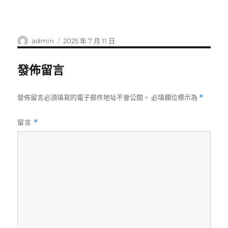
作
發
admin
2025 年 7 月 11 日
者
佈
日
發佈留言
期:
發佈留言必須填寫的電子郵件地址不會公開。
必填欄位標示為
*
留言
*