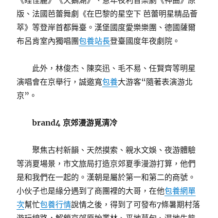
《睡佳麗》《天鵝湖》、意年夜利音樂劇《神曲》原
版、法國芭蕾舞劇《在巴黎的星空下 芭蕾明星精品薈
萃》等登岸首都舞臺。漢堡國度愛樂樂團、德國薩爾
布呂肯室內獨唱團
包養站長
登臺國度年夜劇院。
此外，林俊杰、陳奕迅、毛不易、任賢齊等明星
演唱會在京舉行，誠邀寬
包養
大游客“隨著表演游北
京”。
brand4 京郊漫游覓清冷
聚焦古村新韻、天然摸索、親水文娛、夜游體驗
等消夏場景，市文旅局打造京郊夏季漫游打算，他們
是和我們在一起的。漢朝是屬於第一和第二的商號。
小伙子也是緣分遇到了商團裡的大哥，在他
包養網單
次
幫忙
包養行情
說情之後，得到了可發布7條暑期村落