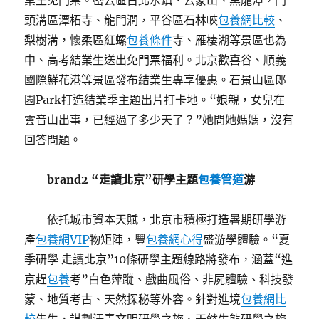
業生免門票。密云區古北水鎮、云蒙山、黑龍潭，門
頭溝區潭柘寺、龍門澗，平谷區石林峽
包養網比較
、
梨樹溝，懷柔區紅螺
包養條件
寺、雁棲湖等景區也為
中、高考結業生送出免門票福利。北京歡喜谷、順義
國際鮮花港等景區發布結業生專享優惠。石景山區郎
園Park打造結業季主題出片打卡地。“娘親，女兒在
雲音山出事，已經過了多少天了？”她問她媽媽，沒有
回答問題。
brand2 “走讀北京”研學主題
包養管道
游
依托城市資本天賦，北京市積極打造暑期研學游
產
包養網VIP
物矩陣，豐
包養網心得
盛游學體驗。“夏
季研學 走讀北京”10條研學主題線路將發布，涵蓋“進
京趕
包養
考”白色萍蹤、戲曲風俗、非屍體驗、科技發
蒙、地質考古、天然探秘等外容。針對進境
包養網比