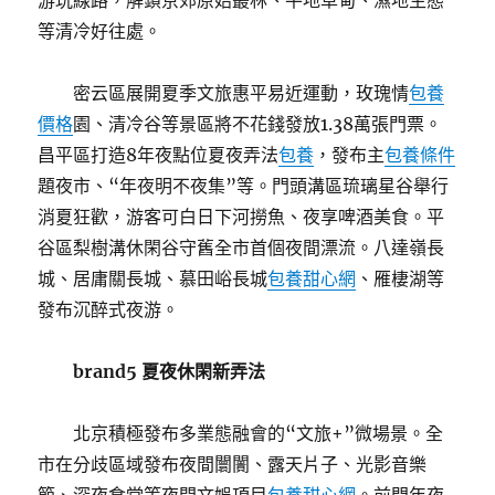
游玩線路，解鎖京郊原始叢林、平地草甸、濕地生態
等清冷好往處。
密云區展開夏季文旅惠平易近運動，玫瑰情
包養
價格
園、清冷谷等景區將不花錢發放1.38萬張門票。
昌平區打造8年夜點位夏夜弄法
包養
，發布主
包養條件
題夜市、“年夜明不夜集”等。門頭溝區琉璃星谷舉行
消夏狂歡，游客可白日下河撈魚、夜享啤酒美食。平
谷區梨樹溝休閑谷守舊全市首個夜間漂流。八達嶺長
城、居庸關長城、慕田峪長城
包養甜心網
、雁棲湖等
發布沉醉式夜游。
brand5 夏夜休閑新弄法
北京積極發布多業態融會的“文旅+”微場景。全
市在分歧區域發布夜間闤闠、露天片子、光影音樂