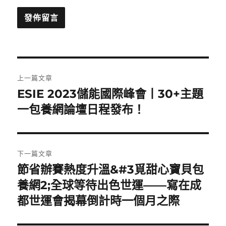
文
上一篇文章
章
ESIE 2023儲能國際峰會丨30+主題
上
一
一包養網論壇日程發布！
導
篇
覽
文
章:
下一篇文章
節省辦賽熱度升溫&#3覓甜心寶貝包
下
一
養網2;全球等待出色世運——寫在成
篇
都世運會揭幕倒計時一個月之際
文
章: