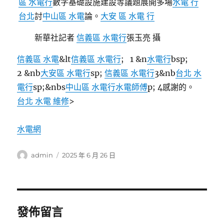
區 水電行
數字基礎設施建設等議題展開多場
水電 行
台北
討
中山區 水電
論。
大安 區 水電 行
新華社記者
信義區 水電行
張玉亮 攝
信義區 水電
&lt
信義區 水電行
; 1 &n
水電行
bsp;
2 &nb
大安區 水電行
sp;
信義區 水電行
3&nb
台北 水
電行
sp;&nbs
中山區 水電行
水電師傅
p; 4感謝的。
台北 水電 維修
>
水電網
作
發
admin
2025 年 6 月 26 日
者
佈
日
期:
發佈留言