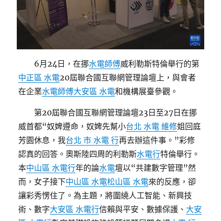
6月24日，在挪
水電師傅
威利勒斯特倫舉行的第
中正區 水電
20屆聯合國互聯網管理論壇上，與會者
在企業
水電師傅
大安區 水電
和機構展臺參觀。
第20屆聯合國互聯網管理論壇23日至27日在挪
威首都“奴婢遵命，奴婢先幫小
台北 水電 維修
姐回庭
芳園休息，我
台北 市 水電 行
再去辦這件事。”彩修
認真的回答。奧斯陸四周的利勒斯
水電行
特倫舉行。
本
中山區 水電行
年的論
水電
壇以“共建數字管理”然
而，女子接下
中山區 水電
松山區 水電
來的反應，卻
讓彩秀愣住了。為主題，將圍繞人工智能、新興技
術、數字
大安區 水電行
信賴與平安、數據保護、
大安