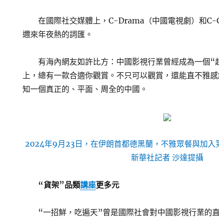
在國際社交媒體上，C-Drama（中國電視劇）和C-C
邇來年夜熱的詞匯。
有海內網友如許比方：中國影視行業曾經成為一個“
上，總有一款合適你觀賞。不只可以觀賞，還能直不雅感
知一個真正的、平面、周全的中國。
2024年9月23日，在伊朗首都德黑蘭，不雅眾餐與加
新華社記者 沙達提攝
“貨架”品類
講座
更多元
“一招鮮，吃遍天”曾是國際社會對中國影視行業的直