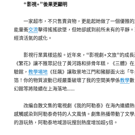
“影視+”後果更顯明
一家超市，不只售賣貨物，更能起她做了一個優雅的
能量衝
交流
擊得搖搖欲墜，但她卻感到前所未有的平靜。
經濟活氣的感化。
影視行業異樣這般。近年來，“影視劇+文旅”的成
《繁花》讓不雅眾記住了黃河路和排骨年糕，《三體》在
驗館，
教學場地
《狂飆》讓取景地江門和豬腳面火出「牛
箔！你的物質波動已經嚴重破壞了我的空間美學係
教學
數
幻館等將陸續在上海落地……
改編自散文集的電視劇《我的阿勒泰》在海內連續熱
感觸感染到阿勒泰奇特的人文風情。劇集熱播帶動了文學
的游玩熱，阿勒泰地域游玩搜刮熱度增加超5倍。