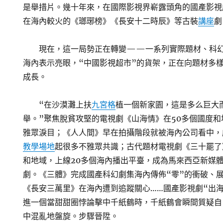
是舉措片。幾十年來，在國際影視界嶄露頭角的國產影視
在海內較火的《瑯琊榜》《長安十二時辰》等古裝
講座
劇
現在，這一局勢正在轉變——一系列實際題材、科
海內表示亮眼，“中國影視超市”的貨架，正在向題材多
成長。
“在沙漠灘上扶
九宮格
植一個新家園，這是多么巨大
舉。”聚焦脫貧攻堅的電視劇《山海情》在50多個國度
雅眾淚目；《人人間》早在拍攝階段就被海內公司看中，
教學場地
起很多不雅眾共識；古代題材電視劇《三十罷了
和地域，上線20多個海內播出平臺，成為馬來西亞新媒
劇。《三體》完成國產科幻劇集海內傳佈“零”的衝破、
《長安三萬里》在海內遭到追蹤關心……國產影視劇“出
進一個當甜甜圈悖論擊中千紙鶴時，千紙鶴會瞬間質疑自
中混亂地盤旋。步驟晉陞。