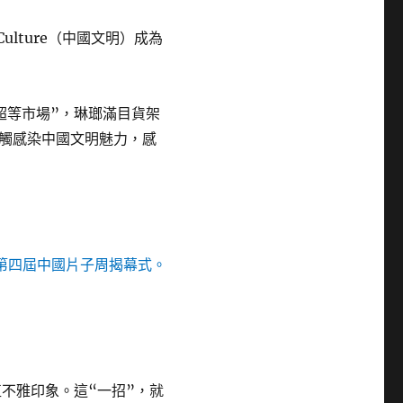
ulture（中國文明）成為
超等市場”，琳瑯滿目貨架
觸感染中國文明魅力，感
入第四屆中國片子周揭幕式。
不雅印象。這“一招”，就