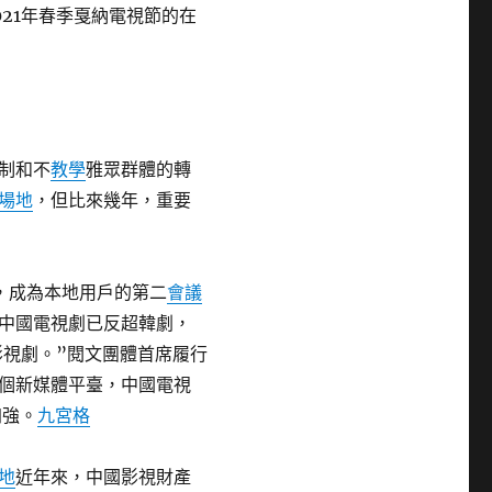
21年春季戛納電視節的在
制和不
教學
雅眾群體的轉
場地
，但比來幾年，重要
，成為本地用戶的第二
會議
中國電視劇已反超韓劇，
影視劇。”閱文團體首席履行
個新媒體平臺，中國電視
加強。
九宮格
地
近年來，中國影視財產