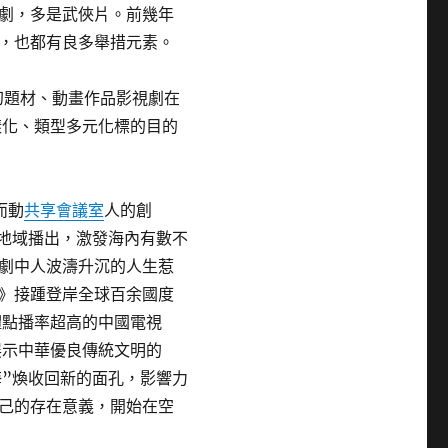
劇，多是武俠片。前幾年
，也都有良多舉措元素。
幻題材、動畫作品影視劇在
樣化、類型多元化標的目的
而動
共享會議室
人的創
和地域播出，激發海內有數不
劇中人波濤升沉的人生惹
》接踵登岸全球百余國度
體點播率超高的中國電視
展示中華優良傳統文明的
海”煥收回新的面孔，影響力
己的存在意義，開始在空