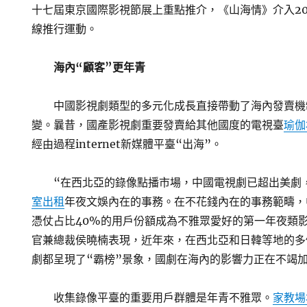
十七屆東京國際影視節展上重點推介，《山海情》介入20
線推行運動。
海內“顧客”更年青
中國影視劇類型的多元化成長直接帶動了海內發賣機
變。曩昔，國產影視劇重要發賣給其他國度的電視臺
瑜伽
經由過程internet新媒體平臺“出海”。
“在西北亞的錄像點播市場，中國電視劇已超出美劇
室出租
年夜文娛內在的事務。在不花錢內在的事務範疇，
憑仗占比40%的用戶份額成為不雅眾愛好的第一年夜類
官兼總裁侯曉楠表現，近年來，在西北亞和日韓等地的多
劇都呈現了“霸榜”景象，國劇在海內的影響力正在不竭
收集錄像平臺的重要用戶群體是年青不雅眾。
家教場