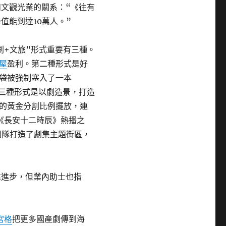
和文觀光業的關系：“《往有
值能到達10萬人。”
劇+文旅”形式重要有三種。
屋
盈利。第二種形式是好
袋被強制塞入了一本
第三種形式是以劇造景，打造
的黃金分割比例擺放，連
《長安十二時辰》熱播之
n團隊打造了劇集主題街區，
猛進步，但業內助士也指
宮格
把更多國產劇傳到海