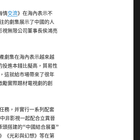
海情
交流
》在海內表示不
往的劇集展示了中國的人
影視無限公司董事長侯鴻亮
產劇集在海內表示越來越
的投進本錢比擬高，貿易性
，這就給市場帶來了很年
激勵實際題材電視劇的創
任務，并實行一系列配套
“中非影視一起配合立異晉
牽頭搭建的“中國結合展臺”
》《光彩與幻想》等在第