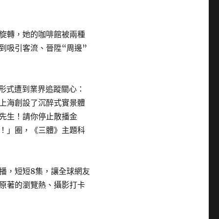
旋轉，她的咖啡館被兩種
到吸引客流、晉陞“周邊”
長形式遭到業界追蹤關心：
上海創設了沉醉式實景體
先生！請你停止散播金
！」圈，《三體》主題科
播，短短8集，讓全球網友
原著的瀏覽熱、攝影打卡