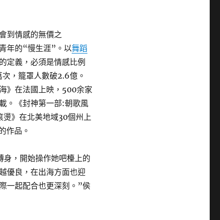
會到情感的無價之
青年的“慢生涯”。以
舞蹈
的定義，必須是情感比例
0萬次，籠罩人數破2.6億。
海》在法國上映，500余家
載。《封神第一部:朝歌風
滾燙》在北美地域30個州上
映的作品。
轉身，開始操作她吧檯上的
越優良，在出海方面也迎
際一起配合也更深刻。”侯