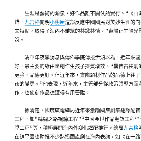
生涯是藝術的源泉，好作品離不開仗熱實行。“《山
錯，
九宮格
闡明
小樹屋
這部反應中國國民對美妙生涯的向
文特點，取得了海內不雅眾的共識共情。”東陽正午陽光
說。
清華年夜學消息與傳佈學院傳授尹鴻以為，近年來國
好，最主要的緣由是創作生孩子提質增效。“曩昔古裝劇
更強，品德更好。但近年來，實際題材作品的品德上往了
夜的變更。”他表現，近年來，主管部分從政策領導方面
作，也使創作品德獲得有用晉陞。
據清楚，國度廣電總局近年來激勵國產劇集翻譯配音
工程，如“絲綢之路視聽工程”“中國今世作品翻譯工程”
陞工程”等，積極展開海內外鄉化譯配推行。總局
九宮格
在線平臺也助推不少熱播國產劇在海內表態，如《在一路