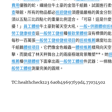
費用
優雅的蛇，纏繞住牛土豪的金箔千紙鶴，試圖進行柔
查
啡館，所有的物品都必
巡迴健檢
須遵循嚴格的黃金分割
須以五點三比四點七的重量比例混合。「可惡！這是什麼
擾！」
員工體檢
牛土豪對著天空大吼，
一般+供膳體檢
巡
勞工健康檢查
這
一般勞工健檢
種
餐飲業體檢
沒有標價的能
每秒一百萬張
一般勞工健檢
健檢項目
的
巡檢推薦
速度吐出
千紙鶴
體檢項目
，它們像金色蝗蟲一
體檢推薦
樣飛向天空
擊，而變成了林天秤舞台上的兩座極端背景雕塑**。她
推薦
檯
供膳體檢
下面拿出兩
一般勞工體檢
件武器：一條精
般勞工體檢
測量完美的圓規。
TC:healthcheck123 6a0b49697f59d4.77074502