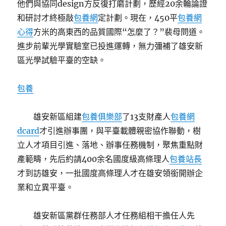
他們與協同design方反復打磨計劃，歷經20余輪論證
和研討才終極敲
包養網
定計劃。現在，450平
包養網
心得
方米的高東西的品質國際“怎麼了？”裴母問道。
進步前輩光學實驗室已投進運轉，無力彌補了雄安新
區光學試驗平臺的空缺。
包養
雄安新區組建
包養俱樂部
了13支財產人
包養網
dcard
才引進辦事團，與平臺載體親密協作聯動，樹
立人才項目引進、落地、辦事任務機制，聚焦重點財
產範疇，先后約請400余名國度級高條理人
包養站長
才到訪雄安，一批國度高條理人才在雄安領銜開辦企
業和立異平臺。
雄安新區黨群任務部人才任務組相干擔任人先