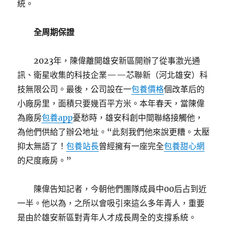
統。
全周期保證
2023年，陳偉離開雄安新區開辦了從事激光通
訊、衛星收集的科技企業——芯聯新（河北雄安）科
技無限公司。最後，公司設在一
包養價格
個改革后的
小廠房里，面積只要幾百平方米。本年春天，當陳偉
為廠房
包養app
憂愁時，雄安科創中間聯絡接觸他，
為他們供給了辦公地址。“此刻我們他來說更糟。太壓
抑太無語了！
包養站長
曾經擁有一座完全
包養甜心網
的尺度廠房。”
陳偉告知記者，今朝他們團隊成員中00后占到近
一半。他以為，之所以會吸引來這么多年青人，重要
是由於雄安新區對青年人才成長周全的支撐系統。