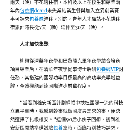
兩天（晚）不花錢住宿，本科及以上在校生和結業兩
年內
包養網dcard
未失業結業生餐與加入立異創業賽
事可請求
包養妹
進住。別的，青年人才驛站不花錢住
宿累計時長從7天（晚）延伸至30天（晚）。
人才加快集聚
柳興從清華年夜學和巴黎薩克里年夜學結合培育
項目結業后，在清華年夜學從事博士后研
包養網VIP
討
任務，其搭建的國際功率目標最高的高功率光學增益
腔，全體機能到達國際進步前輩程度。
“當看到雄安新區計劃綱領中扶植國際一流的科技
立異平臺時，我感到幹事就做國度最需求的事，便決
然選擇了扎根雄安。”這個90后小伙子回想，初到雄
安新區開端準備試驗
包養
室時，面臨特別技巧請求，