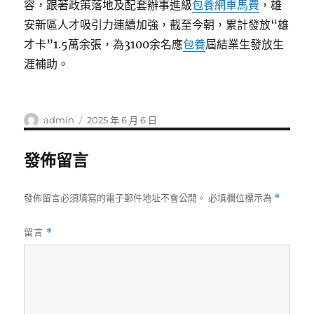
容，跟著政策落地及配套辦事進級
包養網車馬費
，雄
安新區人才吸引力連續加強，截至今朝，累計發放“雄
才卡”1.5萬余張，為3100余名應
包養
屆結業生發放生
涯補助。
作
發
admin
2025 年 6 月 6 日
者
佈
日
發佈留言
期:
發佈留言必須填寫的電子郵件地址不會公開。
必填欄位標示為
*
留言
*