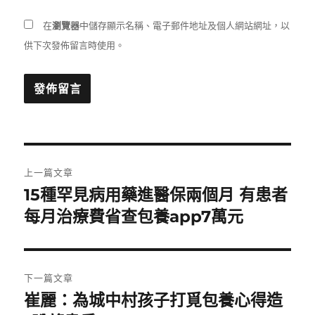
在
瀏覽器
中儲存顯示名稱、電子郵件地址及個人網站網址，以
供下次發佈留言時使用。
文
上一篇文章
章
15種罕見病用藥進醫保兩個月 有患者
上
一
每月治療費省查包養app7萬元
導
篇
覽
文
章:
下一篇文章
崔麗：為城中村孩子打覓包養心得造
下