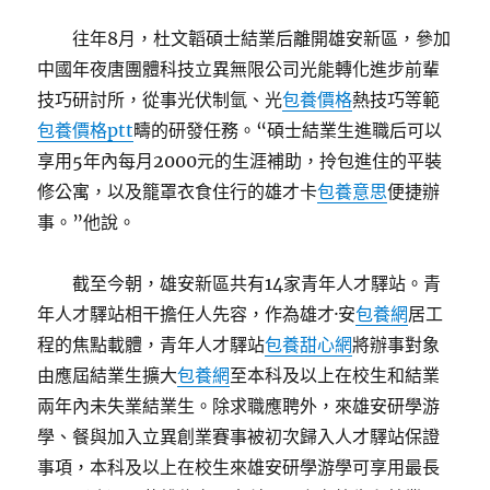
往年8月，杜文韜碩士結業后離開雄安新區，參加
中國年夜唐團體科技立異無限公司光能轉化進步前輩
技巧研討所，從事光伏制氫、光
包養價格
熱技巧等範
包養價格ptt
疇的研發任務。“碩士結業生進職后可以
享用5年內每月2000元的生涯補助，拎包進住的平裝
修公寓，以及籠罩衣食住行的雄才卡
包養意思
便捷辦
事。”他說。
截至今朝，雄安新區共有14家青年人才驛站。青
年人才驛站相干擔任人先容，作為雄才·安
包養網
居工
程的焦點載體，青年人才驛站
包養甜心網
將辦事對象
由應屆結業生擴大
包養網
至本科及以上在校生和結業
兩年內未失業結業生。除求職應聘外，來雄安研學游
學、餐與加入立異創業賽事被初次歸入人才驛站保證
事項，本科及以上在校生來雄安研學游學可享用最長