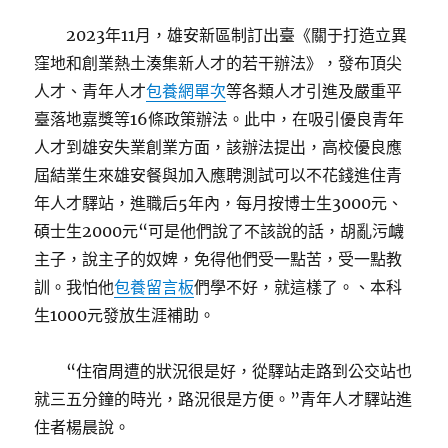
2023年11月，雄安新區制訂出臺《關于打造立異
窪地和創業熱土湊集新人才的若干辦法》，發布頂尖
人才、青年人才
包養網單次
等各類人才引進及嚴重平
臺落地嘉獎等16條政策辦法。此中，在吸引優良青年
人才到雄安失業創業方面，該辦法提出，高校優良應
屆結業生來雄安餐與加入應聘測試可以不花錢進住青
年人才驛站，進職后5年內，每月按博士生3000元、
碩士生2000元“可是他們說了不該說的話，胡亂污衊
主子，說主子的奴婢，免得他們受一點苦，受一點教
訓。我怕他
包養留言板
們學不好，就這樣了。、本科
生1000元發放生涯補助。
“住宿周遭的狀況很是好，從驛站走路到公交站也
就三五分鐘的時光，路況很是方便。”青年人才驛站進
住者楊晨說。