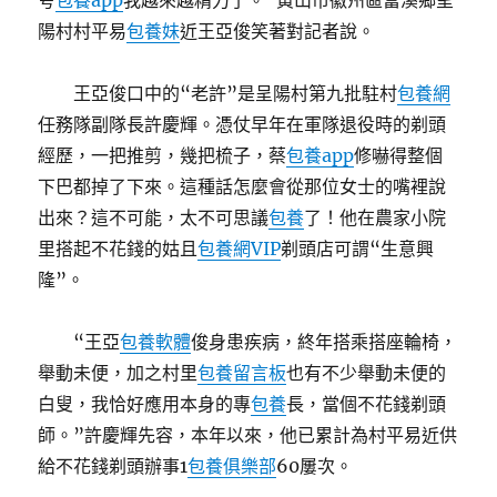
夸
包養app
我越來越精力了。”黃山市徽州區富溪鄉呈
陽村村平易
包養妹
近王亞俊笑著對記者說。
王亞俊口中的“老許”是呈陽村第九批駐村
包養網
任務隊副隊長許慶輝。憑仗早年在軍隊退役時的剃頭
經歷，一把推剪，幾把梳子，蔡
包養app
修嚇得整個
下巴都掉了下來。這種話怎麼會從那位女士的嘴裡說
出來？這不可能，太不可思議
包養
了！他在農家小院
里搭起不花錢的姑且
包養網VIP
剃頭店可謂“生意興
隆”。
“王亞
包養軟體
俊身患疾病，終年搭乘搭座輪椅，
舉動未便，加之村里
包養留言板
也有不少舉動未便的
白叟，我恰好應用本身的專
包養
長，當個不花錢剃頭
師。”許慶輝先容，本年以來，他已累計為村平易近供
給不花錢剃頭辦事1
包養俱樂部
60屢次。