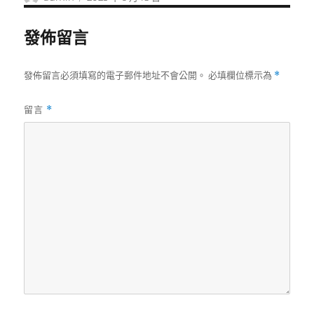
者
佈
日
發佈留言
期:
發佈留言必須填寫的電子郵件地址不會公開。
必填欄位標示為
*
留言
*