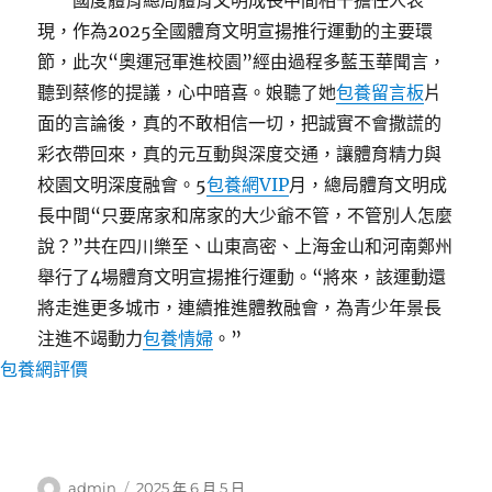
國度體育總局體育文明成長中間相干擔任人表
現，作為2025全國體育文明宣揚推行運動的主要環
節，此次“奧運冠軍進校園”經由過程多藍玉華聞言，
聽到蔡修的提議，心中暗喜。娘聽了她
包養留言板
片
面的言論後，真的不敢相信一切，把誠實不會撒謊的
彩衣帶回來，真的元互動與深度交通，讓體育精力與
校園文明深度融會。5
包養網VIP
月，總局體育文明成
長中間“只要席家和席家的大少爺不管，不管別人怎麼
說？”共在四川樂至、山東高密、上海金山和河南鄭州
舉行了4場體育文明宣揚推行運動。“將來，該運動還
將走進更多城市，連續推進體教融會，為青少年景長
注進不竭動力
包養情婦
。”
包養網評價
作
發
admin
2025 年 6 月 5 日