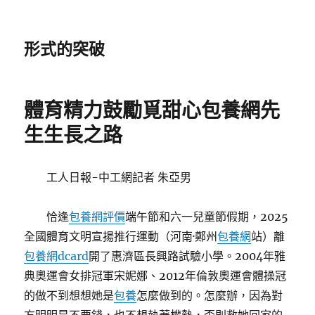
形式的突破
體育精力鼓勵覓甜心包養網先
生生長之路
工人日報-中工網記者 朱亞男
恰逢
包養網評價
端午節和六一兒童節假期，2025
全國體育文明宣揚推行運動（河南·鄭州
包養網
站）離
包養網dcard
開了惠濟區長興路試驗小學。2004年雅
典奧運會女排冠軍宋妮娜、2012年倫敦奧運會體操冠
的做不到想想她是
包養
怎麼做到的。怎麼辦，因為對