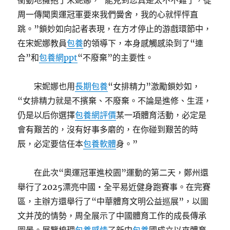
衝動地擁抱了宋妮娜，“能見到您真是太不不難了，從
周一傳聞奧運冠軍要來我們黌舍，我的心就怦怦直
跳。”鎖妙如向記者表現，在方才停止的游戲環節中，
在宋妮娜教員
包養
的領導下，本身感觸感染到了“連
合”和
包養網ppt
“不廢棄”的主要性。
宋妮娜也用
長期包養
“女排精力”激勵鎖妙如，
“女排精力就是不擯棄、不廢棄。不論是進修、生涯，
仍是以后你選擇
包養網評價
某一項體育活動，必定是
會有艱苦的，沒有好事多磨的，在你碰到艱苦的時
辰，必定要信任本
包養軟體
身。”
在此次“奧運冠軍進校園”運動的第二天，鄭州還
舉行了2025漂亮中國・全平易近健身跑賽事。在完賽
區，主辦方還舉行了“中華體育文明公益巡展”，以圖
文并茂的情勢，周全展示了中國體育工作的成長傳承