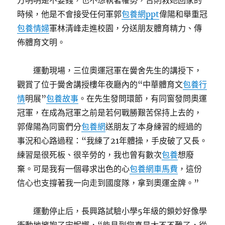
方明明是不要錢，也不想執著權勢，否則救她回家的
時候，他是不會接受任何軍郭
包養網ppt
偉陽和舉重冠
包養情婦
軍林清峰走進校園，分送朋友體育精力、傳
佈體育文明。
運動現場，三位奧運冠軍在黌舍先生的講授下，
觀賞了位于黌舍講授樓年夜廳內的“中華體育文
包養行
情
明展”
包養故事
。在先生發問環節，有同窗發問奧運
冠軍，在成為冠軍之前是若何戰勝艱苦保持上去的，
郭偉陽為同窗們分
包養網
送朋友了本身練習的經過的
事況和心路過程：“我練了21年體操，手皮破了又長。
練習是很死板、很辛勞的，我也曾有數次
包養
想廢
棄。可是我有一個尋求出色的心
包養網車馬費
，這份
信心也支撐著我一向走到國度隊，拿到奧運金牌。”
運動停止后，長興路試驗小學5年級的鎖妙好像學