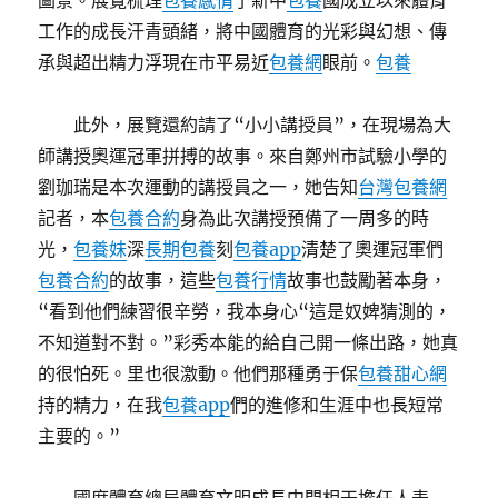
圖景。展覽梳理
包養感情
了新中
包養
國成立以來體育
工作的成長汗青頭緒，將中國體育的光彩與幻想、傳
承與超出精力浮現在市平易近
包養網
眼前。
包養
此外，展覽還約請了“小小講授員”，在現場為大
師講授奧運冠軍拼搏的故事。來自鄭州市試驗小學的
劉珈瑞是本次運動的講授員之一，她告知
台灣包養網
記者，本
包養合約
身為此次講授預備了一周多的時
光，
包養妹
深
長期包養
刻
包養app
清楚了奧運冠軍們
包養合約
的故事，這些
包養行情
故事也鼓勵著本身，
“看到他們練習很辛勞，我本身心“這是奴婢猜測的，
不知道對不對。”彩秀本能的給自己開一條出路，她真
的很怕死。里也很激動。他們那種勇于保
包養甜心網
持的精力，在我
包養app
們的進修和生涯中也長短常
主要的。”