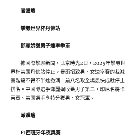
瞰體壇
攀巖世界杯丹佛站
鄧麗娟獲男子速率季軍
據國際攀聯新聞，北京時光2日，2025年攀巖世
界杯美國丹佛站停止。暴雨招致男、女速率賽的裁減
賽階段不得不半途撤消，前八名取全場最快成就停止
排名。中國隊選手鄧麗娟收獲男子第三，印尼名將卡
蒂賓、美國選手亨特分獲男、女冠軍。
瞰體壇
F1西班牙年夜獎賽