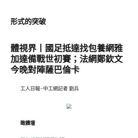
形式的突破
體視界丨國足抵達找包養網雅
加達備戰世初賽；法網鄭欽文
今晚對陣薩巴倫卡
工人日報-中工網記者 劉兵
瞰體壇