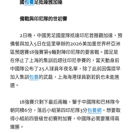
國
包養
足抵達雅加達
備戰與印尼隊的世初賽
2日晚，中國男足國度隊抵達印尼首雅觀加達，預
備餐與加入5日在這里舉辦的2026美加墨世界杯亞洲
區預選賽18強賽第9輪對陣印尼隊的要害戰。國足是
在停止了上海的集訓后趕往印尼參賽的，當天動身前
中國隊公布了25人球員年夜名單，除了此前因傷提早
加入集訓
包養
的武磊，上海海港球員劉若釩也未能進
選。
18強賽只剩下最后兩輪，鑒于中國隊和巴林隊今
朝同積6分，落后小組第四印尼隊3分
包養網
，想要取
得小組前四晉級世初賽附加賽，中國隊必需要獲得兩
連勝。