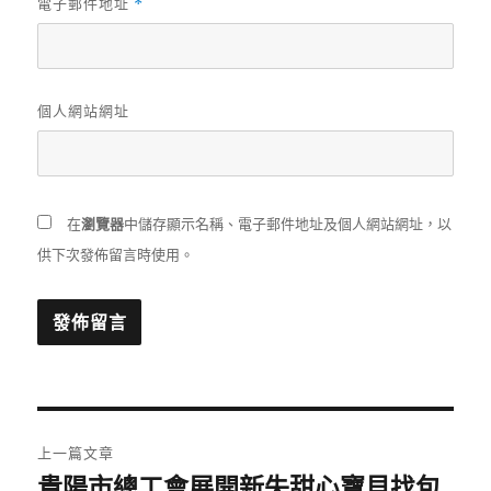
電子郵件地址
*
個人網站網址
在
瀏覽器
中儲存顯示名稱、電子郵件地址及個人網站網址，以
供下次發佈留言時使用。
文
上一篇文章
章
貴陽市總工會展開新失甜心寶貝找包
上