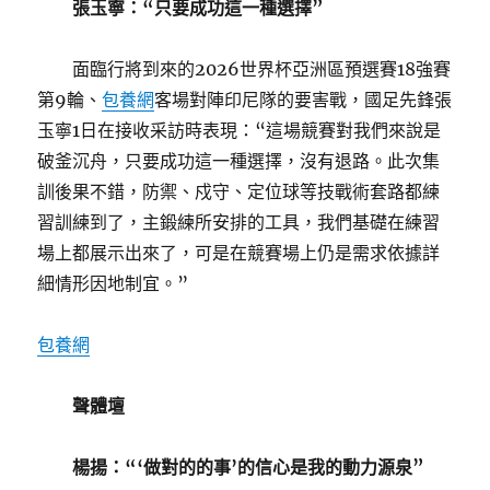
張玉寧：“只要成功這一種選擇”
面臨行將到來的2026世界杯亞洲區預選賽18強賽
第9輪、
包養網
客場對陣印尼隊的要害戰，國足先鋒張
玉寧1日在接收采訪時表現：“這場競賽對我們來說是
破釜沉舟，只要成功這一種選擇，沒有退路。此次集
訓後果不錯，防禦、戍守、定位球等技戰術套路都練
習訓練到了，主鍛練所安排的工具，我們基礎在練習
場上都展示出來了，可是在競賽場上仍是需求依據詳
細情形因地制宜。”
包養網
聲體壇
楊揚：“‘做對的的事’的信心
是我的動力源泉”