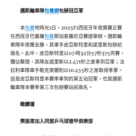
邁凱輪車隊
包養網
包辦冠亞軍
本
包養
地時光1日，2025F1西班牙年夜獎賽正賽
在西班牙巴塞羅
包養
那加泰羅尼亞賽道舉辦。邁凱輪
車隊年夜獲全勝，其車手皮亞斯特里和諾里斯包辦前
兩名。此中，皮亞斯特里以1小時32分57秒375完賽，
獨佔鰲頭，其隊友諾里斯以2.471秒之差拿到亞軍；法
拉利車隊車手勒克萊爾則以10.455秒之差取得季軍。
這是皮亞斯特里本賽季拿到的第五站冠軍，也是邁凱
輪車隊本賽季第三次包辦賽站前兩名。
瞰體壇
樊振東加入同盟乒乓球德甲俱樂部