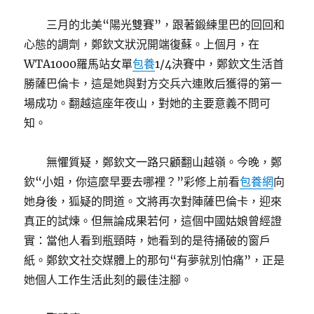
三月的北美“陽光雙賽”，跟著鍛練里巴的回回和
心態的調劑，鄭欽文狀況開端復蘇。上個月，在
WTA1000羅馬站女單
包養
1/4決賽中，鄭欽文生活首
勝薩巴倫卡，這是她與對方交兵六連敗后獲得的第一
場成功。翻越這座年夜山，對她的主要意義不問可
知。
無懼質疑，鄭欽文一路只顧翻山越嶺。今晚，鄭
欽“小姐，你這麼早要去哪裡？”彩修上前看
包養網
向
她身後，狐疑的問道。文將再次對陣薩巴倫卡，迎來
真正的試煉。但無論成果若何，這個中國姑娘曾經證
實：當他人看到瓶頸時，她看到的是待捅破的窗戶
紙。鄭欽文社交媒體上的那句“有夢就別怕痛”，正是
她個人工作生活此刻的最佳注腳。