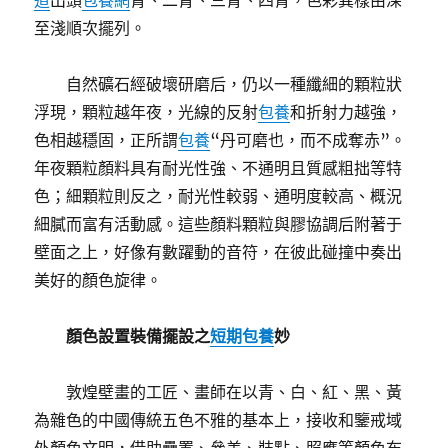
道
出頭
包養網
青、二青、三青、四青，色彩異樣由深
至淺順次擺列。
自然礦石經破壞研磨后，仍以一種纖細的顆粒狀
浮現，顆粒越年夜，光線的反射
包養
和折射力越強，
色相越穩固，正所謂
包養
“丹可磨也，而不成奪赤”。
年夜顆粒顏料具有耐光性強、不通明且質感粗拙等特
色；細顆粒則反之，耐光性較弱、通明度較高、概況
細膩而富有活動感。這些顏料顆粒與膠協調后附著于
壁面之上，好像有數躍動的音符，在彼此碰撞中奏出
美好的顏色旋律。
顏色設置裝備擺設之
短期包養
妙
敦煌壁畫的工匠、畫師在以青、白、紅、黑、黃
為雜色的中國傳統五色不雅的基本上，接收和鑒戒域