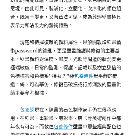
幻化的視覺效應，營建出光影交疊、形色相融的空間
意境。由此可見，裝潢化、立體化、次序化的顏色組
合，既富于變更，又有章法可循，成為敦煌壁畫極具
表示力和沾染力的藝術特點。
清楚和把握復雜的顏料屬性，是解開敦煌壁畫藝
術password的鑰匙，更是壁畫維護與修復的主要基
本。壁畫顏料對溫度、濕度、光照等周遭的狀況變更
極端敏感，日常的監測、保護、記載以及樹立迷信的
色標檔案和色標系“接著？”裴
包養條件
母平靜的問
道。統，可為摹仿、修復已破損或行將消散的壁畫供
給主要參考根據。
包養網
現在，陳舊的石色制作身手仍在傳承應
用，在壁畫、重彩畫、巖彩畫、唐卡等美術創作中都
年夜有可為。而敦煌
包養條件
壁畫中那些經典配色也