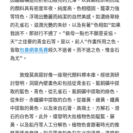
因晶體構造而折射出敞亮的光澤，以其顆粒研制而成
的顏料具有密度年夜、純度高、色相穩固、籠罩力強
等特色，浮現出艷麗而純潔的自然美感。如濃綠翠綠
的孔雀石、滋潤光艷的朱砂，以及有著“色相如“如果
我說不，那就行不通了。”裴母一點也不願意妥協。
天”之佳譽的青金石等。是以，前人“作畫所用之色，
皆取
包養網車馬費
經久不退者。而不退之色，惟金石
為尤”。
敦煌莫高窟好像一座現代顏料標本庫。經檢測研
討發明，洞窟內壁畫色彩包括從青金石、藍銅礦中提
取的藍色、青色，從孔雀石、氯銅礦中提取的綠色，
從朱砂、赤鐵礦中提取的白色，從雄黃、雌黃、鐵黃
中提取的黃色，以及來自石膏、高嶺土、方解石、滑
石的白色等，此外，還發明大批植物色如靛藍、藤
黃，以及鉛丹等人工分解色。植物色會跟著時光的推