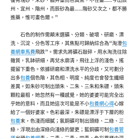
復有塊砂、末砂，體并重而色黃黑，不任畫……今出辰
州、宜州、階州，而辰砂為最……階砂又次之，都不勝
進藥，惟可畫色爾。”
石色的制作需顛末選礦、分類、破壞、研磨、漂
洗、沉淀、分色等工序，其焦點可歸納綜合為“淘澄
包
養網車馬費
飛跌”。需求先將礦石敲碎，用水淘洗往除
雜質，乳缽研細，再兌水廓清，飛往上浮的淺色，搖
擺留下重色。依據研磨和漂洗水平的分歧，又可劃分
出多
包養
個色階，其色相、明度、純度也會發生纖細
差異。如朱砂可制出頭朱、二朱、三朱和朱磦，頭朱
顆粒最粗，她忽然有一種感覺，她的婆婆可能完全出
乎她的意料，而且她這次可能是不小
包養網心得
心嫁
給了一個好婆家。色彩最深，朱磦是漂浮于下層的粉
包養
末，色淺而細膩；氯銅礦可制出頭綠、二綠、三
綠，浮現出由深綠向淺綠的變更；藍銅礦可制
包養管