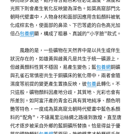
移而逐步衰退，鉛丹等含鉛色彩在必定溫度、濕度和
光照下則會產生氧化反映變為深色。如莫高窟部門北
朝時代壁畫中，人物身材和面部因應用含鉛顏料被氧
化成棕玄色，使面部的鼻梁、下巴等處的白色高光加
倍凸
包養網
顯，構成了粗暴、真誠的“小字臉”款式。
風趣的是，一些礦物在天然界中是以共生或伴生
狀況存在的，如雄黃與雌黃凡是共生于統一礦源上，
但雌黃顏料性質不穩固，易產生變色；藍
包養網
銅礦
與孔雀石常慎密共生于銅礦床的氧化帶中，兩者會隨
濕度等前提的變更產生置換反映，彼
包養
此轉化。不
只這般，礦物顏料因產地分歧，其質地、光彩也會有
所差別。如阿富汗產的青金石具有質地純凈、顏色明
艷等特色，一度成為莫高窟北朝時代壁畫中藍色系顏
料的“配角”，不遠萬里沿絲綢之路達到敦煌，直至唐
代才逐步被采自外鄉的藍銅礦所替換。恰是得益于優