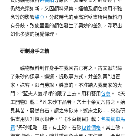
質的礦物顏料
包養網
等原因，敦煌壁畫才幹歷經千年
仍然光榮如新，又因顏料采集、運輸及顏色應用不雅
念等的影響
甜心
，分歧時代的莫高窟壁畫所用顏料均
有分歧，致使壁畫的顏色發生了奧妙的差別，浮現出
幻化多姿的視覺條理。
研制身手之精
礦物顏料制作身手在我國古已有之。古文獻記錄
了朱砂的探尋、遴選、提取等方式，并差別藥“趙管
家，送客，跟門房說，姓熹的，不准踏入我蘭家的大
門。”藍夫人氣呼呼的跟了上去。用和藝用
包養
。《天
工開物》載：“凡朱砂下品者，穴土十余丈乃得之。始
見其苗，磊然白石，謂之朱砂床。近床之砂……只為研
供畫用與升煉水銀者。”《本草綱目》載：
包養網車馬
費
“丹砂粗略二種，有土砂、石砂
包養價格
。其土砂，