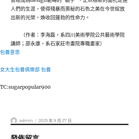
曾經成為design範疇的“驕子”，正以極新的面孔走進
人們的生涯，使得殘暴而奧秘的石色之美在今世綻放
出新的光榮，煥收回蓬勃的性命力。
（作者：李海磊，系四川美術學院公共藝術學院
講師；邵永康，系石家莊市畫院專職畫家）
包養意思
女大生包養俱樂部
包養
TC:sugarpopular900
作
發
admin
2025 年 9 月 27 日
者
佈
日
發佈留言