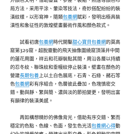
外顏色文明，借助疊置、參差、裝點、照應等顏色布
局方法，采用平涂、暈染等技法，奇妙搭配紛紛的裝
潢紋樣，以形寫神，隨類
包養網
賦彩，發明出極具裝
潢性和象征性的敦煌壁畫藝術作風和顏色款式。
試看初唐
包養網
時代開鑿
甜心寶貝包養網
的莫高
窟第329窟，超脫靈動的飛天抽像圍繞窟頂藻井中間
的蓮花周圍，祥云和花瓣裝點其間，周沿各層以持續
的忍冬紋、聯珠紋和垂幔紋停止裝潢。壁畫在顏色的
營建
長期包養
上以土白色展底，石青、石綠、赭石等
色
包養網
彩有序組合，色層彼此疊加，色塊慎密交
錯。動與靜、繁與簡、濃與淡的節拍變更，發明出富
有韻律的裝潢美感。
再如構想精妙的佛像背光，借助有序交錯、繁而
穩定的色點、色線、色面，發生色光活
包養網心得
動