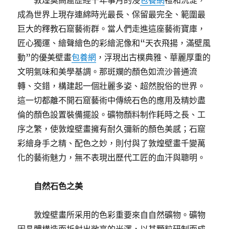
敦煌莫高窟歷經千年事月的浸
包養網
禮和沉淀，
成為世界上現存連綿時光最長、保留最完全、範圍最
巨大的釋教石窟藝術群。當人們走進這座藝術寶庫，
匠心獨運、繪聲繪色的彩繪泥像和“天衣飛揚，滿壁風
動”的優美壁畫
包養網
，浮現出古樸典雅、華麗厚重的
文明氣味和美學基調。那斑斕的顏色如流沙普通流
轉、交錯，構建起一個壯麗多姿、超然脫俗的世界。
這一切都離不開石窟藝術中傳統石色的應用及精妙盡
倫的顏色設置裝備擺設。礦物顏料制作耗時之長、工
序之繁，使敦煌壁畫擁有耐久彌新的顏色美感；石窟
彩繪身手之精、配色之妙，則付與了敦煌壁畫千變萬
化的藝術魅力，無不表現出歷代工匠的血汗與聰明。
自然石色之美
敦煌壁畫所采用的色彩重要來自自然礦物。礦物