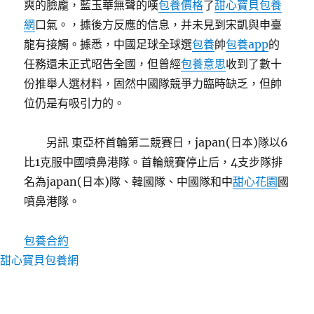
爽的臉龐，藍玉華無聲的嘆
包養價格
了
甜心寶貝包養
網
口氣。，據後方反應的信息，并未見到宋凱與申臺
龍有接觸。據悉，中國足球全球選
包養
帥
包養app
的
任務還未正式昭告全國，但曾經
包養意思
收到了數十
份推舉人選材料，固然中國隊競爭力臨時缺乏，但帥
位仍是有吸引力的。
另訊 東亞杯首輪第二競賽日，japan(日本)隊以6
比1克服中國噴鼻港隊。首輪競賽停止后，4支步隊排
名為japan(日本)隊、韓國隊、中國隊和中
甜心花園
國
噴鼻港隊。
包養合約
甜心寶貝包養網