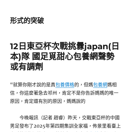
形式的突破
12日東亞杯次戰挑釁japan(日
本)隊 國足覓甜心包養網聲勢
或有調劑
“就算你剛才說的是真
包養價格
的，但媽
包養網
媽相
信，你這麼著急去祁州，肯定不是你告訴媽媽的唯一
原因，肯定還有別的原因，媽媽說的
今晚報訊（記者 趙睿）昨天，交戰東亞杯的中國
男足發布了2025年第四期集訓全家福，佈景里看臺上