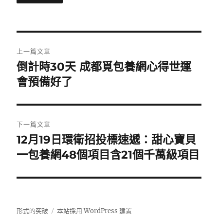
文
上一篇文章
章
倒計時30天 成都覓包養網心得世運
上
一
會預備好了
導
篇
覽
文
章:
下一篇文章
12月19日環衛招投標速遞：甜心寶貝
下
一
一包養網48個項目含21個千萬級項目
篇
文
章:
形式的突破
本站採用 WordPress 建置