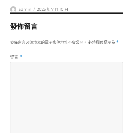
作
發
admin
2025 年 7 月 10 日
者
佈
日
發佈留言
期:
發佈留言必須填寫的電子郵件地址不會公開。
必填欄位標示為
*
留言
*