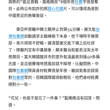
高懸的“能征善戰，風格精良”8個年夜
包養
字很是奪
目。此時公布如許的照
甜心花園
片，可以懂得為是對
中國男足的無聲敦促。
東亞杯首輪中韓之戰停止到第54分鐘，謝文能
台
灣包養網
自動請求主鍛練換下本身，他下場時手撫胃
部，表示得很不舒暢。據清楚謝文能下場之后吐逆
了，隊醫判定有中暑跡象，顛末醫治和歇息沒有太年
夜題目。當天韓國龍井市的室外氣溫最高到達40多攝
氏度，並且競賽場地透風前提不睬想，比擬悶熱，中
國隊
包養網
隊員身材耗費很是年夜，雖說氣象前提是
對
包養網
等的，但韓國隊踢得較輕松，他們身材耗費
絕對小一些。
“花兒，你是不是忘了一件事？”藍媽媽沒有回答，問
道。