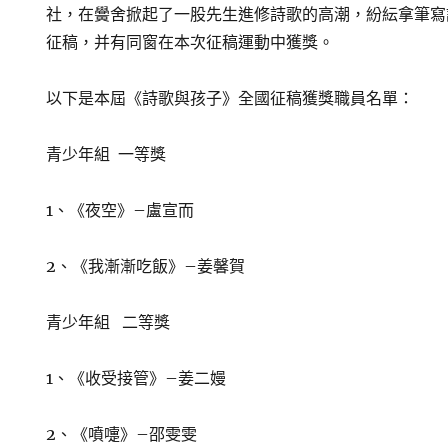
社，在黌舍掀起了一股先生進修詩歌的高潮，紛紜拿筆寫
征稿，并有同窗在本次征稿運動中獲獎。
以下是本屆《詩歌與孩子》全國征稿獲獎職員名單：
青少年組 一等獎
1、《夜空》–盧宣而
2、《我漸漸吃飯》–姜馨賀
青少年組 二等獎
1、《收受接管》–姜二嫚
2、《噴嚏》–邵雯雯