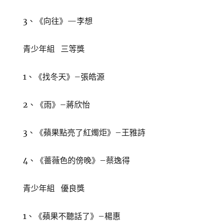
3、《向往》—李想
青少年組 三等獎
1、《找冬天》–張皓源
2、《雨》–蔣欣怡
3、《蘋果點亮了紅燭炬》–王雅詩
4、《薔薇色的傍晚》–蔡逸得
青少年組 優良獎
1、《蘋果不聽話了》–楊惠