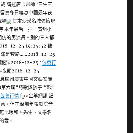
歲 講述唐卡畫師“三生三
留鳥冬日棲息中國最年夜
現場
甘肅沙漠名城張掖現
時 本年最后一拍，廣州小
位年紀相仿的男演員。別的三人都
2-25 19:25:52 被
套路……2018-12-25
2018-12-25 1
包養行
夜頭2018-12-25
消息廣州廣東中國文娛安康
18第六屆“詩歌與孩子”深圳
5
包養行情
[p>金羊網訊 記
涼意。但在深圳年夜劇院音
無比暖和。先生、文學名
的愛。