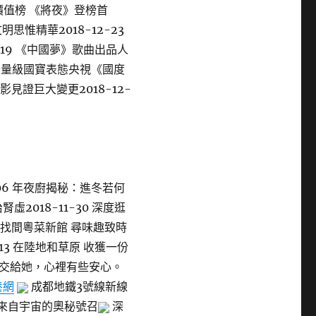
P價值榜 《將夜》登榜首
明思惟精華2018-12-23
-19 《中國夢》歌曲出品人
件份量級國寶表態央視《國度
影見證巨大變更2018-12-
-06 年夜廚揭秘：進冬若何
虛2018-11-30 深度逛
27 找間粵菜新館 尋味趣致時
1-13 在陸地和草原 收獲一份
小貓交給她，心裡有些安心。
養網
成都地鐵3號線新線
染來自宇宙的奧秘號召
深