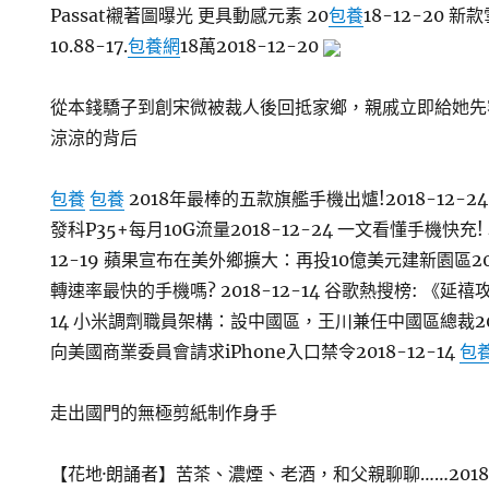
Passat襯著圖曝光 更具動感元素 20
包養
18-12-20 新
10.88-17.
包養網
18萬2018-12-20
從本錢驕子到創宋微被裁人後回抵家鄉，親戚立即給她先容
涼涼的背后
包養
包養
2018年最棒的五款旗艦手機出爐!2018-12-24 
發科P35+每月10G流量2018-12-24 一文看懂手機快充
12-19 蘋果宣布在美外鄉擴大：再投10億美元建新園區2018
轉速率最快的手機嗎? 2018-12-14 谷歌熱搜榜: 《延禧
14 小米調劑職員架構：設中國區，王川兼任中國區總裁2018
向美國商業委員會請求iPhone入口禁令2018-12-14
包
走出國門的無極剪紙制作身手
【花地·朗誦者】苦茶、濃煙、老酒，和父親聊聊……2018-