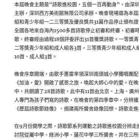
本屆晚會主題是“詩歌進校園，五個一百再動身”，由深
主辦，深圳西方美術館無限公司承辦。晚會現場還為本屆
組和青少年組一二三等獎及優良獎共31篇作品停止頒布
全國各地來自海內1500多首詩歌停止初審和終審，初審時
歌，終審經由過程18個評委評出31首獲獎詩歌。一等獎
二等獎青少年組和成人組各3首，三等獎青少年組和成人
10首、成人組3首。
晚會序章開端，由歌手惠雷率領深圳南頭城小學獨唱團配
《加油，愛》開啟了感恩之旅，喚起大師心中的愛。在晚
中，共朗讀了28首詩歌，此中有11首由北京、上海、廣州
人專門為孩子們寫的詩歌，在晚會的第四季章中，分辨播
《歷屆詩歌節錄像》、捐建兩所黌舍錄像回想、詩歌走進
在9月份開學之際，詩歌節系列運動之詩歌進校園分辨走
討院從屬中學、綠洲小學、蓮花中學三所黌舍，并在三所