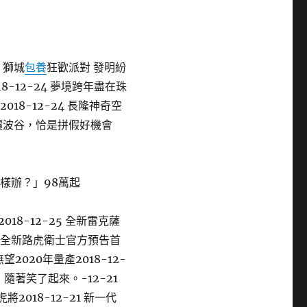
 獅城
包養
狂歡派對 發明紛
18-12-24 夢境跨年盡在珠
018-12-24 長隆神奇空
”價波谷，恰是拼假好機會
怎樣辦？」98萬起
18-12-25 全新雷克薩
-21 全新路虎衛士官方預告首
望2020年量產2018-12-
麼，隨著笑了起來。-12-21
2018-12-21 新一代