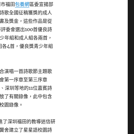
圳市福田
包養網
區委宣揚部
詩歌全國征稿獲獎的成人
證書及獎金，這些作品是從
評委會選出100首優良詩
青少年組和成人組各兩首，
組各4首，優良獎青少年組
合演唱一首詩歌節主題歌
會第一序章至第三序章
、深圳等地的11位嘉賓詩
放了有關錄像，此中包含
校園錄像。
進了深圳福田的教導迷信研
黌舍建立了星星語校園詩