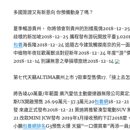
多國簽證又有新意向 你預備動身了嗎？
夏季暢游貴州， 你將領會到貴州的別樣風情2018-12-25
歧樣的新加坡2018-12-25 攜程發布游玩開放平臺3.020
包養
海長隆2018-12-24 追隨古今建筑觸摸南京的另一面2
中植物年夜狂歡萬獸派對迎新年2018-12-24 年度“游
2018-12-14 別讓無意之舉損壞旅途2018-12-14
第七代天籟ALTIMA廣州上市 7款車型售價17.「接上去
將告竣40萬臺/年範圍 廣汽愛信主動變速器無限公司奠定20
斯UX開啟預售 26.99萬元-37.3萬元20
包養網
18-12
發 來歲正式發布2018-12-21 奧迪將推緊湊型電動SUV 無
21 改款MINI JCW發布 2019年1月接收預約下訂2018
小鵬
包養網排名
G3預售火爆 天貓“一口價買車”再添一員虎將