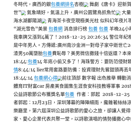
冬時代，廣西的銀
包養網排名
杏樹
舞劇《唐卡》迎新賀
世”
氣象晴好，氣溫上升，廣州公園鷺鳥抓魚忙
大量
海水湖鄱陽湖
青海茶卡夜空現極美光柱 似科幻年夜片
“湖光雪色”美景
包養網
消息排行榜
包養
包養
羊晚24小
我車牌又漲到4萬了！2018-12-25 20:26:34 警
是中年男人。方傳遞:廣州南沙金洲一對母子家中逝世亡2018-1
渣男50萬墮胎
包養
費恥辱？美男微信撒錢十倍返還？本來滿是
18:44:
包養
14 年底小偷又多了！海珠警方：要防范侵財類犯法
情
8:44:14 lier常用套路要防備：投資理財先嘗甜頭再丟年
18:44:14
包養網心得
前往頂部 數字報 出色推舉 轉動
體育IT財富car 房產美食圖集生涯食安科技教導軍事 20
公益詩歌節公布獲獎名單
包養
作者：郭起 2018-12-2
者郭起：12月23日，深圳薄暮的陣陣細雨，攙雜著絲絲
樂廳里，第六屆深圳公益詩歌節的愛心之旅，卻讓人覺得
家、愛心企業代表共聚一堂，以詩歌演唱的情勢播撒心中