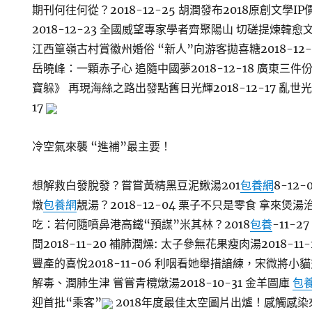
期刊何往何從？2018-12-25 胡潤發布2018原創文學I
2018-12-23 全國威望專家學者齊聚陽山 切磋提煉韓愈文
江西篁嶺古村賞徽州婚俗 “新人”向游客拋喜糖2018-12
岳曉峰：一顆赤子心 追隨中國夢2018-12-18 廣東三
寶躲》 再現海絲之路出發點舊日光輝2018-12-17 亂世光
17
冷空氣來襲 “進補”最主要！
想解救白發脫發？嘗嘗黃精黑豆泥鰍湯201
包養網
8-12
燉
包養網
靚湯？2018-12-04 栗子不只是零食 拿來煲湯治腎
吃：若何隨噴鼻港高鐵“預謀”米其林？2018
包養
-11-
間2018-11-20 補肺潤燥: 太子參無花果瘦肉湯2018-1
豐產的喜悅2018-11-06 利咽看她舉措諳練，宋微將
解毒、潤肺生津 嘗嘗青欖燉湯2018-10-31 金羊圖庫
包
迎首批“乘客”
2018年度最佳太空圖片出爐！感觸感