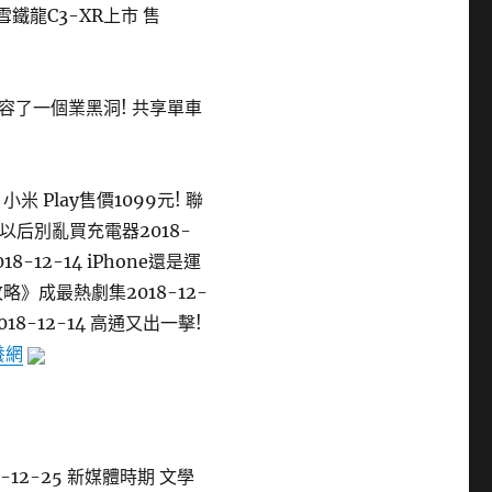
款雪鐵龍C3-XR上市 售
了一個業黑洞! 共享單車
小米 Play售價1099元! 聯
! 以后別亂買充電器2018-
-12-14 iPhone還是運
攻略》成最熱劇集2018-12-
-12-14 高通又出一擊!
養網
12-25 新媒體時期 文學