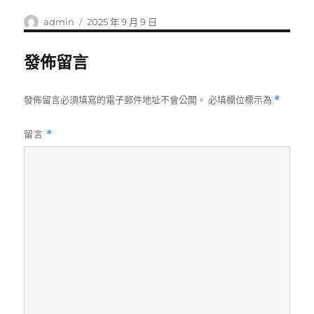
作
發
admin
2025 年 9 月 9 日
者
佈
日
發佈留言
期:
發佈留言必須填寫的電子郵件地址不會公開。
必填欄位標示為
*
留言
*