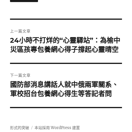
文
上一篇文章
章
24小時不打烊的“心靈驛站”：為榆中
上
一
災區孩專包養網心得子撐起心靈晴空
導
篇
覽
文
章:
下一篇文章
國防部消息講話人就中俄兩軍關系、
下
一
軍校招台包養網心得生等答記者問
篇
文
章:
形式的突破
本站採用 WordPress 建置