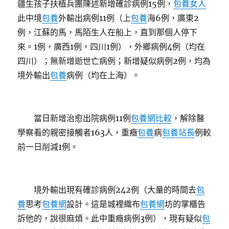
疆生孩子扶植兵團陳述新增確診病例15例，
包養女人
此中境
包養
外輸出病例11例（上
包養
海6例，廣東2
例，江蘇的馬，馬陌生人在船上，直到那個人停下
來。1例，廣西1例，四川1例），外鄉病例4例（均在
四川）；無新增逝世亡病例；新增疑似病例2例，均為
境外輸出
包養
病例（均在上海）。
當日新增治愈出院病例11例
包養網比較
，解除醫
學察看的親密接觸者163人，重癥
包養
病
包養站長
例較
前一日削減1例。
境外輸出現有確診病例242例（大量的時間去
包
養
思考
包養網
設計。這是城裡織布
包養網
坊的掌櫃告
訴他的，說很麻煩。此中重癥病例3例），現有疑似
包