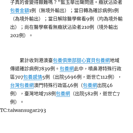
子真的會變得艱難嗎？”藍玉華出聲問道。癥狀沾染者
包養金額
1例（無境外輸出）；當日轉為確診病例1例
（為境外輸出）；當日解除醫學察看9例（均為境外輸
出）；尚在醫學察看無癥狀沾染者210例（境外輸出
202例）。
累計收到港澳臺
包養俱樂部
甜心寶貝包養網
地域
傳遞確診病例7839例。
包養網
此中，噴鼻港特殊行政
區707
包養感情
5例（出院5696例，逝世亡112例），
台灣包養網
澳門特殊行政區46例（
包養網
出院46
例），臺灣地域718例
包養網
（出院582例，逝世亡7
例）。
TC:taiwansugar293